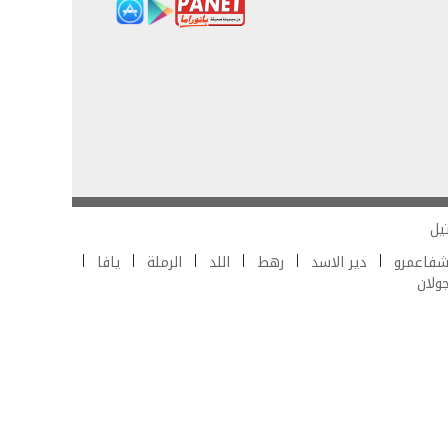
يل
فاعمرو
دير الاسد
رهط
اللد
الرملة
يافا
جولان