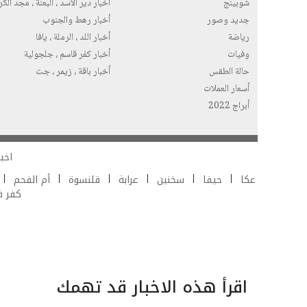
شوبينج
أخبار دير الاسد ، البعنة ، مجد الك
جديد وصور
أخبار رهط والجنوب
رياضة
أخبار اللد ، الرملة ، يافا
وفيات
أخبار كفر قاسم ، جلجولية
حالة الطقس
أخبار باقة ، زيمر ، جت
أسعار العملات
أبراج 2022
اخبا
عكا
حيفا
سخنين
عرابة
قلنسوة
أم الفحم
كفر 
اقرأ هذه الاخبار قد تهمك