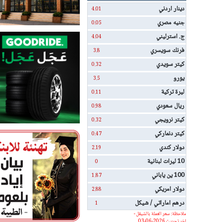
دينار اردني
4.01
جنيه مصري
0.05
ج. استرليني
4.04
فرنك سويسري
3.8
كيتر سويدي
0.32
يورو
3.5
ليرة تركية
0.11
ريال سعودي
0.98
كيتر نرويجي
0.32
كيتر دنماركي
0.47
دولار كندي
2.19
10 ليرات لبنانية
0
100 ين ياباني
1.87
دولار امريكي
2.88
درهم اماراتي / شيكل
1
ملاحظة: سعر العملة بالشيقل -
اخر تحديث 2026-06-03