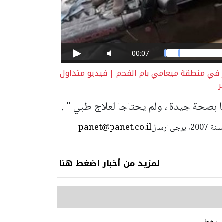
ر في منطقة ميعامي بام الفحم | فيديو متداول
ا بصحة جيدة ، ولم يحتاجا لعلاج طبي " .
panet@panet.co.il
استعمال المضامين بموجب بند 27 أ لقانون الحقوق الأدبية لسنة 2007، يرجى ارسال
لمزيد من أخبار اضغط هنا