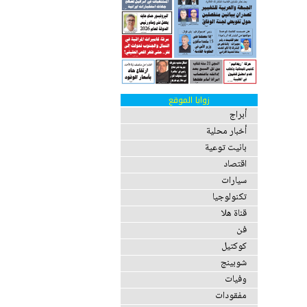
زوايا الموقع
أبراج
أخبار محلية
بانيت توعية
اقتصاد
سيارات
تكنولوجيا
قناة هلا
فن
كوكتيل
شوبينج
وفيات
مفقودات