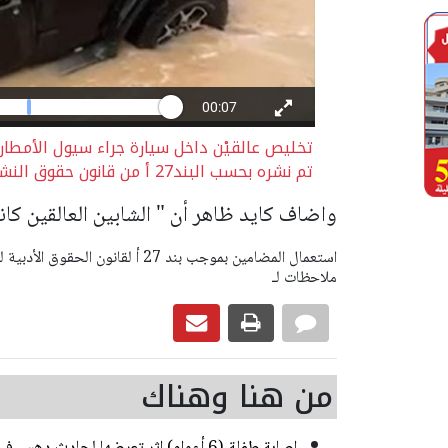
تخليص عالقيْن داخل سيارة جراء سيول الأمطا
تم نشره بحسب البند27 أ من قانون حقوق النشر
واضاف كايد ظاهر أن " الشابين العالقين كان
ملاحظات لـ
من هنا وهناك