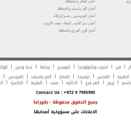
روم
أخبار المغار والمنطقة
أخبار كفر ياسيف والمنطقة
أخبار الفريديس ، جسرالزرقاء
أخبار دير الاسد ، البعنة ، مجد الكروم
أخبار قرى المرج والمنطقة
ر
فن
انترنت وتكنولوجيا
شوبينج
رياضة
دنيا ودين
كوكت
الطيرة
القدس
ترشيحا
المغار
كفر ياسيف
الفريدس
ش
قاسم
زيمر
كفر قرع
الدالية
صفد
الطيبة
الناصرة
ال
Contact Us : +972 9 7993993
جميع الحقوق محفوظة - بانوراما
الاعلانات على مسؤولية أصحابها