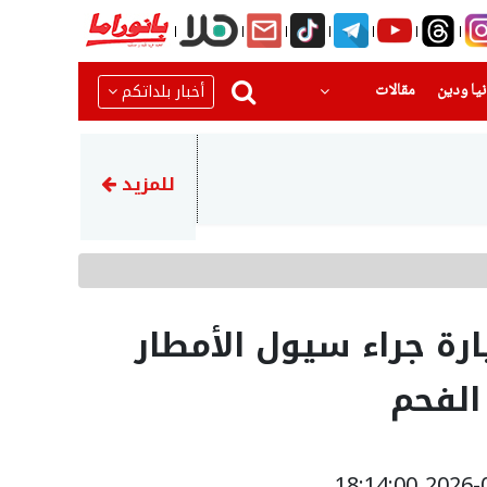
(current)
(current)
أخبار بلداتكم
يا ودين
مقالات
23:45
إيران تهدد بمهاجمة دول الخلي
للمزيد
رة جراء سيول الأمطار
الفحم