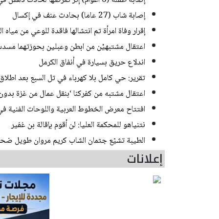
إصابة طفلة (6 أعوام) إثر تعرضها لحادث دهس في رهط
إصابة شاب (27 عاما) بحادث عنف في إكسال
إقرار وفاة امرأة تم انتشالها فاقدة للوعي من مياه
اعتقال مشتبهيْن من ابطن وعبلين بحوزتهما مسدس
اندلاع حريق بسيارة في أنفاق الكرمل
تقرير: حي كامل بلا كهرباء في تل السبع بعد اطلاق 
اعتقال مشتبه من كفركنا ‘بنقل عمال من غزة بدون
افتتاح معرض الخطوط العربية واللوحات الفنية في 
نتنياهو للمحكمة العليا: لن أقوم بإقالة بن غفير
الطيبة تشيّع جثمان الشاب كريم مروان طويل ضحي
إعلانات