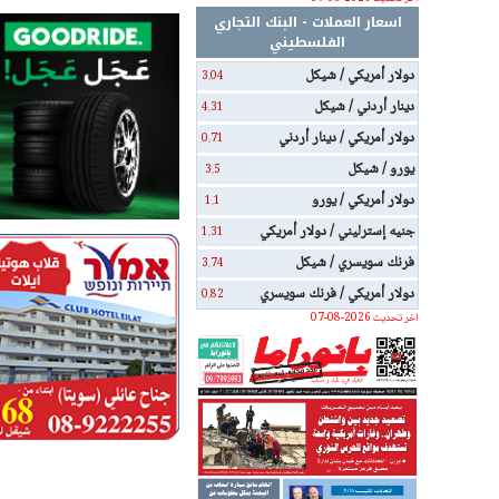
اسعار العملات - البنك التجاري
الفلسطيني
دولار أمريكي / شيكل
3.04
دينار أردني / شيكل
4.31
دولار أمريكي / دينار أردني
0.71
يورو / شيكل
3.5
دولار أمريكي / يورو
1.1
جنيه إسترليني / دولار أمريكي
1.31
فرنك سويسري / شيكل
3.74
دولار أمريكي / فرنك سويسري
0.82
اخر تحديث 2026-08-07