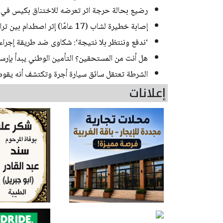
رضيع بحالة حرجة اثر تعرضه للاختناق بكيس في ب
إصابة خطيرة لشاب (17 عامًا) إثر اصطدام بين تراكتورون وشاحنة في يركا
‘ندفع وننتظر بلا نتيجة‘: شكاوى ضد طريقة إجراء ا
هل أنت من المستحقين؟ التأمين الوطني يبدأ بإرسا
الشرطة تعتقل سائق سيارة أجرة وتكتشف أنه يقود منذ 20 عاما من دون رخص
إعلانات