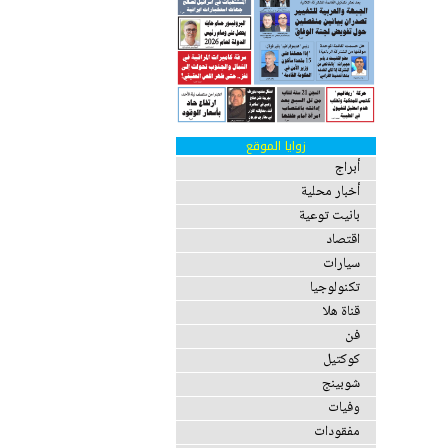
زوايا الموقع
أبراج
أخبار محلية
بانيت توعية
اقتصاد
سيارات
تكنولوجيا
قناة هلا
فن
كوكتيل
شوبينج
وفيات
مفقودات