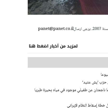
panet@panet.co.il
استعمال المضامين بموجب بند 27 أ لقانون الحقوق الأدبية لسنة 2007، يرجى ارسال
لمزيد من أخبار اضغط هنا
يوعا
ن حزب ‘يش عتيد‘
ما ناجمتان عن طفيلي موجود في مياه بحيرة طبريا
 خطة إسقاط النظام الإيراني