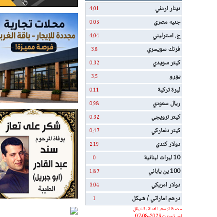
دينار اردني
4.01
جنيه مصري
0.05
ج. استرليني
4.04
فرنك سويسري
3.8
كيتر سويدي
0.32
يورو
3.5
ليرة تركية
0.11
ريال سعودي
0.98
كيتر نرويجي
0.32
كيتر دنماركي
0.47
دولار كندي
2.19
10 ليرات لبنانية
0
100 ين ياباني
1.87
دولار امريكي
3.04
درهم اماراتي / شيكل
1
ملاحظة: سعر العملة بالشيقل -
اخر تحديث 2026-08-07