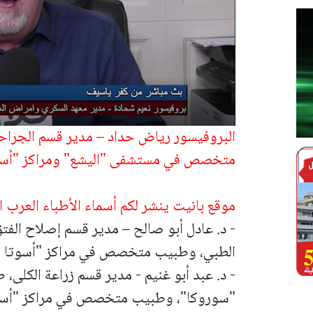
البروفيسور رياض حداد – مدير قسم الجراح
متخصص في مستشفى "اليشع" ومراكز "أسوت
موقع بانيت ينشر لكم أسماء الأطباء العرب ال
- د. عادل أبو صالح – مدير قسم إصلاح الفتق
الطبي، وطبيب متخصص في مراكز "أسوتا ال
- د. عبد أبو غنيم - مدير قسم زراعة الكل
"سوروكا"، وطبيب متخصص في مراكز "أسوت