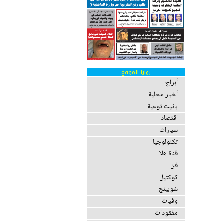
زوايا الموقع
أبراج
أخبار محلية
بانيت توعية
اقتصاد
سيارات
تكنولوجيا
قناة هلا
فن
كوكتيل
شوبينج
وفيات
مفقودات