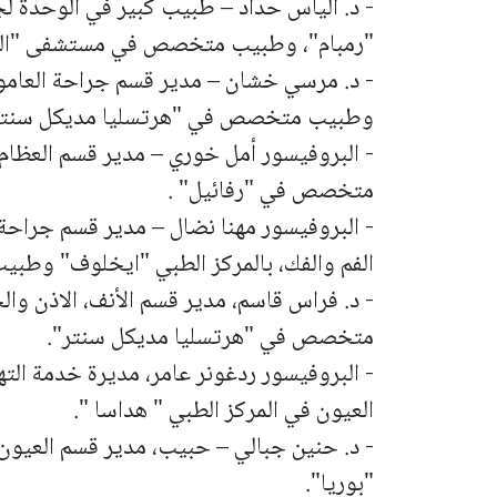
- د. الياس حداد – طبيب كبير في الوحدة لجر
"رمبام"، وطبيب متخصص في مستشفى "الي
- د. مرسي خشان – مدير قسم جراحة العامود
وطبيب متخصص في "هرتسليا مديكل سنتر" و
- البروفيسور أمل خوري – مدير قسم العظا
متخصص في "رفائيل" .
- البروفيسور مهنا نضال – مدير قسم جراحة 
الفم والفك، بالمركز الطبي "ايخلوف" وطب
- د. فراس قاسم، مدير قسم الأنف، الاذن 
متخصص في "هرتسليا مديكل سنتر".
- البروفيسور ردغونر عامر، مديرة خدمة ال
العيون في المركز الطبي " هداسا ".
- د. حنين جبالي – حبيب، مدير قسم العيو
"بوريا".