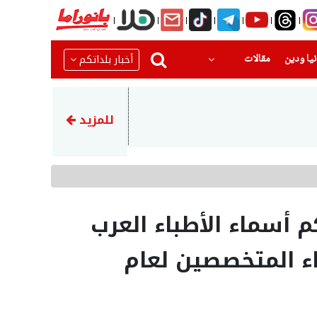
(current)
(current)
أخبار بلداتكم
يا ودين
مقالات
09:11
التأمين الوطني يعلن عن المخصصات التي ستدخل الحسابات بعد 3 أيام
للمزيد
م أسماء الأطباء العرب
ء المتخصصين لعام