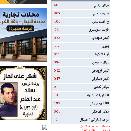
دينار اردني
4.01
جنيه مصري
0.05
ج. استرليني
4.04
فرنك سويسري
3.8
كيتر سويدي
0.32
يورو
3.5
ليرة تركية
0.11
ريال سعودي
0.98
كيتر نرويجي
0.32
كيتر دنماركي
0.47
دولار كندي
2.19
10 ليرات لبنانية
0
100 ين ياباني
1.87
دولار امريكي
3.04
درهم اماراتي / شيكل
1
ملاحظة: سعر العملة بالشيقل -
اخر تحديث 2026-08-07