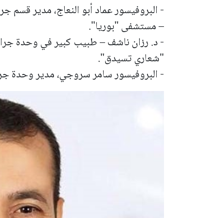
- البروفيسور عماد أبو النعاج، مدير قسم جر
– مستشفى "بوريا".
- د. رزان ناشف – طبيب كبير في وحدة جراحة
"شعاري تسيدق".
- البروفيسور سامر سروجي، مدير وحدة جراح