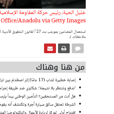
 Office/Anadolu via Getty Images)
ملاحظات لـ
من هنا وهناك
إصابة خطيرة لشاب (17 عامًا) إثر اصطدام بين تراكتورون وشاحنة في يركا
‘ندفع وننتظر بلا نتيجة‘: شكاوى ضد طريقة إجراء ا
هل أنت من المستحقين؟ التأمين الوطني يبدأ بإرسا
الشرطة تعتقل سائق سيارة أجرة وتكتشف أنه يقود منذ 20 عاما من دون رخص
افتتاح أولي لمركز لريادة الأعمال والتكنولوجيا الم