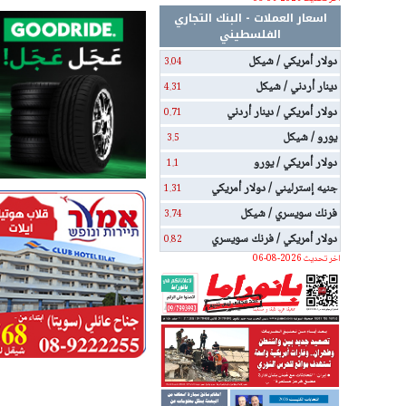
اسعار العملات - البنك التجاري
الفلسطيني
دولار أمريكي / شيكل
3.04
دينار أردني / شيكل
4.31
دولار أمريكي / دينار أردني
0.71
يورو / شيكل
3.5
دولار أمريكي / يورو
1.1
جنيه إسترليني / دولار أمريكي
1.31
فرنك سويسري / شيكل
3.74
دولار أمريكي / فرنك سويسري
0.82
اخر تحديث 2026-08-06