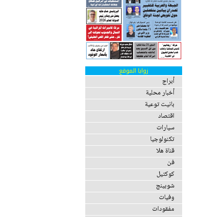
زوايا الموقع
أبراج
أخبار محلية
بانيت توعية
اقتصاد
سيارات
تكنولوجيا
قناة هلا
فن
كوكتيل
شوبينج
وفيات
مفقودات