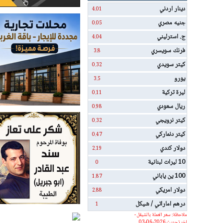
دينار اردني
4.01
جنيه مصري
0.05
ج. استرليني
4.04
فرنك سويسري
3.8
كيتر سويدي
0.32
يورو
3.5
ليرة تركية
0.11
ريال سعودي
0.98
كيتر نرويجي
0.32
كيتر دنماركي
0.47
دولار كندي
2.19
10 ليرات لبنانية
0
100 ين ياباني
1.87
دولار امريكي
2.88
درهم اماراتي / شيكل
1
ملاحظة: سعر العملة بالشيقل -
اخر تحديث 2026-06-03