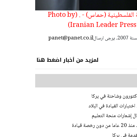
خليل الحية، رئيس حركة المقاومة الإسلامية الفلسطينية (حماس) - . (Photo by
Iranian Leader Press
panet@panet.co.il
استعمال المضامين بموجب بند 27 أ لقانون الحقوق الأدبية لسنة 2007، يرجى ارسال
لمزيد من أخبار اضغط هنا
ختبارات القيادة في البلاد
ل إشعارات منحة التعليم
ة قيادة
تقدمة في يركا