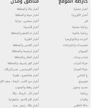
خارطة الموقع
مناطق ومدن
اخبار محلية
أخبار عكا والمنطقة
أخبار الكورونا
أخبار حيفا والمنطقة
فن
أخبار سخنين ، عرابة
رياضة محلية
أخبار قلنسوة
رياضة عالمية
أخبار ام الفحم والمنطقة
انترنت وتكنولوجيا
أخبار الطيرة
تجديدات واختراعات
أخبار القدس والمنطقة
كمبيوتر
أخبار ترشيحا والمنطقة
شباب وبنات
أخبار المغار والمنطقة
حياة الشباب
أخبار كفر ياسيف والمنطقة
حياة الصبايا
أخبار الفريديس ، جسرالزرقاء
ع الماشي
أخبار شفاعمرو ، طمرة
شوبينج
أخبار دير الاسد ، البعنة ، مجد الك
جديد وصور
أخبار رهط والجنوب
رياضة
أخبار اللد ، الرملة ، يافا
وفيات
أخبار كفر قاسم ، جلجولية
حالة الطقس
أخبار باقة ، زيمر ، جت