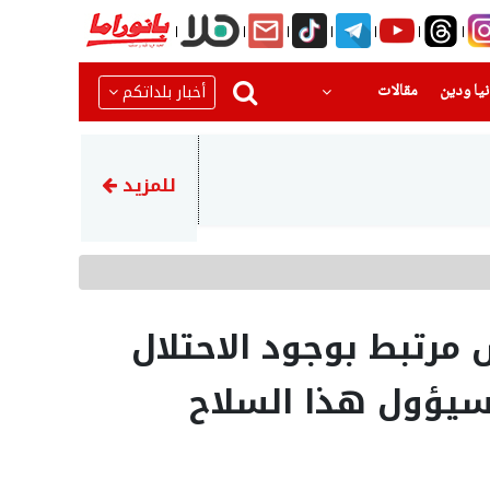
(current)
(current)
أخبار بلداتكم
يا ودين
مقالات
22:51
رضيع بحالة حرجةبعد تعرضه للا
للمزيد
 مرتبط بوجود الاحتلال
سيؤول هذا السلاح