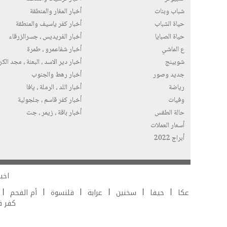
شباب وبنات
أخبار المغار والمنطقة
حياة الشباب
أخبار كفر ياسيف والمنطقة
حياة الصبايا
أخبار الفريديس ، جسرالزرقاء
ع الماشي
أخبار شفاعمرو ، طمرة
شوبينج
أخبار دير الاسد ، البعنة ، مجد الك
جديد وصور
أخبار رهط والجنوب
رياضة
أخبار اللد ، الرملة ، يافا
وفيات
أخبار كفر قاسم ، جلجولية
حالة الطقس
أخبار باقة ، زيمر ، جت
أسعار العملات
أبراج 2022
اخبا
عكا
حيفا
سخنين
عرابة
قلنسوة
أم الفحم
كفر 