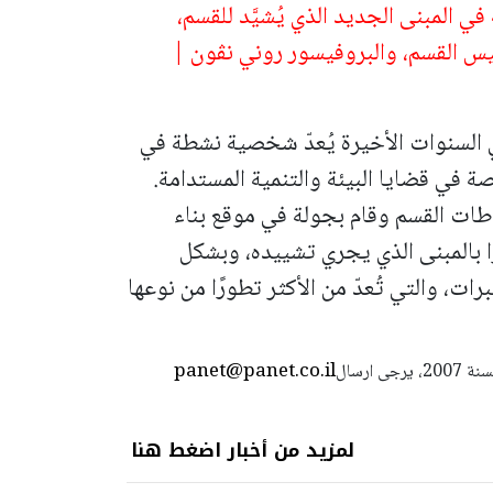
 المبنى الجديد الذي يُشيَّد للقسم،
ئيس القسم، والبروفيسور روني نڤون |
لسنوات الأخيرة يُعدّ شخصية نشطة في
 في قضايا البيئة والتنمية المستدامة.
طات القسم وقام بجولة في موقع بناء
ا بالمبنى الذي يجري تشييده، وبشكل
ت، والتي تُعدّ من الأكثر تطورًا من نوعها
panet@panet.co.il
استعمال المضامين بموجب بند 27 أ لقانون الحقوق الأدبية لسنة 2007، يرجى ارسال
لمزيد من أخبار اضغط هنا