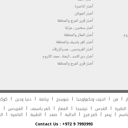
أخبار الناصرة
أخبار الجولان
أخبار قرى المرج والمنطقة
أخبار سخنين ، عرابة
روم
أخبار المغار والمنطقة
أخبار كفر ياسيف والمنطقة
أخبار الفريديس ، جسرالزرقاء
أخبار دير الاسد ، البعنة ، مجد الكروم
أخبار قرى المرج والمنطقة
ر
فن
انترنت وتكنولوجيا
شوبينج
رياضة
دنيا ودين
كوكت
الطيرة
القدس
ترشيحا
المغار
كفر ياسيف
الفريدس
ش
قاسم
زيمر
كفر قرع
الدالية
صفد
الطيبة
الناصرة
ال
Contact Us : +972 9 7993993