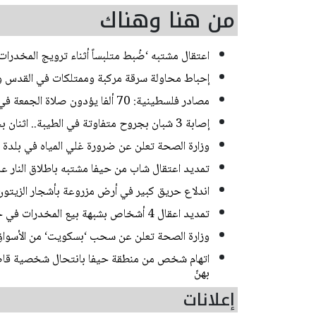
من هنا وهناك
اعتقال مشتبه ‘ضُبط متلبساً أثناء ترويج المخدر
إحباط محاولة سرقة مركبة وممتلكات في القدس و
مصادر فلسطينية: 70 ألفا يؤدون صلاة الجمعة في المسجد الأقصى
إصابة 3 شبان بجروح متفاوتة في الطيبة.. اثنان بحالة خطيرة
وزارة الصحة تعلن عن ضرورة غلي المياه في بلدة
تمديد اعتقال شاب من حيفا مشتبه باطلاق النار 
اندلاع حريق كبير في أرض مزروعة بأشجار الزيتون
تمديد اعقال 4 أشخاص بشبهة بيع المخدرات في حي ضاحية البريد بالقدس
وزارة الصحة تعلن عن سحب ‘بسكويت‘ من الأسواق
اتهام شخص من منطقة حيفا بانتحال شخصية قاصر
بهنّ
إعلانات