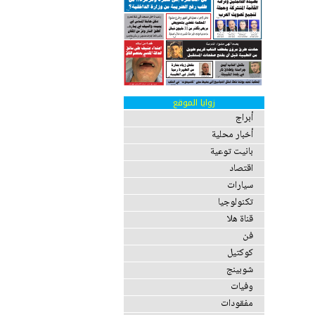
زوايا الموقع
أبراج
أخبار محلية
بانيت توعية
اقتصاد
سيارات
تكنولوجيا
قناة هلا
فن
كوكتيل
شوبينج
وفيات
مفقودات