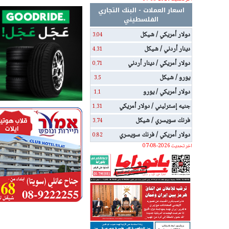
اسعار العملات - البنك التجاري
الفلسطيني
دولار أمريكي / شيكل
3.04
دينار أردني / شيكل
4.31
دولار أمريكي / دينار أردني
0.71
يورو / شيكل
3.5
دولار أمريكي / يورو
1.1
جنيه إسترليني / دولار أمريكي
1.31
فرنك سويسري / شيكل
3.74
دولار أمريكي / فرنك سويسري
0.82
اخر تحديث 2026-08-07