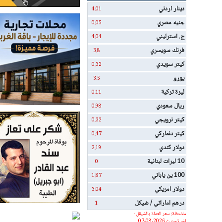
دينار اردني
4.01
جنيه مصري
0.05
ج. استرليني
4.04
فرنك سويسري
3.8
كيتر سويدي
0.32
يورو
3.5
ليرة تركية
0.11
ريال سعودي
0.98
كيتر نرويجي
0.32
كيتر دنماركي
0.47
دولار كندي
2.19
10 ليرات لبنانية
0
100 ين ياباني
1.87
دولار امريكي
3.04
درهم اماراتي / شيكل
1
ملاحظة: سعر العملة بالشيقل -
اخر تحديث 2026-08-07