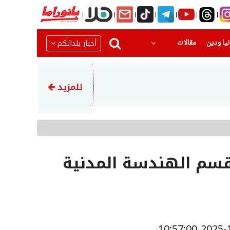
(current)
(current)
أخبار بلداتكم
يا ودين
مقالات
22:23
اتهام توني مهاجم الأهلي الس
للمزيد
 قسم الهندسة المدنية