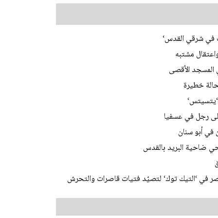
ات في شرقي القدس‘
اعتقال مشتبه
 ‘يتسيتس‘
على رجل في عسفيا
 في أبو سنان
 في ‘التيك توك‘ لتصيّد فتيات قاصرات والتحرش