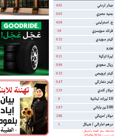
دينار اردني
4.01
جنيه مصري
0.05
ج. استرليني
4.04
فرنك سويسري
3.8
كيتر سويدي
0.32
يورو
3.5
ليرة تركية
0.11
ريال سعودي
0.98
كيتر نرويجي
0.32
كيتر دنماركي
0.47
دولار كندي
2.19
10 ليرات لبنانية
0
100 ين ياباني
1.87
دولار امريكي
2.88
درهم اماراتي / شيكل
1
ملاحظة: سعر العملة بالشيقل -
اخر تحديث 2026-06-03