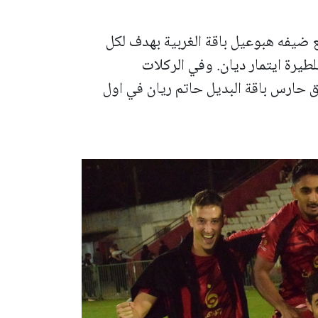
 ضيفه هبوعيل باقة الغربية بهدف لكل
طيرة ايتمار ديان. وفي الركلات
عيل باقة 5-3 في ظل تالق حارس باقة البديل حاتم ريان في اول