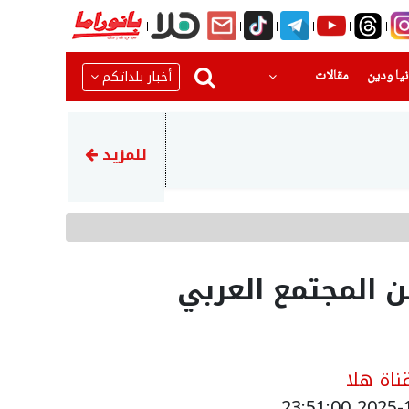
(current)
(current)
أخبار بلداتكم
يا ودين
مقالات
23:45
إيران تهدد بمهاجمة دول الخلي
للمزيد
: 4 فرق من المجتمع العربي
اة هلا