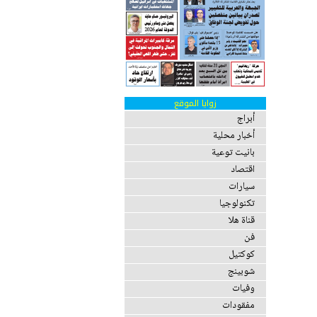
زوايا الموقع
أبراج
أخبار محلية
بانيت توعية
اقتصاد
سيارات
تكنولوجيا
قناة هلا
فن
كوكتيل
شوبينج
وفيات
مفقودات