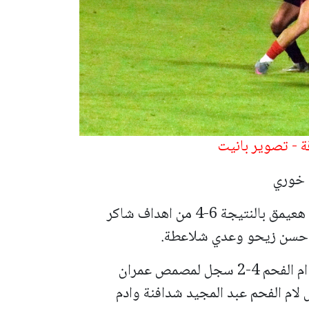
ة - تصوير بانيت
 خوري
هبوعيل بلدي عرابة فاز على هبوعيل مجدال هعيمق بالنتيجة 6-4 من اهداف شاكر
حسن زيحو وعدي شلاعطة.
هبوعيل أبناء مصمص فاز على مكابي شباب ام الفحم 4-2 سجل لمصمص عمران
ام الفحم عبد المجيد شدافنة وادم