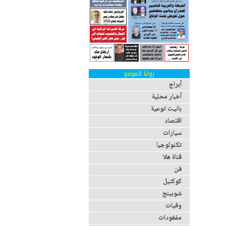
زوايا الموقع
أبراج
أخبار محلية
بانيت توعية
اقتصاد
سيارات
تكنولوجيا
قناة هلا
فن
كوكتيل
شوبينج
وفيات
مفقودات