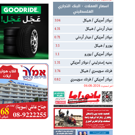
اسعار العملات - البنك التجاري
الفلسطيني
دولار أمريكي / شيكل
3.04
دينار أردني / شيكل
4.31
دولار أمريكي / دينار أردني
0.71
يورو / شيكل
3.5
دولار أمريكي / يورو
1.1
جنيه إسترليني / دولار أمريكي
1.31
فرنك سويسري / شيكل
3.74
دولار أمريكي / فرنك سويسري
0.82
اخر تحديث 2026-08-06