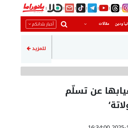
(current)
(current)
أخبار بلداتكم
يا ودين
مقالات
22:51
رضيع بحالة حرجةبعد تعرضه للا
للمزيد
غيابها عن تسلّم
اتة‘