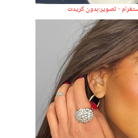
نستغرام - تصوير:بدون كريدت