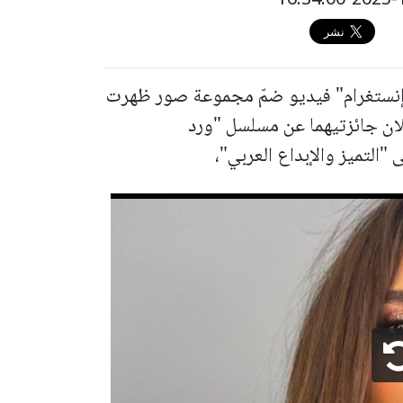
"إنستغرام" فيديو ضمّ مجموعة صور ظهرت
ان جائزتيهما عن مسلسل "ورد
"التميز والإبداع العربي"،