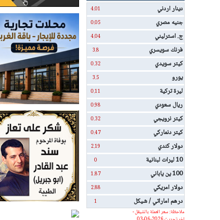
دينار اردني
4.01
جنيه مصري
0.05
ج. استرليني
4.04
فرنك سويسري
3.8
كيتر سويدي
0.32
يورو
3.5
ليرة تركية
0.11
ريال سعودي
0.98
كيتر نرويجي
0.32
كيتر دنماركي
0.47
دولار كندي
2.19
10 ليرات لبنانية
0
100 ين ياباني
1.87
دولار امريكي
2.88
درهم اماراتي / شيكل
1
ملاحظة: سعر العملة بالشيقل -
اخر تحديث 2026-06-03