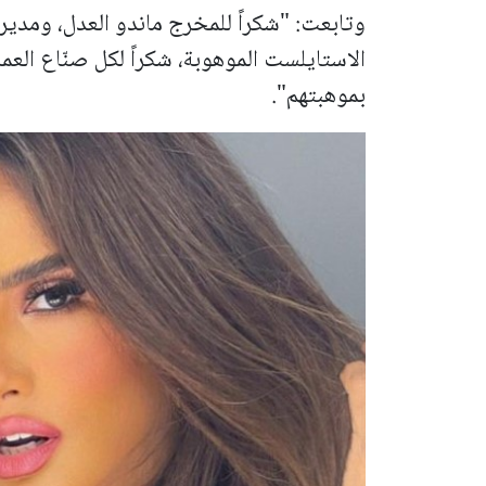
وتابعت: "شكراً للمخرج ماندو العدل، ومدير 
الاستايلست الموهوبة، شكراً لكل صنّاع العمل
بموهبتهم".