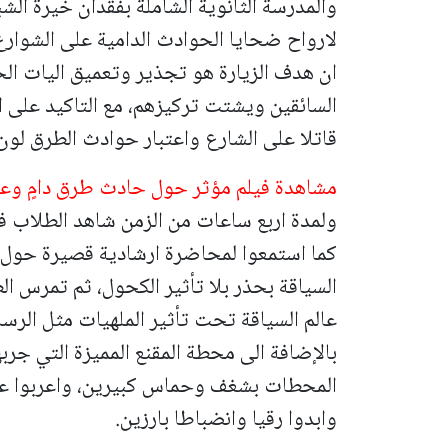
والمدرسة الثانوية الشاملة بفقدان خيرة الش
لارواح ضحايا الحوادث الدامية على الشوارع
ان هدف الزيارة هو تجذير وتعميق اليات الحذ
السائقين ويشتت تركيزهم، مع التاكيد على ا
قاتلا على الشارع واعتبار حوادث الطرق لون 
مشاهدة فيلم مؤثر حول حادث طرق دامٍ وعو
ولمدة اربع ساعات من الزمن شاهد الطلاب ف
كما استمعوا لمحاضرة ارشادية قصيرة حول
السياقة بحذر بلا تأثير الكحول، ثم تمرس 
عالم السياقة تحت تأثير الملهيات مثل الرسا
بالإضافة الى محطة المقنع المميزة التي جر
المحطات بشغف وحماس كبيرين، واعربوا عن ا
وابدوا رقيا وانضباطا بارزين.