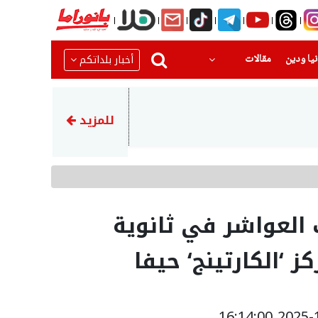
(current)
(current)
أخبار بلداتكم
يا ودين
مقالات
21:42
إصابة خطيرة لشاب (17 عامًا) إثر اصطدام بين تراكتورون وشاحنة في يركا
للمزيد
 العواشر في ثانوية
 ‘الكارتينج‘ حيفا