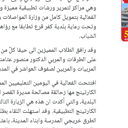
وهي مراكز لتمرير ورشات تطبيقية مميزة ومُ
الفعالية بتمويل كامل من وزارة المواصلات 
وتحت رعاية بلدية كفر قرع تطابقا مع رؤاها
الشباب.
وقد رافق الطلاب المميزين الى حيفا كلٌ من
على الطرقات والمربي الدكتور منصور عثامن
المربيات والمربين لصفوف العواشر في المد
افتتحت الفعالية في اليومين التعليميين ال
الكارتينج مها زحالقة مصالحة مديرة القصر 
البلدية، والتي أكدت ان هذه هي الزيارة الثا
الكارتينج التطبيقية. وقد استهلت اللقاء بط
الطرق خريجي المدرسة وابناء المدينة، باعثة 