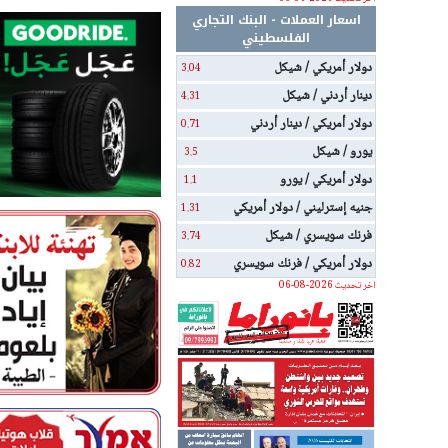
اسعار العملات - البنك التجاري
الفلسطيني
دولار أمريكي / شيكل
3.04
دينار أردني / شيكل
4.31
دولار أمريكي / دينار أردني
0.71
يورو / شيكل
3.5
دولار أمريكي / يورو
1.1
جنيه إسترليني / دولار أمريكي
1.31
فرنك سويسري / شيكل
3.74
دولار أمريكي / فرنك سويسري
0.82
اخر تحديث 2026-08-06