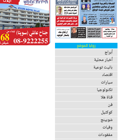
زوايا الموقع
أبراج
أخبار محلية
بانيت توعية
اقتصاد
سيارات
تكنولوجيا
قناة هلا
فن
كوكتيل
شوبينج
وفيات
مفقودات