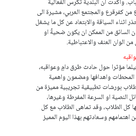
باب. واكدت ان البلدية تكرس الفعالية
 من كفرقرع والمجتمع العربي، مشيرة الى
ر اثناء السياقة والابتعاد عن كل ما يشغل
ن السائق من الممكن ان يكون ضحيةً او
من الوان العنف والاعتباطية.
اقبه
يلما مؤثرا حول حادث طرق دامٍ وعواقبه،
 المحطات واهدافها ومضمون واهمية
الطلاب بورشات تطبيقية تجريبية مميزة من
ئل النصية او السرعة المفرطة وغيرها،
بها كل الطلاب، وقد تماهى الطلاب مع كل
هتمامهم وسعادتهم بهذا اليوم المميز