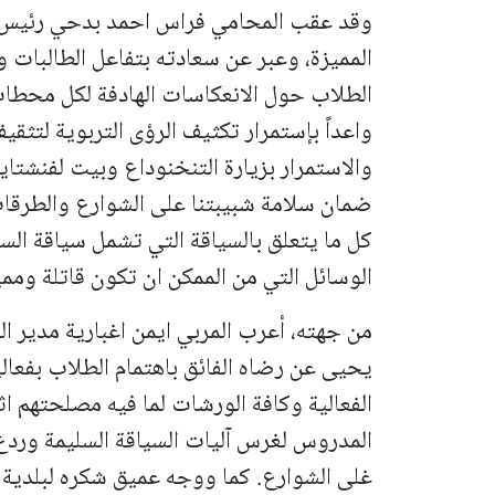
وقد عقب المحامي فراس احمد بدحي رئيس الب
المميزة، وعبر عن سعادته بتفاعل الطالبات و
الطلاب حول الانعكاسات الهادفة لكل محطات ا
واعداً بإستمرار تكثيف الرؤى التربوية لتثقي
والاستمرار بزيارة التنخنوداع وبيت لفنشتاين
ضمان سلامة شبيبتنا على الشوارع والطرقات 
كل ما يتعلق بالسياقة التي تشمل سياقة ال
الوسائل التي من الممكن ان تكون قاتلة ومم
من جهته، أعرب المربي ايمن اغبارية مدير ال
يحيى عن رضاه الفائق باهتمام الطلاب بفعال
الفعالية وكافة الورشات لما فيه مصلحتهم اث
المدروس لغرس آليات السياقة السليمة وردع
غلى الشوارع. كما ووجه عميق شكره لبلدية 