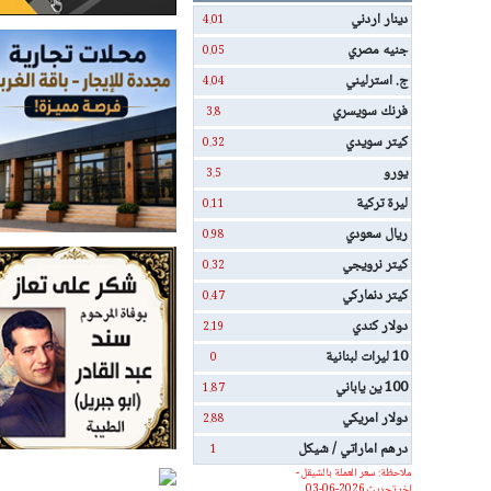
دينار اردني
4.01
جنيه مصري
0.05
ج. استرليني
4.04
فرنك سويسري
3.8
كيتر سويدي
0.32
يورو
3.5
ليرة تركية
0.11
ريال سعودي
0.98
كيتر نرويجي
0.32
كيتر دنماركي
0.47
دولار كندي
2.19
10 ليرات لبنانية
0
100 ين ياباني
1.87
دولار امريكي
2.88
درهم اماراتي / شيكل
1
ملاحظة: سعر العملة بالشيقل -
اخر تحديث 2026-06-03