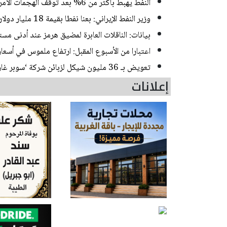
النفط يهبط بأكثر من 6% بعد توقف الهجمات الأمريكية الإيرانية
وزير النفط الإيراني: بعنا نفطا بقيمة 18 مليار دولار خلال الحرب ووقف إطلاق النار
بيانات: الناقلات العابرة لمضيق هرمز عند أدنى م
اعتبارا من الأسبوع المقبل: ارتفاع ملموس في أسعار
تعويض بـ 36 مليون شيكل لزبائن شركة ‘سوبر غار باور‘ بعد اكتشاف زبونة انها تدفع أكثر من جيرانها!
إعلانات