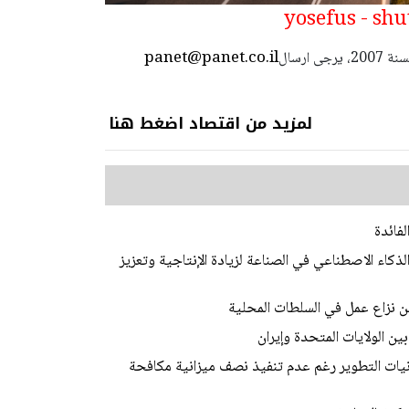
panet@panet.co.il
استعمال المضامين بموجب بند 27 أ لقانون الحقوق الأدبية لسنة 2007، يرجى ارسال
لمزيد من اقتصاد اضغط هنا
لفائدة
لذكاء الاصطناعي في الصناعة لزيادة الإنتاجية وتعزيز
عن نزاع عمل في السلطات المحلية
ن الولايات المتحدة وإيران
نيات التطوير رغم عدم تنفيذ نصف ميزانية مكافحة