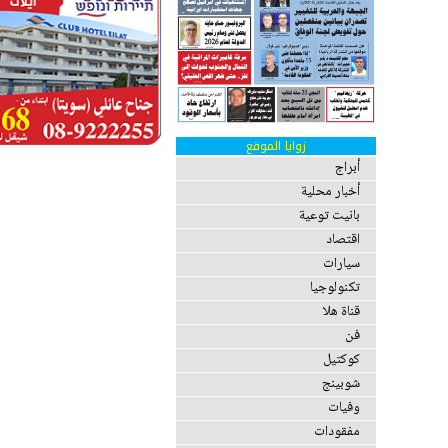
زوايا الموقع
أبراج
أخبار محلية
بانيت توعية
اقتصاد
سيارات
تكنولوجيا
قناة هلا
فن
كوكتيل
شوبينج
وفيات
مفقودات