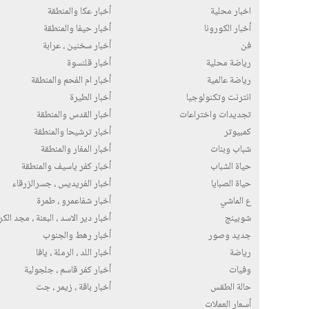
اخبار محلية
أخبار عكا والمنطقة
أخبار الكورونا
أخبار حيفا والمنطقة
فن
أخبار سخنين ، عرابة
رياضة محلية
أخبار قلنسوة
رياضة عالمية
أخبار ام الفحم والمنطقة
انترنت وتكنولوجيا
أخبار الطيرة
تجديدات واختراعات
أخبار القدس والمنطقة
كمبيوتر
أخبار ترشيحا والمنطقة
شباب وبنات
أخبار المغار والمنطقة
حياة الشباب
أخبار كفر ياسيف والمنطقة
حياة الصبايا
أخبار الفريديس ، جسرالزرقاء
ع الماشي
أخبار شفاعمرو ، طمرة
شوبينج
أخبار دير الاسد ، البعنة ، مجد الك
جديد وصور
أخبار رهط والجنوب
رياضة
أخبار اللد ، الرملة ، يافا
وفيات
أخبار كفر قاسم ، جلجولية
حالة الطقس
أخبار باقة ، زيمر ، جت
أسعار العملات