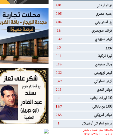
دينار اردني
4.01
جنيه مصري
0.05
ج. استرليني
4.04
فرنك سويسري
3.8
كيتر سويدي
0.32
يورو
3.5
ليرة تركية
0.11
ريال سعودي
0.98
كيتر نرويجي
0.32
كيتر دنماركي
0.47
دولار كندي
2.19
10 ليرات لبنانية
0
100 ين ياباني
1.87
دولار امريكي
2.88
درهم اماراتي / شيكل
1
ملاحظة: سعر العملة بالشيقل -
اخر تحديث 2026-06-03