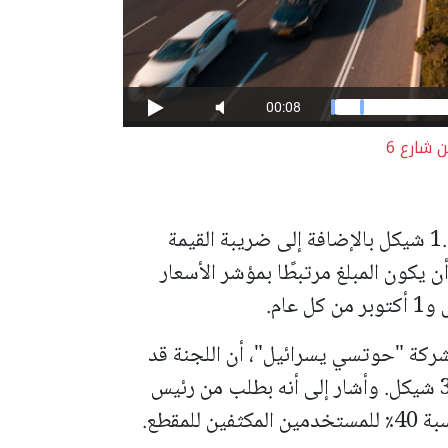
شارع 6
وفقًا للاقتراح، سيبلغ رسوم عبور المقطع 1.13 شيكل بالإضافة إلى ضريبة القيمة
ل. كما يُقترح أن يكون المبلغ مرتبطًا بمؤشر الأسعار
شركة "حوتسي يسرائيل"، أن اللجنة قد
اعتمدت بالفعل مبلغ الرسوم وحددته بـ 3.95 شيكل. وأشار إلى أنه بطلب من رئيس
لمقطع.