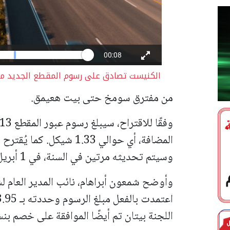
الكنيست تصادق على رسوم المقطع الجديد من 
من مفترق سومخ حتى بيت هعيمق.
المضافة، أي حوالي 1.33 شيك
وسيتم تحديثه مرتين في السنة، في 1 أبريل و1 أكتوبر من كل عام.
وأوضح شمعون أبراهام، نائب المدير العام ل
اللجنة بيتان تم أيضًا الموافقة على خصم بنسبة 40٪ للمستخدمين المكثفين ل