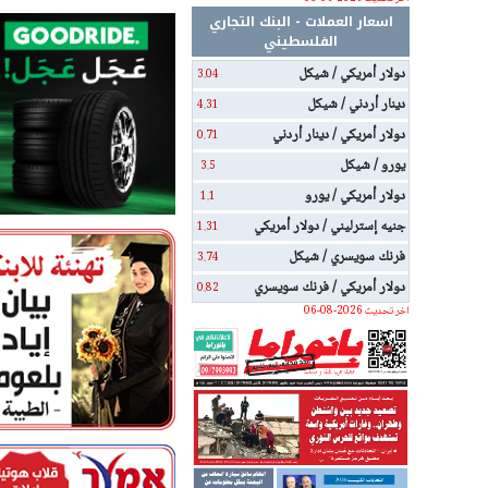
اسعار العملات - البنك التجاري
الفلسطيني
دولار أمريكي / شيكل
3.04
دينار أردني / شيكل
4.31
دولار أمريكي / دينار أردني
0.71
يورو / شيكل
3.5
دولار أمريكي / يورو
1.1
جنيه إسترليني / دولار أمريكي
1.31
فرنك سويسري / شيكل
3.74
دولار أمريكي / فرنك سويسري
0.82
اخر تحديث 2026-08-06