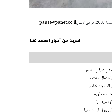
panet@panet.co.il
استعمال المضامين بموجب بند 27 أ لقانون الحقوق الأدبية لسنة 2007، يرجى ارسال
لمزيد من أخبار اضغط هنا
ات في شرقي القدس‘
اعتقال مشتبه
 ‘يتسيتس‘
على رجل في عسفيا