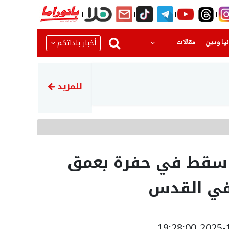
(current)
(current)
أخبار بلداتكم
يا ودين
مقالات
22:23
اتهام توني مهاجم الأهلي الس
للمزيد
سقط في حفرة بعمق