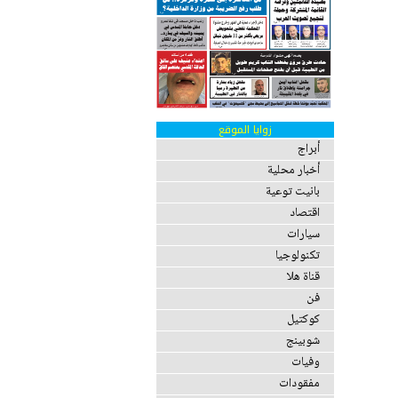
زوايا الموقع
أبراج
أخبار محلية
بانيت توعية
اقتصاد
سيارات
تكنولوجيا
قناة هلا
فن
كوكتيل
شوبينج
وفيات
مفقودات