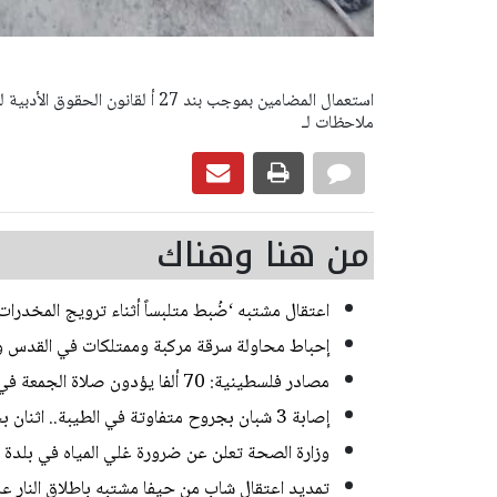
ملاحظات لـ
من هنا وهناك
اعتقال مشتبه ‘ضُبط متلبساً أثناء ترويج المخدر
إحباط محاولة سرقة مركبة وممتلكات في القدس و
مصادر فلسطينية: 70 ألفا يؤدون صلاة الجمعة في المسجد الأقصى
إصابة 3 شبان بجروح متفاوتة في الطيبة.. اثنان بحالة خطيرة
وزارة الصحة تعلن عن ضرورة غلي المياه في بلدة
تمديد اعتقال شاب من حيفا مشتبه باطلاق النار 