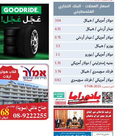
اسعار العملات - البنك التجاري
الفلسطيني
دولار أمريكي / شيكل
3.04
دينار أردني / شيكل
4.31
دولار أمريكي / دينار أردني
0.71
يورو / شيكل
3.5
دولار أمريكي / يورو
1.1
جنيه إسترليني / دولار أمريكي
1.31
فرنك سويسري / شيكل
3.74
دولار أمريكي / فرنك سويسري
0.82
اخر تحديث 2026-08-07