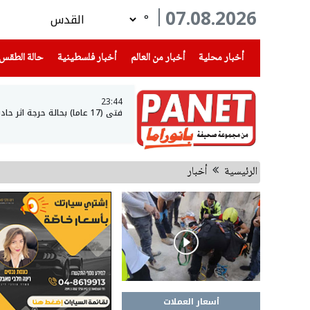
07.08.2026
°
(current)
(current)
(current)
أخبار محلية
أخبار من العالم
أخبار فلسطينية
حالة الطقس
23:44
فتى (17 عاما) بحالة حرجة اثر حادث طرق في عرعرة النقب
الرئيسية
أخبار
أسعار العملات