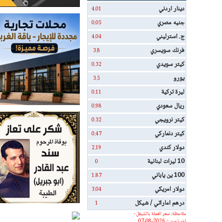
دينار اردني
4.01
جنيه مصري
0.05
ج. استرليني
4.04
فرنك سويسري
3.8
كيتر سويدي
0.32
يورو
3.5
ليرة تركية
0.11
ريال سعودي
0.98
كيتر نرويجي
0.32
كيتر دنماركي
0.47
دولار كندي
2.19
10 ليرات لبنانية
0
100 ين ياباني
1.87
دولار امريكي
3.04
درهم اماراتي / شيكل
1
ملاحظة: سعر العملة بالشيقل -
اخر تحديث 2026-08-07