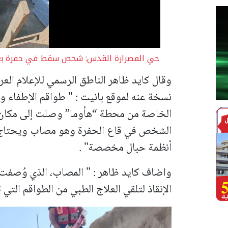
حي المصرارة القدس: شخص سقط في حفرة بعمق نحو 5 أمتار داخل
وقال كايد ظاهر الناطق الرسمي للإعلام العر
نسخة عنه لموقع بانيت : "
طواقم الإطفاء وا
الخاصة من محطة “هأوما” وصلت إلى مكان ا
الشخص في قاع الحفرة وهو مصاب ويحتاج إل
أنظمة حبال مخصصة" .
واضاف كايد ظاهر : " المصاب، الذي وُصفت حا
الإنقاذ لتلقي العلاج الطبي من الطواقم التي