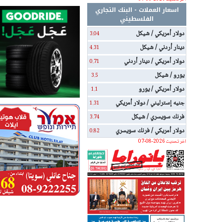
اسعار العملات - البنك التجاري
الفلسطيني
دولار أمريكي / شيكل
3.04
دينار أردني / شيكل
4.31
دولار أمريكي / دينار أردني
0.71
يورو / شيكل
3.5
دولار أمريكي / يورو
1.1
جنيه إسترليني / دولار أمريكي
1.31
فرنك سويسري / شيكل
3.74
دولار أمريكي / فرنك سويسري
0.82
اخر تحديث 2026-08-07