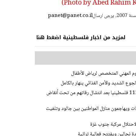
panet@panet.co.il
استعمال المضامين بموجب بند 27 أ لقانون الحقوق الأدبية لسنة 2007، يرجى ارسال
لمزيد من اخبار فلسطينية اضغط هنا
لوم المهني المتخصص لرياض الأطفال
في جنازة جماعية غير مسبوقة.. تشييع جثامين 112 فلسطينيا بعد انتشال رفاتهم من تحت أنقاض
 ويهاجمون منازل المواطنين بين جالود وتلفيت
احتلال مركبة جنوب غزة
ة نحالين ويفتتح فعالية تراثية