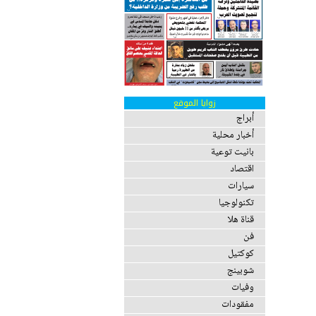
زوايا الموقع
أبراج
أخبار محلية
بانيت توعية
اقتصاد
سيارات
تكنولوجيا
قناة هلا
فن
كوكتيل
شوبينج
وفيات
مفقودات