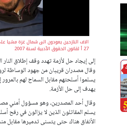
الاف النازحين يعودون الى شمال غزة مشيا على
27 أ لقانون الحقوق الأدبية لسنة 2007
إلى إيجاد حل لأزمة تهدد وقف إطلاق النار ا
وقال مصدران قريبان من جهود الوساطة لروي
يسلموا أسلحتهم مقابل السماح لهم بالمرور
يهدف إلى حل الأزمة.
وقال أحد المصدرين، وهو مسؤول أمني مصري
يسلم المقاتلون الذين لا يزالون في رفح أس
الأنفاق هناك حتى يتسنى تدميرها مقابل من