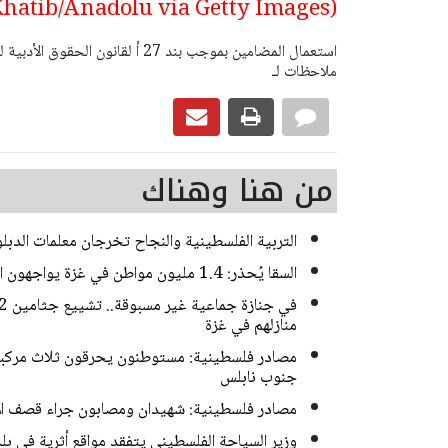
(Photo by Abed Rahim Khatib/Anadolu via Getty Images)
ملاحظات لـ
من هنا وهناك
التربية الفلسطينية والنجاح تخرجان معلمات الدب
السقا يُحذر: 1.4 مليون مواطن في غزة يواجهون الجوع الشديد والأمن الغذائي ينهار بالكامل
منازلهم في غزة
مصادر فلسطينية: مستوطنون يحرقون ثلاث مركبات
جنوب نابلس
مصادر فلسطينية: شهيدان ومصابون جراء قصف ال
وزير السياحة الفلسطيني يتفقد مواقع أثرية في بلد