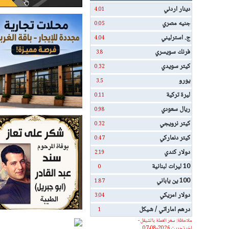
دينار اردني
4.01
جنيه مصري
0.05
ج. استرليني
4.04
فرنك سويسري
3.8
كيتر سويدي
0.32
يورو
3.5
ليرة تركية
0.11
ريال سعودي
0.98
كيتر نرويجي
0.32
كيتر دنماركي
0.47
دولار كندي
2.19
10 ليرات لبنانية
0
100 ين ياباني
1.87
دولار امريكي
3.04
درهم اماراتي / شيكل
1
ملاحظة: سعر العملة بالشيقل -
اخر تحديث 2026-08-07