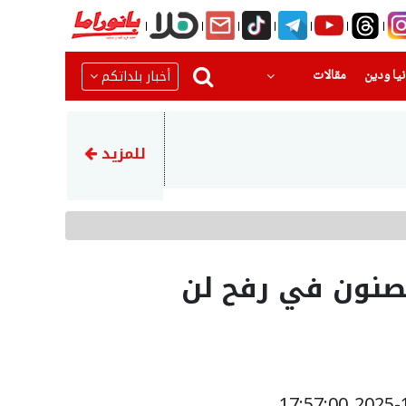
(current)
(current)
أخبار بلداتكم
يا ودين
مقالات
21:52
إصابة خطيرة لشاب جراء تعرض
للمزيد
صنون في رفح لن