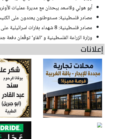
أبو هولي والاسعد يبحثان مع مديرة عمليات الأونروا 
مصادر فلسطينية: مستوطنون يعتدون على الكنيسة
مصادر فلسطينية: 8 شهداء بغارات اسرائيلية على غزة - دحلان: وقف العدوان على غزة يبدأ اليوم
وزارة الزراعة الفلسطينية و ‘الفاو‘ توقّعان دفعة ج
إعلانات