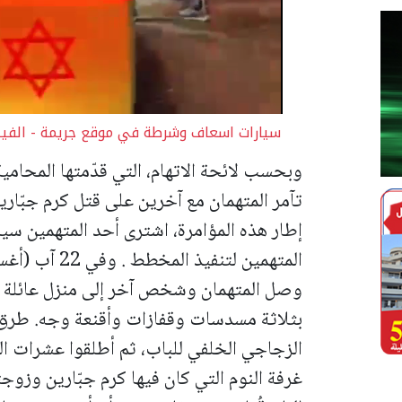
سيارات اسعاف وشرطة في موقع جريمة - الفيد
وبحسب لائحة الاتهام، التي قدّمتها المحامية
تآمر المتهمان مع آخرين على قتل كرم جبّار
إطار هذه المؤامرة، اشترى أحد المتهمين س
المتهمين لتنفيذ المخطط .
وصل المتهمان وشخص آخر إلى منزل عائلة ج
بثلاثة مسدسات وقفازات وأقنعة وجه. طرق الث
الزجاجي الخلفي للباب، ثم أطلقوا عشرات الطل
غرفة النوم التي كان فيها كرم جبّارين وزوجت