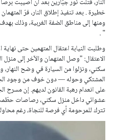
النار، قُتلت نور جبّارين بعد أن أصيبت بر
خطيرة .
بعد تنفيذ إطلاق النار، فرّ المتهمان
ومنها إلى مناطق الضفة الغربية، وذلك بهدف 
" .
وطلبت النيابة اعتقال المتهمين حتى نهاية 
الاعتقال:
"وصل المتهمان والآخر إلى منزل 
المشتكي وحوله — دون خوف من وجود الجيران
على انعدام رهبة القانون لديهم. إن مسرح الج
عشوائي داخل منزل سكني، رصاصات حطّمت ا
تترك للمرحومة أي فرصة للنجاة، رغم محاولته