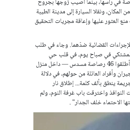
صاصة في رأسها، بينما أصيب زوجها بجروح
 من المكان، ونقلا السيارة إلى مدينة الطيبة
منع العثور عليها وإعاقة مجريات التحقيق
الإجراءات القضائية ضدّهما. وجاء في طلب
المشتكي في صباح يوم، في قلب حي
سكني، ونزلوا من السيارة في وضح النهار، وأطلقوا 46 رصاصة مسدس — داخل منزل
 وأفراد العائلة من حولهم، في دلالة
ريمة ينطق بألف كلمة... إطلاق نار
لنوافذ واخترقت باب غرفة النوم، ولم
ا الاحتماء خلف الجدار" .