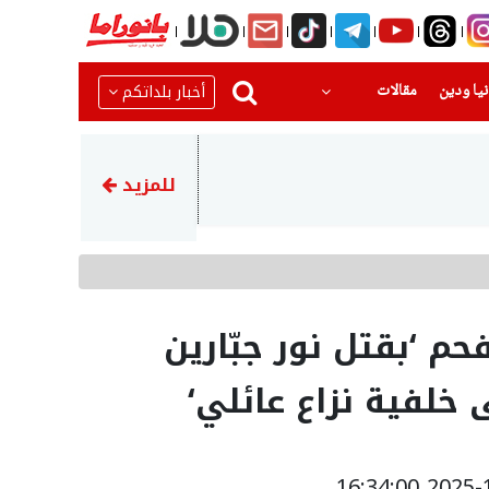
(current)
(current)
أخبار بلداتكم
يا ودين
مقالات
06:25
حالة الطقس: انخفاض طفيف على
للمزيد
فحم ‘بقتل نور جبّارين
خلفية نزاع عائلي‘