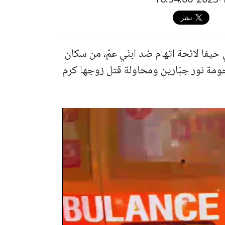
 حيفا لائحة اتهام ضد ابنَي عمّ، من سكان
ومة نور جبّارين ومحاولة قتل زوجها كرم