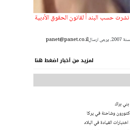
نشرت حسب البند أ لقانون الحقوق الأدبية
panet@panet.co.il
استعمال المضامين بموجب بند 27 أ لقانون الحقوق الأدبية لسنة 2007، يرجى ارسال
لمزيد من أخبار اضغط هنا
ني براك
ختبارات القيادة في البلاد