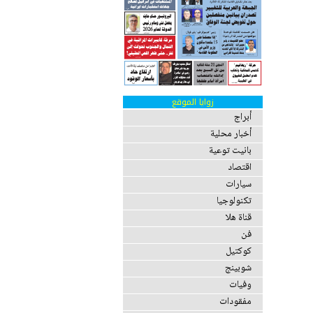
زوايا الموقع
أبراج
أخبار محلية
بانيت توعية
اقتصاد
سيارات
تكنولوجيا
قناة هلا
فن
كوكتيل
شوبينج
وفيات
مفقودات