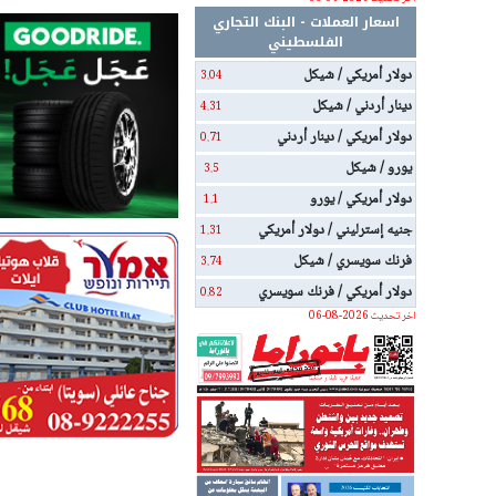
اسعار العملات - البنك التجاري
الفلسطيني
دولار أمريكي / شيكل
3.04
دينار أردني / شيكل
4.31
دولار أمريكي / دينار أردني
0.71
يورو / شيكل
3.5
دولار أمريكي / يورو
1.1
جنيه إسترليني / دولار أمريكي
1.31
فرنك سويسري / شيكل
3.74
دولار أمريكي / فرنك سويسري
0.82
اخر تحديث 2026-08-06