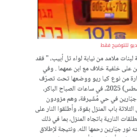
يو للتوضيح فقط
 لبنات ملامد من نيابة لواء تل أبيب، " فقد
ين على خلفية خلاف مع ابن عمهما . وفي
يارة من نوع كيا ريو ووضعها تحت تصرّف
وفي 22 آب (أغسطس) 2025، في ساعات الصباح الباكر،
بّارين في حي مُشَيرفة، وهم مزودون
لاثة باب المنزل بقوة، وأطلقوا النار على
قات النارية باتجاه المنزل، بما في ذلك
ه نور جبّارين رحمها الله. ونتيجة لإطلاق