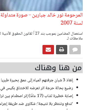
المرحومة نور خالد جبارين - صورة متداولة 
لسنة 2007
ملاحظات لـ
من هنا وهناك
إنقاذ 3 شبان جرفتهم المياه إلى عمق بحيرة طبريا
رضيع بحالة حرجة اثر تعرضه للاختناق بكيس في ب
إصابة خطيرة لشاب (17 عامًا) إثر اصطدام بين تراكتورون وشاحنة في يركا
‘ندفع وننتظر بلا نتيجة‘: شكاوى ضد طريقة إجراء ا