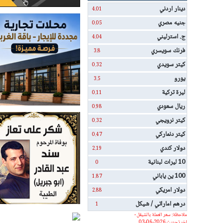
دينار اردني
4.01
جنيه مصري
0.05
ج. استرليني
4.04
فرنك سويسري
3.8
كيتر سويدي
0.32
يورو
3.5
ليرة تركية
0.11
ريال سعودي
0.98
كيتر نرويجي
0.32
كيتر دنماركي
0.47
دولار كندي
2.19
10 ليرات لبنانية
0
100 ين ياباني
1.87
دولار امريكي
2.88
درهم اماراتي / شيكل
1
ملاحظة: سعر العملة بالشيقل -
اخر تحديث 2026-06-03