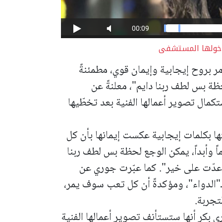
دخولها المستشفى
ر بروح إيجابية وإيمان قوي، مطمئنةً
ة بس لطف ربنا دايم"، معلنةً عن
كمال تصوير أعمالها الفنية بعد تخطّيها
 بكلمات إيجابية عكست إيمانها بأن كل
ائماً وأبداً، يمكن الوجع لحظة بس لطف ربنا
ه عدّت على خير".
كما عبّرت جوري عن
بـ"الدواء"، ومؤكدةً أن كل تعب سوف يمر،
تجربة.
 بكر أنها ستستأنف تصوير أعمالها الفنية