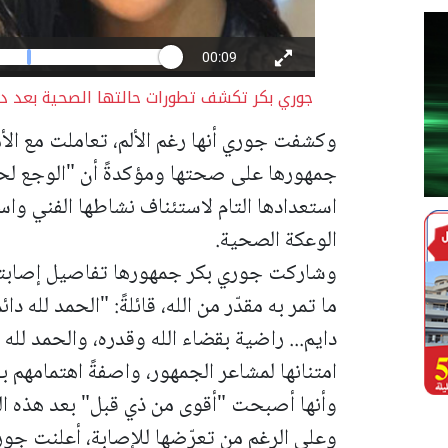
جوري بكر تكشف تطورات حالتها الصحية بعد 
وكشفت جوري أنها رغم الألم، تعاملت مع الأم
جمهورها على صحتها ومؤكدةً أن "الوجع لحظ
استعدادها التام لاستئناف نشاطها الفني واست
الوعكة الصحية.
وشاركت جوري بكر جمهورها تفاصيل إصابتها
ما تمر به مقدّر من الله، قائلةً: "الحمد لله د
دايم... راضية بقضاء الله وقدره، والحمد لل
امتنانها لمشاعر الجمهور، واصفةً اهتمامهم 
وأنها أصبحت "أقوى من ذي قبل" بعد هذه ال
وعلى الرغم من تعرّضها للإصابة، أعلنت جوري