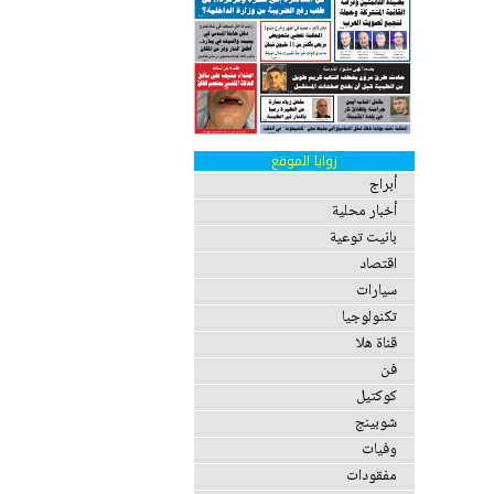
زوايا الموقع
أبراج
أخبار محلية
بانيت توعية
اقتصاد
سيارات
تكنولوجيا
قناة هلا
فن
كوكتيل
شوبينج
وفيات
مفقودات