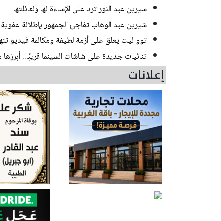
سيرين عبد النور ترد على الإساءة لها ولعائلتها
شيرين عبد الوهاب تفاجئ الجمهور بإطلالة عفوية
توو ليت يعلق على أزمة لطيفة ومكالمة فيديو تن
ثنائيات جديدة على شاشات السينما قريبًا.. أبرزها م
إعلانات