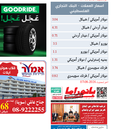
اسعار العملات - البنك التجاري
الفلسطيني
دولار أمريكي / شيكل
3.04
دينار أردني / شيكل
4.31
دولار أمريكي / دينار أردني
0.71
يورو / شيكل
3.5
دولار أمريكي / يورو
1.1
جنيه إسترليني / دولار أمريكي
1.31
فرنك سويسري / شيكل
3.74
دولار أمريكي / فرنك سويسري
0.82
اخر تحديث 2026-08-07