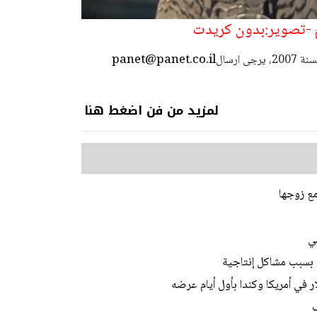
م -تصوير:بدون كريدت
panet@panet.co.il
استعمال المضامين بموجب بند 27 أ لقانون الحقوق الأدبية لسنة 2007، يرجى ارسال
لمزيد من فن اضغط هنا
ع زوجها
ي
قة بسبب مشاكل إنتاجية
ف