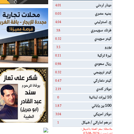
دينار اردني
4.01
جنيه مصري
0.05
ج. استرليني
4.04
فرنك سويسري
3.8
كيتر سويدي
0.32
يورو
3.5
ليرة تركية
0.11
ريال سعودي
0.98
كيتر نرويجي
0.32
كيتر دنماركي
0.47
دولار كندي
2.19
10 ليرات لبنانية
0
100 ين ياباني
1.87
دولار امريكي
3.04
درهم اماراتي / شيكل
1
ملاحظة: سعر العملة بالشيقل -
اخر تحديث 2026-08-07