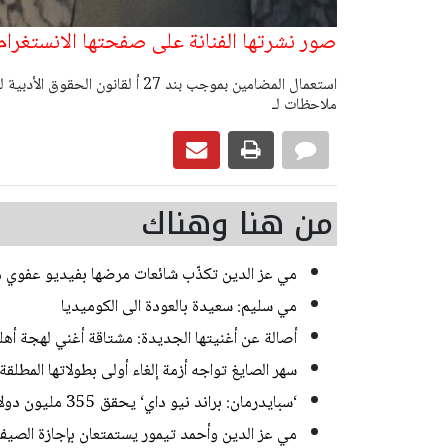
صور نشرتها الفنانة على صفحتها الانستغرا
ملاحظات لـ
من هنا وهناك
مي عز الدين تكذّب شائعات مرضها بفيديو عفوي م
مي سليم: سعيدة بالعودة الى الكوميديا
أصالة عن أغنيتها الجديدة: مشتاقة أغني لهجة أهل
سهر الصايغ تواجه أزمة إلغاء أولى بطولاتها المطل
‘سبايدرمان: براند نيو داي‘ يحقق 355 مليون دولار في أمريكا وكندا بأول أيام عرضه
مي عز الدين وأحمد تيمور يستمتعان بإجازة الصي