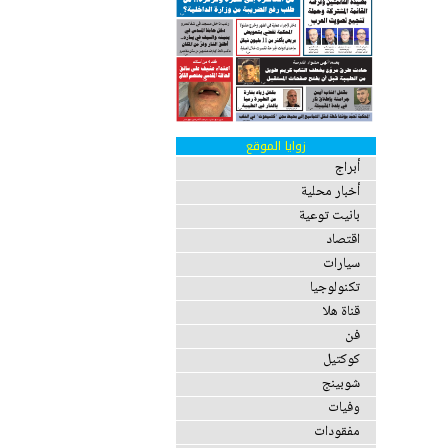
زوايا الموقع
أبراج
أخبار محلية
بانيت توعية
اقتصاد
سيارات
تكنولوجيا
قناة هلا
فن
كوكتيل
شوبينج
وفيات
مفقودات