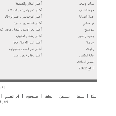
شباب وبنات
أخبار المغار والمنطقة
حياة الشباب
أخبار كفر ياسيف والمنطقة
حياة الصبايا
أخبار الفريديس ، جسرالزرقاء
ع الماشي
أخبار شفاعمرو ، طمرة
شوبينج
أخبار دير الاسد ، البعنة ، مجد الك
جديد وصور
أخبار رهط والجنوب
رياضة
أخبار اللد ، الرملة ، يافا
وفيات
أخبار كفر قاسم ، جلجولية
حالة الطقس
أخبار باقة ، زيمر ، جت
أسعار العملات
أبراج 2022
اخبا
عكا
حيفا
سخنين
عرابة
قلنسوة
أم الفحم
كفر 