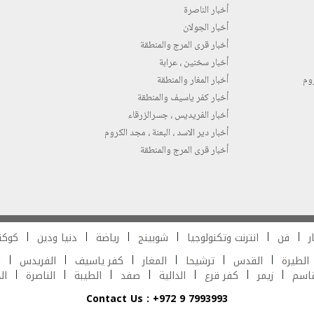
أخبار الناصرة
أخبار الجولان
أخبار قرى المرج والمنطقة
أخبار سخنين ، عرابة
روم
أخبار المغار والمنطقة
أخبار كفر ياسيف والمنطقة
أخبار الفريديس ، جسرالزرقاء
أخبار دير الاسد ، البعنة ، مجد الكروم
أخبار قرى المرج والمنطقة
ر
فن
انترنت وتكنولوجيا
شوبينج
رياضة
دنيا ودين
كوكت
الطيرة
القدس
ترشيحا
المغار
كفر ياسيف
الفريدس
ش
قاسم
زيمر
كفر قرع
الدالية
صفد
الطيبة
الناصرة
ال
Contact Us : +972 9 7993993