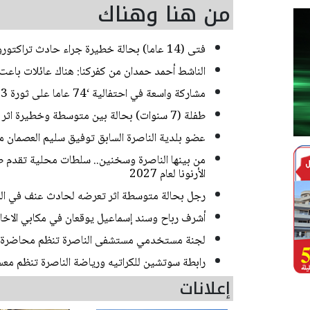
من هنا وهناك
فتى (14 عاما) بحالة خطيرة جراء حادث تراكتورون في كفركنا
الناشط أحمد حمدان من كفركنا: هناك عائلات باعت 
مشاركة واسعة في احتفالية ‘74 عاما على ثورة 23 يوليو‘ في المركز الثقافي الأرثوذكسي في الناصرة
طفلة (7 سنوات) بحالة بين متوسطة وخطيرة اثر تعرضها للدهس في الناصرة
عضو بلدية الناصرة السابق توفيق سليم العصمان م
من بينها الناصرة وسخنين.. سلطات محلية تقدم طلب
الأرنونا لعام 2027
رجل بحالة متوسطة اثر تعرضه لحادث عنف في ال
أشرف رباح وسند إسماعيل يوقعان في مكابي الاخاء
لجنة مستخدمي مستشفى الناصرة تنظم محاضرة ح
رابطة سوتشين للكراتيه ورياضة الناصرة تنظم معس
إعلانات