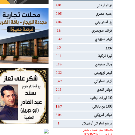
دينار اردني
4.01
جنيه مصري
0.05
ج. استرليني
4.04
فرنك سويسري
3.8
كيتر سويدي
0.32
يورو
3.5
ليرة تركية
0.11
ريال سعودي
0.98
كيتر نرويجي
0.32
كيتر دنماركي
0.47
دولار كندي
2.19
10 ليرات لبنانية
0
100 ين ياباني
1.87
دولار امريكي
3.04
درهم اماراتي / شيكل
1
ملاحظة: سعر العملة بالشيقل -
اخر تحديث 2026-08-07