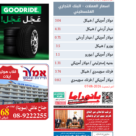
اسعار العملات - البنك التجاري
الفلسطيني
دولار أمريكي / شيكل
3.04
دينار أردني / شيكل
4.31
دولار أمريكي / دينار أردني
0.71
يورو / شيكل
3.5
دولار أمريكي / يورو
1.1
جنيه إسترليني / دولار أمريكي
1.31
فرنك سويسري / شيكل
3.74
دولار أمريكي / فرنك سويسري
0.82
اخر تحديث 2026-08-07