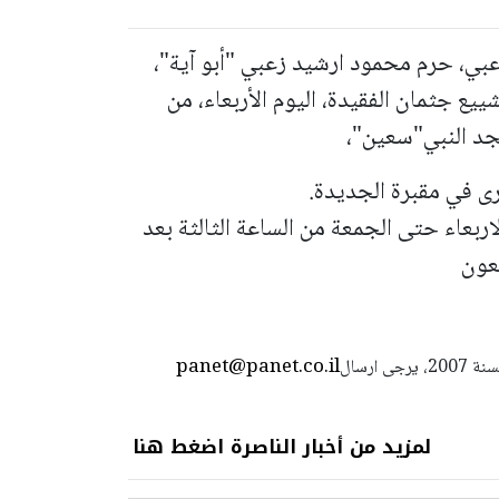
عبي، حرم محمود ارشيد زعبي "أبو آية"،
اهز 87 سنة. سيتم تشييع جثمان الفقيدة، اليوم الأربعاء، من
سجد النبي"سعين"،
رى في مقبرة الجديدة.
ربعاء حتى الجمعة من الساعة الثالثة بعد
جعون
panet@panet.co.il
استعمال المضامين بموجب بند 27 أ لقانون الحقوق الأدبية لسنة 2007، يرجى ارسال
لمزيد من أخبار الناصرة اضغط هنا