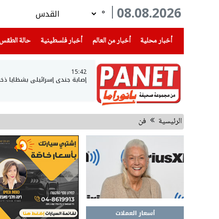
08.08.2026
°
(current)
(current)
(current)
أخبار محلية
أخبار من العالم
أخبار فلسطينية
حالة الطقس
15:42
إصابة جندي إسرائيلي بشظايا ذخي
الرئيسية
فن
أسعار العملات