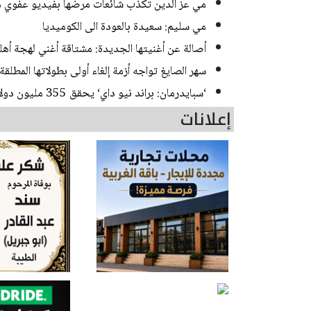
مي عز الدين تكذّب شائعات مرضها بفيديو عفوي م
مي سليم: سعيدة بالعودة الى الكوميديا
أصالة عن أغنيتها الجديدة: مشتاقة أغني لهجة أهل
سهر الصايغ تواجه أزمة إلغاء أولى بطولاتها المطل
‘سبايدرمان: براند نيو داي‘ يحقق 355 مليون دولار في أمريكا وكندا بأول أيام عرضه
إعلانات