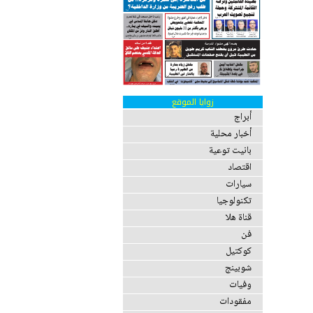
زوايا الموقع
أبراج
أخبار محلية
بانيت توعية
اقتصاد
سيارات
تكنولوجيا
قناة هلا
فن
كوكتيل
شوبينج
وفيات
مفقودات