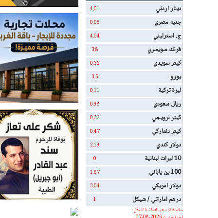
دينار اردني
4.01
جنيه مصري
0.05
ج. استرليني
4.04
فرنك سويسري
3.8
كيتر سويدي
0.32
يورو
3.5
ليرة تركية
0.11
ريال سعودي
0.98
كيتر نرويجي
0.32
كيتر دنماركي
0.47
دولار كندي
2.19
10 ليرات لبنانية
0
100 ين ياباني
1.87
دولار امريكي
3.04
درهم اماراتي / شيكل
1
ملاحظة: سعر العملة بالشيقل -
اخر تحديث 2026-08-07