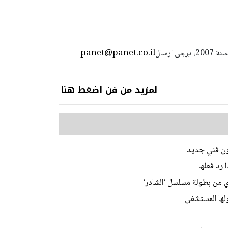
panet@panet.co.il
استعمال المضامين بموجب بند 27 أ لقانون الحقوق الأدبية لسنة 2007، يرجى ارسال
لمزيد من فن اضغط هنا
اون فني جديد
رد فعلها
ن بطولة مسلسل ‘الشادر‘
لها المستشفى