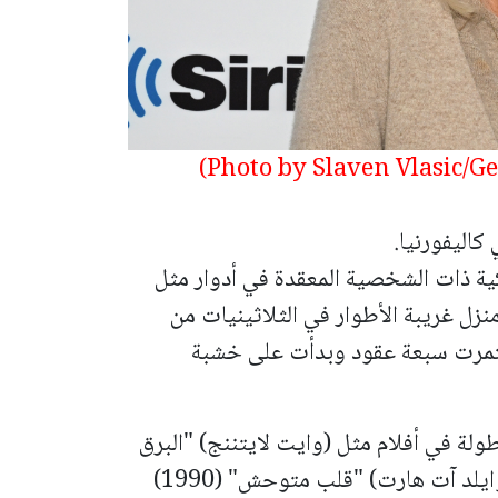
كاليفورنيا.
كية ذات الشخصية المعقدة في أدوار مثل
نزل غريبة الأطوار في الثلاثينيات من
استمرت سبعة عقود وبدأت على خشبة
طولة في أفلام مثل (وايت لايتننج) "البرق
الأبيض" (1973)، وفيلم الجريمة الدرامي (وايلد آت هارت) "قلب متوحش" (1990)