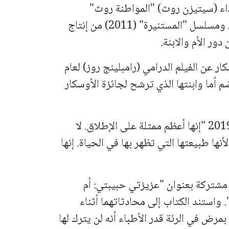
داء (سيتيزن روث) "المواطنة روث"
(1996)، و(داد آند ذيم) "أبي وهم" (2001)، ومسلسل "المستنيرة" (2011) من إنتاج
دور الأم والابنة.
ر عن الفيلم الدرامي (رامبلينج روز) لعام
 يضم أما وابنتها الذي ترشح لجائزة الأوسكار
وقالت ديرن عن والدتها في مقابلة في عام 2019 "إنها أعظم ممثلة على الإطلاق. لا
ا طبيعتها التي تظهر بها في الحياة. إنها
 مذكرات مشتركة بعنوان "عزيزتي حبيبتي: أم
واستند الكتاب إلى محادثاتهما أثناء
مرض في الرئة قدر الأطباء أنه لن يترك لها