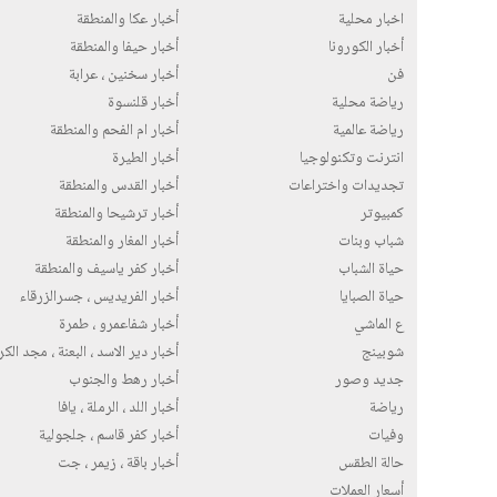
اخبار محلية
أخبار عكا والمنطقة
أخبار الكورونا
أخبار حيفا والمنطقة
فن
أخبار سخنين ، عرابة
رياضة محلية
أخبار قلنسوة
رياضة عالمية
أخبار ام الفحم والمنطقة
انترنت وتكنولوجيا
أخبار الطيرة
تجديدات واختراعات
أخبار القدس والمنطقة
كمبيوتر
أخبار ترشيحا والمنطقة
شباب وبنات
أخبار المغار والمنطقة
حياة الشباب
أخبار كفر ياسيف والمنطقة
حياة الصبايا
أخبار الفريديس ، جسرالزرقاء
ع الماشي
أخبار شفاعمرو ، طمرة
شوبينج
أخبار دير الاسد ، البعنة ، مجد الك
جديد وصور
أخبار رهط والجنوب
رياضة
أخبار اللد ، الرملة ، يافا
وفيات
أخبار كفر قاسم ، جلجولية
حالة الطقس
أخبار باقة ، زيمر ، جت
أسعار العملات