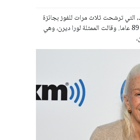
اد، التي ترشحت ثلاث مرات للفوز بجائزة
أوسكار أفضل ممثلة مساعدة، عن عمر يناهز 89 عاما. وقالت الممثلة لورا ديرن، وهي
،