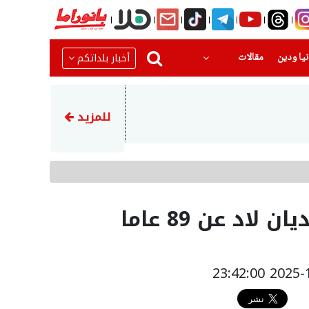
(current)
(current)
أخبار بلداتكم
يا ودين
مقالات
14:46
أكثر من 68 ألف مستجم زاروا شواطئ بحيرة طبريا خلال نهاية الأسبوع
للمزيد
لاد عن 89 عاما