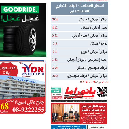
اسعار العملات - البنك التجاري
الفلسطيني
دولار أمريكي / شيكل
3.04
دينار أردني / شيكل
4.31
دولار أمريكي / دينار أردني
0.71
يورو / شيكل
3.5
دولار أمريكي / يورو
1.1
جنيه إسترليني / دولار أمريكي
1.31
فرنك سويسري / شيكل
3.74
دولار أمريكي / فرنك سويسري
0.82
اخر تحديث 2026-08-07