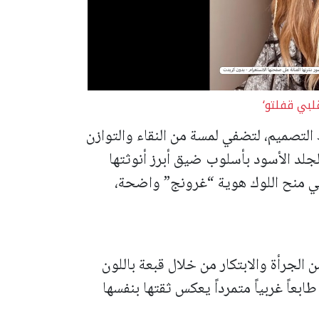
قلبي قفلتو‘
لتصميم، لتضفي لمسة من النقاء والتوازن
لجلد الأسود بأسلوب ضيق أبرز أنوثتها
 في منح اللوك هوية “غرونج” واضحة،
 الجرأة والابتكار من خلال قبعة باللون
ما منح الإطلالة طابعاً غربياً متمرداً يعكس ثقتها بنفسها