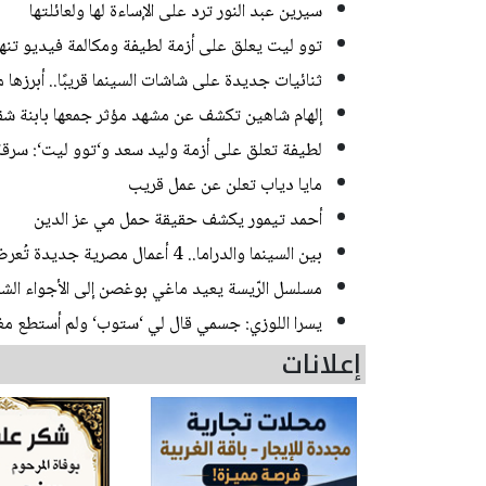
سيرين عبد النور ترد على الإساءة لها ولعائلتها
توو ليت يعلق على أزمة لطيفة ومكالمة فيديو تن
ثنائيات جديدة على شاشات السينما قريبًا.. أبرزها م
إلهام شاهين تكشف عن مشهد مؤثر جمعها بابنة شق
لطيفة تعلق على أزمة وليد سعد و‘توو ليت‘: سرقة
مايا دياب تعلن عن عمل قريب
أحمد تيمور يكشف حقيقة حمل مي عز الدين
بين السينما والدراما.. 4 أعمال مصرية جديدة تُعرض في أغسطس
مسلسل الرّيسة يعيد ماغي بوغصن إلى الأجواء الشعبي
يسرا اللوزي: جسمي قال لي ‘ستوب‘ ولم أستطع مغاد
إعلانات