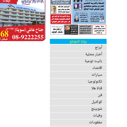
زوايا الموقع
أبراج
أخبار محلية
بانيت توعية
اقتصاد
سيارات
تكنولوجيا
قناة هلا
فن
كوكتيل
شوبينج
وفيات
مفقودات