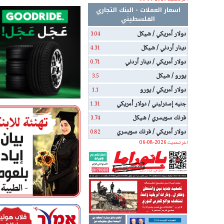
اسعار العملات - البنك التجاري
الفلسطيني
دولار أمريكي / شيكل
3.04
دينار أردني / شيكل
4.31
دولار أمريكي / دينار أردني
0.71
يورو / شيكل
3.5
دولار أمريكي / يورو
1.1
جنيه إسترليني / دولار أمريكي
1.31
فرنك سويسري / شيكل
3.74
دولار أمريكي / فرنك سويسري
0.82
اخر تحديث 2026-08-06