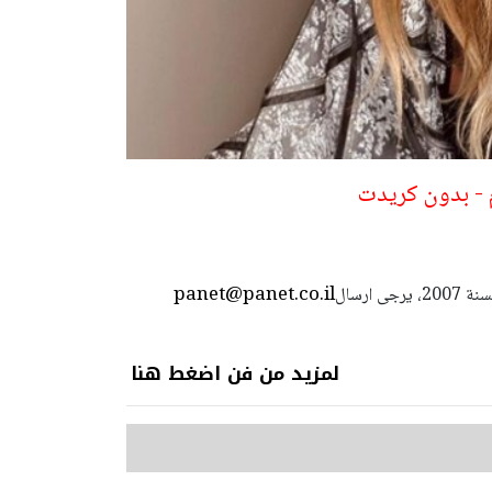
م - بدون كريدت
panet@panet.co.il
استعمال المضامين بموجب بند 27 أ لقانون الحقوق الأدبية لسنة 2007، يرجى ارسال
لمزيد من فن اضغط هنا