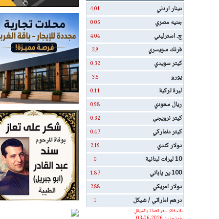
دينار اردني
4.01
جنيه مصري
0.05
ج. استرليني
4.04
فرنك سويسري
3.8
كيتر سويدي
0.32
يورو
3.5
ليرة تركية
0.11
ريال سعودي
0.98
كيتر نرويجي
0.32
كيتر دنماركي
0.47
دولار كندي
2.19
10 ليرات لبنانية
0
100 ين ياباني
1.87
دولار امريكي
2.88
درهم اماراتي / شيكل
1
ملاحظة: سعر العملة بالشيقل -
اخر تحديث 2026-06-03