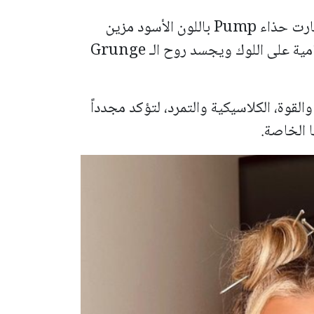
أما الحذاء فكان قطعة فنية بحد ذاته، إذ اختارت حذاء Pump باللون الأسود مزين
بحدائد معدنية خارجة منه، ليضفي لمسة درامية على اللوك ويجسد روح الـ Grunge
القوة، الكلاسيكية والتمرد، لتؤكد مجدداً
ا الخاصة.