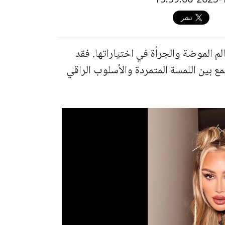
لم الموضة والجرأة في اختياراتها. فقد
الة Grunge عصرية تجمع بين اللمسة المتمردة والأسلوب الراقي