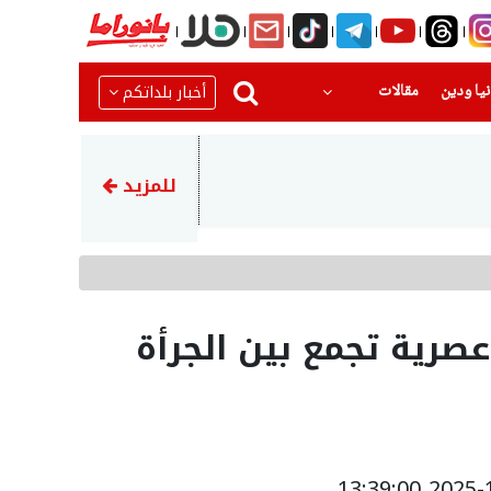
(current)
(current)
أخبار بلداتكم
يا ودين
مقالات
15:23
الوزير السابق عيساوي فريج يتر
للمزيد
 عصرية تجمع بين الجرأة