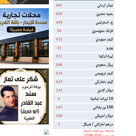
دينار اردني
4.01
جنيه مصري
0.05
ج. استرليني
4.04
فرنك سويسري
3.8
كيتر سويدي
0.32
يورو
3.5
ليرة تركية
0.11
ريال سعودي
0.98
كيتر نرويجي
0.32
كيتر دنماركي
0.47
دولار كندي
2.19
10 ليرات لبنانية
0
100 ين ياباني
1.87
دولار امريكي
3.04
درهم اماراتي / شيكل
1
ملاحظة: سعر العملة بالشيقل -
اخر تحديث 2026-08-07