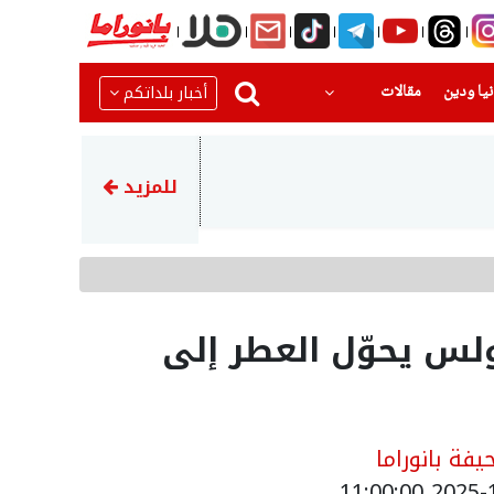
(current)
(current)
أخبار بلداتكم
يا ودين
مقالات
16:45
انطلاق مخيم كرة القدم والتحد
للمزيد
س يحوّل العطر إلى
فة بانوراما