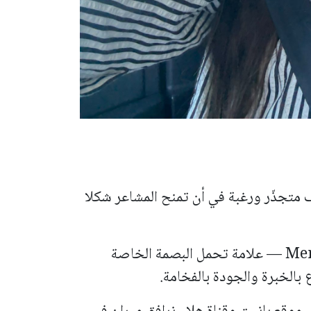
 متجذّر ورغبة في أن تمنح المشاعر شكلا
من هنا وُلدت Meran Luxury Fragrance — علامة تحمل البصمة الخاصة
 بالخبرة والجودة بالفخامة.