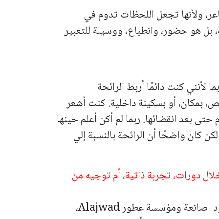
اعر، ولأنها تجعل اللحظات تدوم في
ة، بل هو حضور، وانطباع، ووسيلة للتعبير
 لأنني كنت دائمًا أربط الرائحة
، بمكان، أو بسكينة داخلية. كنت أشعر
تى بعد انقضائها. ربما لم أكن أعلم حينها
ن كان واضحًا أن الرائحة بالنسبة إلي
ل دورات، تجربة ذاتية، أم توجيه من
أصمّم عطوري بالتعاون المباشر مع رهف أجود صانعة ومؤسسة عطور Alajwad،