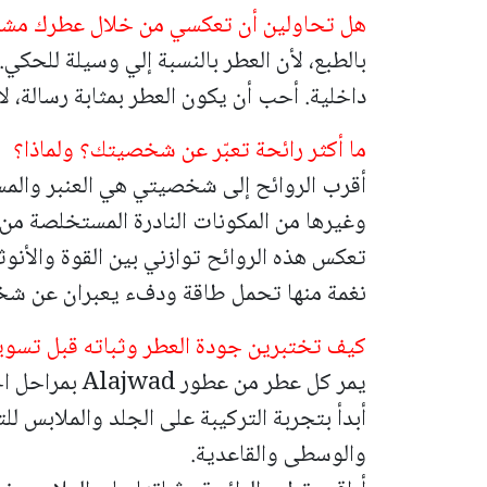
هل تحاولين أن تعكسي من خلال عطرك مشاع
بالطبع، لأن العطر بالنسبة إلي وسيلة للحكي
داخلية. أحب أن يكون العطر بمثابة رسالة، لا 
ما أكثر رائحة تعبّر عن شخصيتك؟ ولماذا؟
أقرب الروائح إلى شخصيتي هي العنبر والمسك
وغيرها من المكونات النادرة المستخلصة من 
تعكس هذه الروائح توازني بين القوة والأن
نغمة منها تحمل طاقة ودفء يعبران عن شخص
كيف تختبرين جودة العطر وثباته قبل تسوي
يمر كل عطر من عطور Alajwad بمراحل اختبار دقيقة قبل طرحه.
أبدأ بتجربة التركيبة على الجلد والملابس للت
والوسطى والقاعدية.