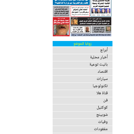
زوايا الموقع
أبراج
أخبار محلية
بانيت توعية
اقتصاد
سيارات
تكنولوجيا
قناة هلا
فن
كوكتيل
شوبينج
وفيات
مفقودات