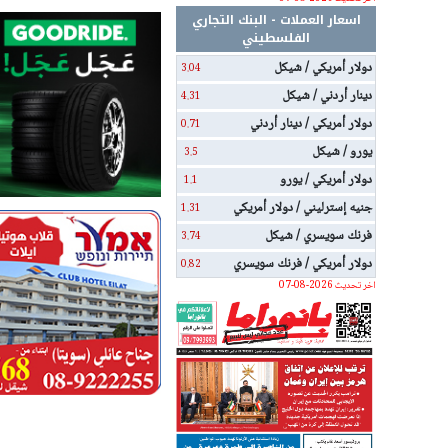
اسعار العملات - البنك التجاري
الفلسطيني
دولار أمريكي / شيكل
3.04
دينار أردني / شيكل
4.31
دولار أمريكي / دينار أردني
0.71
يورو / شيكل
3.5
دولار أمريكي / يورو
1.1
جنيه إسترليني / دولار أمريكي
1.31
فرنك سويسري / شيكل
3.74
دولار أمريكي / فرنك سويسري
0.82
اخر تحديث 2026-08-07