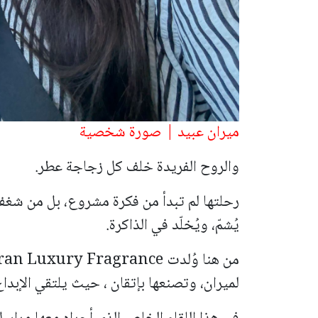
ميران عبيد | صورة شخصية
والروح الفريدة خلف كل زجاجة عطر.
رحلتها لم تبدأ من فكرة مشروع، بل من شغف
يُشمّ، ويُخلّد في الذاكرة.
لميران، وتصنعها بإتقان ، حيث يلتقي الإبداع