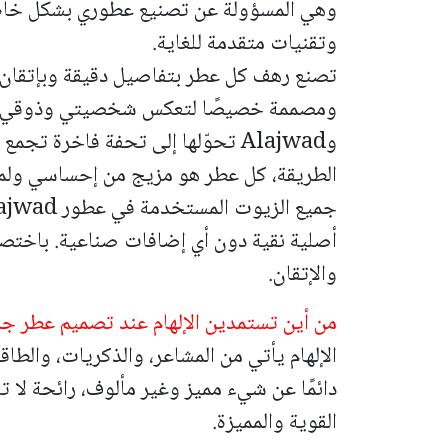
وهي المسؤولة عن تصنيع عطوري بشكل خاص
وتقنيات متقدمة للغاية.
تصنع رهف كل عطر بتفاصيل دقيقة وبإتقان ع
ومصممة خصيصًا لتعكس شخصيتي وذوقي 
وAlajwad تحوّلها إلى تحفة فاخرة تجمع بين شغفي وجودتها الاستثنائية.
الطريقة، كل عطر هو مزيج من إحساسي ولمسة الإب
أصلية نقية دون أي إضافات صناعية. باختصا
والإتقان.
من أين تستمدين الإلهام عند تصميم عطر ج
الإلهام يأتي من المشاعر، والذكريات، والطا
دائمًا عن شيء مميز وغير مألوف، رائحة لا
القوية والمميزة.