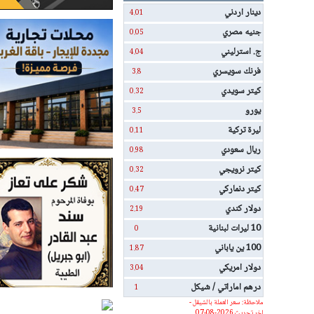
دينار اردني
4.01
جنيه مصري
0.05
ج. استرليني
4.04
فرنك سويسري
3.8
كيتر سويدي
0.32
يورو
3.5
ليرة تركية
0.11
ريال سعودي
0.98
كيتر نرويجي
0.32
كيتر دنماركي
0.47
دولار كندي
2.19
10 ليرات لبنانية
0
100 ين ياباني
1.87
دولار امريكي
3.04
درهم اماراتي / شيكل
1
ملاحظة: سعر العملة بالشيقل -
اخر تحديث 2026-08-07