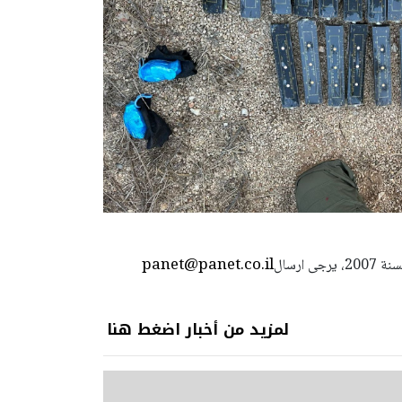
panet@panet.co.il
استعمال المضامين بموجب بند 27 أ لقانون الحقوق الأدبية لسنة 2007، يرجى ارسال
لمزيد من أخبار اضغط هنا