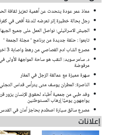
معاذ عمر عودة يتحدث عن أهمية تعزيز ثقافة الحوا
رجل بحالة خطيرة إثر تعرضه للدغة أفعى في كفر
الجيش الاسرائيلي: نواصل العمل على جميع الجبها
تابعوا : حلقة جديدة من برنامج ‘ مجلة الجمعة ‘
مصرع الشاب ادم القصاصي من رهط واصابة 3 اخرين بحادث طرق مروع قرب حورة
د. سامر سويد: النقب هو ساحة المواجهة الأولى في
مرفوضة
سهرة مميزة مع عمالقة الزجل في المغار
الناصرة: المطران يوسف متى يترأس قداس التجلي
وفد طبي من جمعية أطباء لحقوق الإنسان يزور قرية
يواجهون يوميًا إرهاب المستوطنين
مصرع سائق سيارة اصطدم بحاجز أمان في القدس
إعلانات