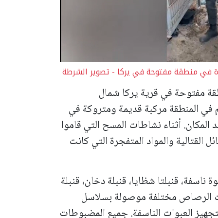
رة في منطقة مفتوحة في يركا - تصوير الشرطة
طقة مفتوحة في قرية يركا شمال
 في المنطقة مركبة قديمة ومتروكة في
المكان. أثناء نشاطات المسح التي قاموا
ئل القتالية والمواد المتفجرة التي كانت
بوة ناسفة، قنبلتا شظايا، قنبلة دخان، قنبلة
بندقية M16، مئات حبات الرصاص مختلفة موصولة بسلاسل
جهيز العبوات الناسفة.
جميع المضبوطات