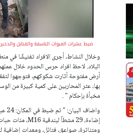
ضبط عشرات العبوات الناسفة والقنابل والذخي
وخلال النشاط، أجرى الافراد تفتيشًا في من
البلاد.
لاحظ افراد حرس الحدود خلال عملهم
أرض مفتوحة أثارت شكوكهم، فتوجهوا لتفقد 
بها، عثر المحاربين على كمية كبيرة من الوسا
مخبأة بإحكام " .
واضاف البيان: " تم ضبط في المكان:
24 ع
إضاءة، 29 مشطاً ل
ومتناثرة، صواعق، فتائل، ومعدات إضافية لت