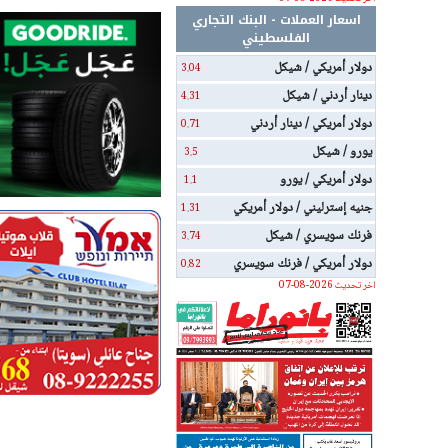
اسعار العملات - البنك التجاري
الفلسطيني
دولار أمريكي / شيكل
3.04
دينار أردني / شيكل
4.31
دولار أمريكي / دينار أردني
0.71
يورو / شيكل
3.5
دولار أمريكي / يورو
1.1
جنيه إسترليني / دولار أمريكي
1.31
فرنك سويسري / شيكل
3.74
دولار أمريكي / فرنك سويسري
0.82
اخر تحديث 2026-08-07