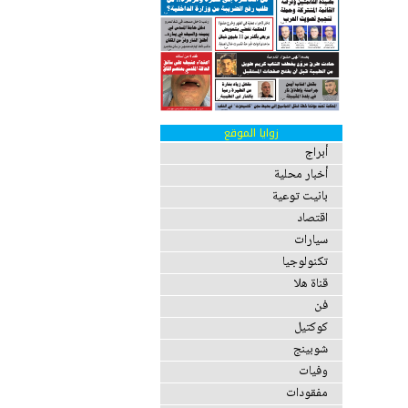
زوايا الموقع
أبراج
أخبار محلية
بانيت توعية
اقتصاد
سيارات
تكنولوجيا
قناة هلا
فن
كوكتيل
شوبينج
وفيات
مفقودات