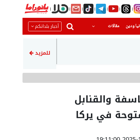
(current)
(current)
أخبار بلداتكم
يا ودين
مقالات
12:42
علماء يستخدمون أسماك القرش ل
للمزيد
اسفة والقنابل
توحة في يركا