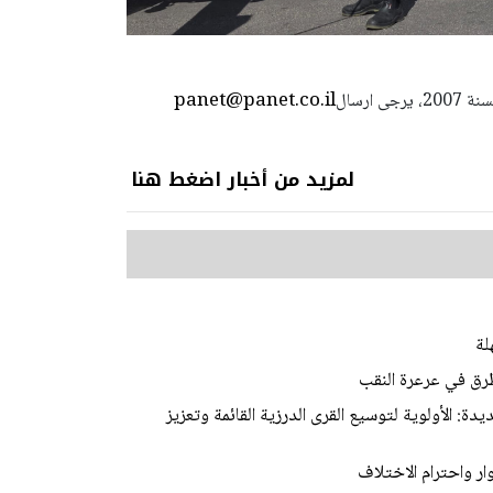
panet@panet.co.il
استعمال المضامين بموجب بند 27 أ لقانون الحقوق الأدبية لسنة 2007، يرجى ارسال
لمزيد من أخبار اضغط هنا
لة
رق في عرعرة النقب
ة: الأولوية لتوسيع القرى الدرزية القائمة وتعزيز
ر واحترام الاختلاف