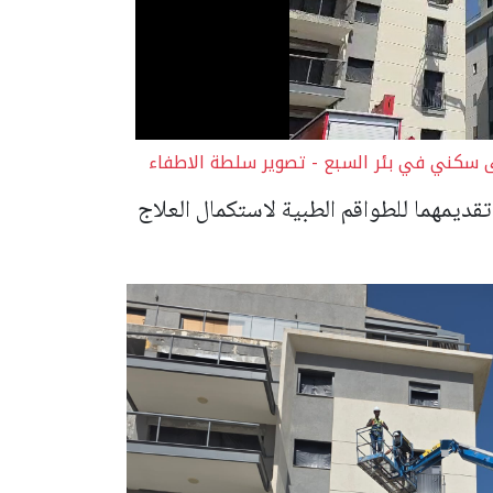
 سكني في بئر السبع - تصوير سلطة الاطفاء
قديمهما للطواقم الطبية لاستكمال العلاج