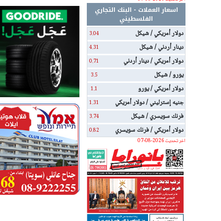
اسعار العملات - البنك التجاري
الفلسطيني
دولار أمريكي / شيكل
3.04
دينار أردني / شيكل
4.31
دولار أمريكي / دينار أردني
0.71
يورو / شيكل
3.5
دولار أمريكي / يورو
1.1
جنيه إسترليني / دولار أمريكي
1.31
فرنك سويسري / شيكل
3.74
دولار أمريكي / فرنك سويسري
0.82
اخر تحديث 2026-08-07