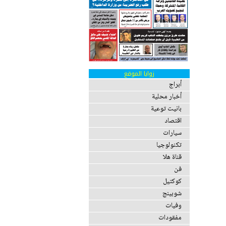
زوايا الموقع
أبراج
أخبار محلية
بانيت توعية
اقتصاد
سيارات
تكنولوجيا
قناة هلا
فن
كوكتيل
شوبينج
وفيات
مفقودات