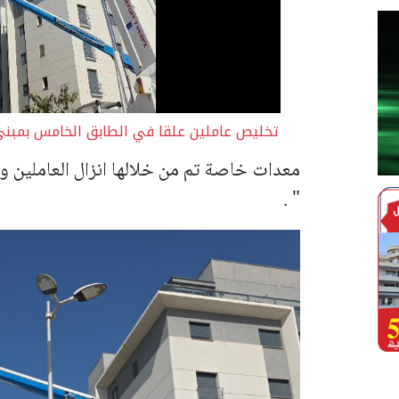
تخليص عاملين علقا في الطابق الخامس بمبنى
معدات خاصة تم من خلالها انزال العاملين وت
" .