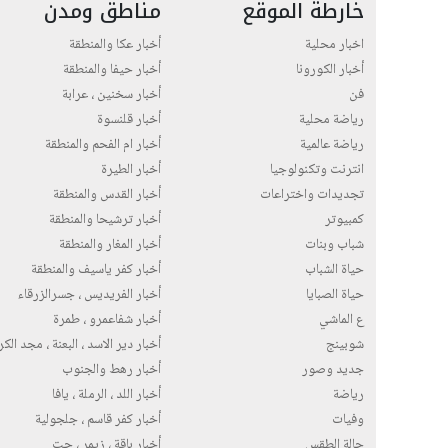
خارطة الموقع
مناطق ومدن
اخبار محلية
أخبار عكا والمنطقة
أخبار الكورونا
أخبار حيفا والمنطقة
فن
أخبار سخنين ، عرابة
رياضة محلية
أخبار قلنسوة
رياضة عالمية
أخبار ام الفحم والمنطقة
انترنت وتكنولوجيا
أخبار الطيرة
تجديدات واختراعات
أخبار القدس والمنطقة
كمبيوتر
أخبار ترشيحا والمنطقة
شباب وبنات
أخبار المغار والمنطقة
حياة الشباب
أخبار كفر ياسيف والمنطقة
حياة الصبايا
أخبار الفريديس ، جسرالزرقاء
ع الماشي
أخبار شفاعمرو ، طمرة
شوبينج
أخبار دير الاسد ، البعنة ، مجد الك
جديد وصور
أخبار رهط والجنوب
رياضة
أخبار اللد ، الرملة ، يافا
وفيات
أخبار كفر قاسم ، جلجولية
حالة الطقس
أخبار باقة ، زيمر ، جت