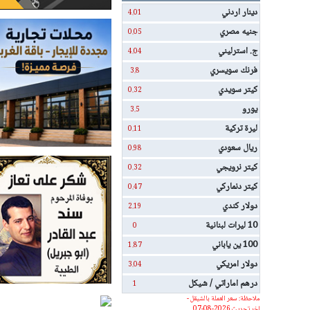
دينار اردني
4.01
جنيه مصري
0.05
ج. استرليني
4.04
فرنك سويسري
3.8
كيتر سويدي
0.32
يورو
3.5
ليرة تركية
0.11
ريال سعودي
0.98
كيتر نرويجي
0.32
كيتر دنماركي
0.47
دولار كندي
2.19
10 ليرات لبنانية
0
100 ين ياباني
1.87
دولار امريكي
3.04
درهم اماراتي / شيكل
1
ملاحظة: سعر العملة بالشيقل -
اخر تحديث 2026-08-07