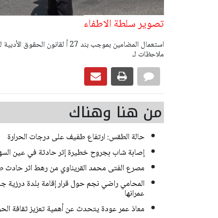
تصوير سلطة الاطفاء
ملاحظات لـ
من هنا وهناك
حالة الطقس: ارتفاع طفيف على درجات الحرارة
إصابة شاب بجروح خطيرة إثر حادثة في عين السه
مصرع الفتى محمد القريناوي من رهط اثر حادث ط
المحامي راضي نجم حول قرار إقامة بلدة درزية جديد
عمرانها
معاذ عمر عودة يتحدث عن أهمية تعزيز ثقافة الحوا