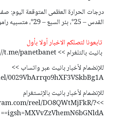
درجات الحرارة العظمى المتوقعة اليوم:
القدس – 25°، بئر السبع – 29°، متسبيه رامون – 26°، وإيلات – 35°.
تابعونا لتصلكم الاخبار أولا بأول
بانيت بالتلغرام >> https://t.me/panetbanet
للإنضمام لأخبار بانيت عبر واتساب >>
nnel/0029VbArrqo9hXF3VSkbBg1A
للإنضمام لأخبار بانيت بالإنستغرام
agram.com/reel/DO8QWtMjFkR/?
igsh=MXVvZzVhemN6bGNldA==