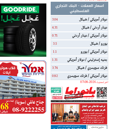
اسعار العملات - البنك التجاري
الفلسطيني
دولار أمريكي / شيكل
3.04
دينار أردني / شيكل
4.31
دولار أمريكي / دينار أردني
0.71
يورو / شيكل
3.5
دولار أمريكي / يورو
1.1
جنيه إسترليني / دولار أمريكي
1.31
فرنك سويسري / شيكل
3.74
دولار أمريكي / فرنك سويسري
0.82
اخر تحديث 2026-08-07