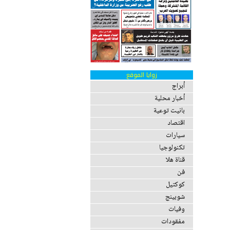
زوايا الموقع
أبراج
أخبار محلية
بانيت توعية
اقتصاد
سيارات
تكنولوجيا
قناة هلا
فن
كوكتيل
شوبينج
وفيات
مفقودات