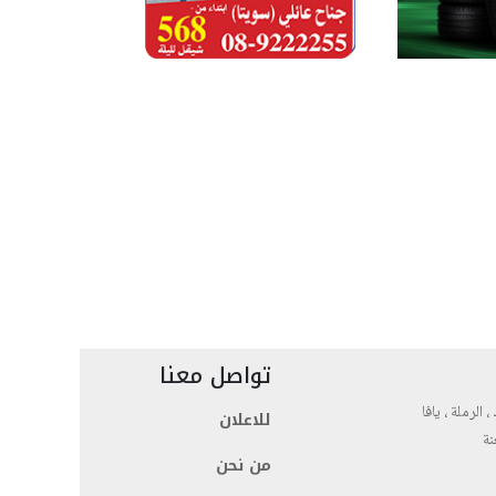
تواصل معنا
، الرملة ، يافا
للاعلان
نة
من نحن