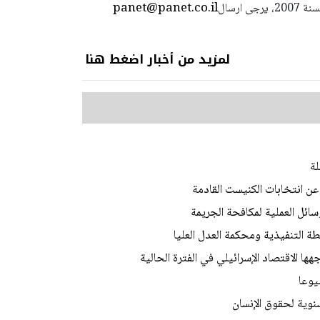
panet@panet.co.il
استعمال المضامين بموجب بند 27 أ لقانون الحقوق الأدبية لسنة 2007، يرجى ارسال
لمزيد من أخبار اضغط هنا
لة
عن انتخابات الكنيست القادمة
ئل العملية لمكافحة الجريمة
 التنفيذية ومحكمة العدل العليا
ا الاقتصاد الإسرائيلي في الفترة الحالية
يوعا
وية لحقوق الإنسان