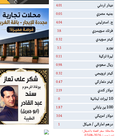
دينار اردني
4.01
جنيه مصري
0.05
ج. استرليني
4.04
فرنك سويسري
3.8
كيتر سويدي
0.32
يورو
3.5
ليرة تركية
0.11
ريال سعودي
0.98
كيتر نرويجي
0.32
كيتر دنماركي
0.47
دولار كندي
2.19
10 ليرات لبنانية
0
100 ين ياباني
1.87
دولار امريكي
3.04
درهم اماراتي / شيكل
1
ملاحظة: سعر العملة بالشيقل -
اخر تحديث 2026-08-07