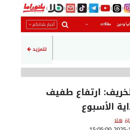
(current)
(current)
أخبار بلداتكم
يا ودين
مقالات
10:04
الرئيس الإيراني بزشكيان: التوا
للمزيد
خريف: ارتفاع طفيف
ية الأسبوع
ة هلا