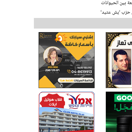
 بين الحيوانات
ن حزب ‘يش عتيد‘