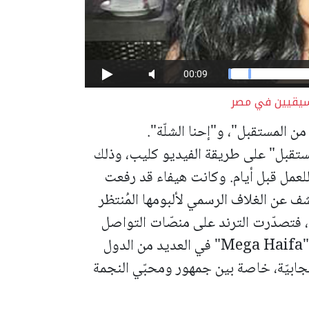
وسيقيين في مصر
ن المستقبل"، و"إحنا الشلّة".
ستقبل" على طريقة الفيديو كليب، وذلك
لعمل قبل أيام.
وكانت هيفاء قد رفعت
 عن الغلاف الرسمي لألبومها المُنتظر
، فتصدّرت الترند على منصّات التواصل
الاجتماعي بهاشتاغين، هما "هيفاء وهبي" و"Mega Haifa" في العديد من الدول
إيجابيّة، خاصة بين جمهور ومحبّي النجمة