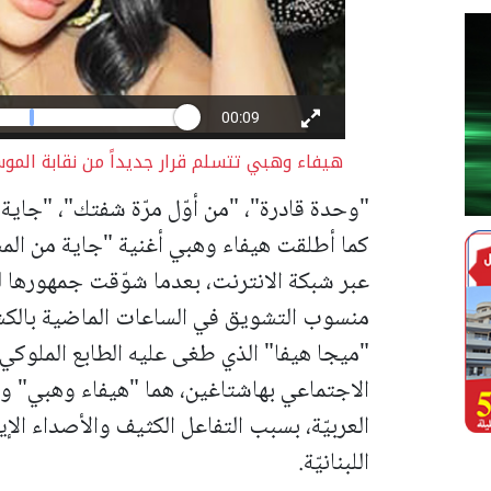
هيفاء وهبي تتسلم قرار جديداً من نقابة الم
"وحدة قادرة"، "من أوّل مرّة شفتك"، "جاية م
كما أطلقت هيفاء وهبي أغنية "جاية من الم
عبر شبكة الانترنت، بعدما شوّقت جمهورها ل
منسوب التشويق في الساعات الماضية بالكشف
"ميجا هيفا" الذي طغى عليه الطابع الملوكي
العربيّة، بسبب التفاعل الكثيف والأصداء ال
اللبنانيّة.