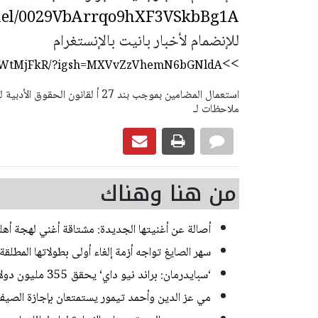
nnel/0029VbArrqo9hXF3VSkbBg1A
للإنضمام لأخبار بانيت بالإنستغرام
>>
8QWtMjFkR/?igsh=MXVvZzVhemN6bGNldA==
ملاحظات لـ
من هنا وهناك
أصالة عن أغنيتها الجديدة: مشتاقة أغني لهجة أهل
سهر الصايغ تواجه أزمة إلغاء أولى بطولاتها المطل
‘سبايدرمان: براند نيو داي‘ يحقق 355 مليون دولار في أمريكا وكندا بأول أيام عرضه
مي عز الدين وأحمد تيمور يستمتعان بإجازة الصي