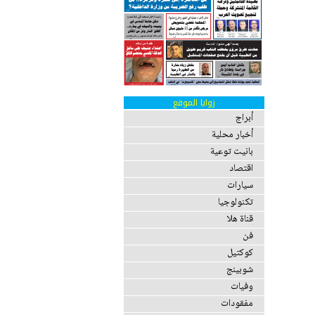
زوايا الموقع
أبراج
أخبار محلية
بانيت توعية
اقتصاد
سيارات
تكنولوجيا
قناة هلا
فن
كوكتيل
شوبينج
وفيات
مفقودات