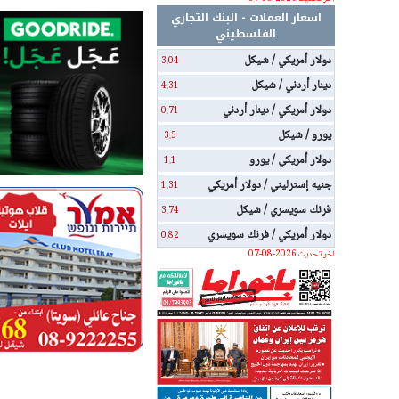
اسعار العملات - البنك التجاري
الفلسطيني
دولار أمريكي / شيكل
3.04
دينار أردني / شيكل
4.31
دولار أمريكي / دينار أردني
0.71
يورو / شيكل
3.5
دولار أمريكي / يورو
1.1
جنيه إسترليني / دولار أمريكي
1.31
فرنك سويسري / شيكل
3.74
دولار أمريكي / فرنك سويسري
0.82
اخر تحديث 2026-08-07