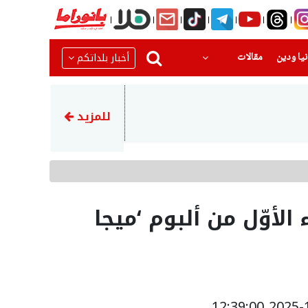
(current)
(current)
أخبار بلداتكم
يا ودين
مقالات
13:29
اتهام شخص من منطقة حيفا بانت
للمزيد
لأوّل من ألبوم ‘ميجا