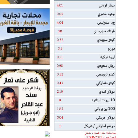
دينار اردني
4.01
جنيه مصري
0.05
ج. استرليني
4.04
فرنك سويسري
3.8
كيتر سويدي
0.32
يورو
3.5
ليرة تركية
0.11
ريال سعودي
0.98
كيتر نرويجي
0.32
كيتر دنماركي
0.47
دولار كندي
2.19
10 ليرات لبنانية
0
100 ين ياباني
1.87
دولار امريكي
3.04
درهم اماراتي / شيكل
1
ملاحظة: سعر العملة بالشيقل -
اخر تحديث 2026-08-07