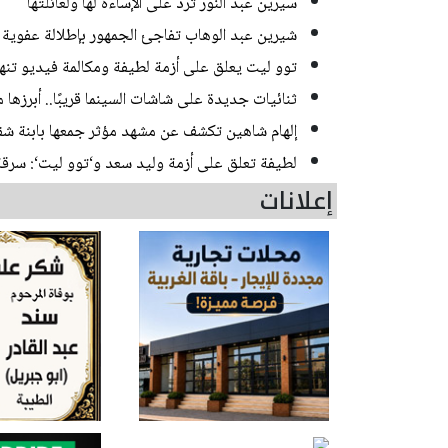
سيرين عبد النور ترد على الإساءة لها ولعائلتها
شيرين عبد الوهاب تفاجئ الجمهور بإطلالة عفوية
توو ليت يعلق على أزمة لطيفة ومكالمة فيديو تن
ثنائيات جديدة على شاشات السينما قريبًا.. أبرزها م
إلهام شاهين تكشف عن مشهد مؤثر جمعها بابنة شق
لطيفة تعلق على أزمة وليد سعد و‘توو ليت‘: سرقة
إعلانات