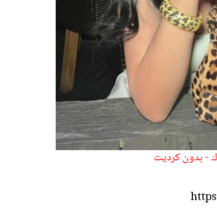
ك - بدون كرديت
https