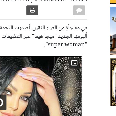
في مفاجأةٍ من العيار الثقيل، أصدرت النجمة ا
ألبومها الجديد "ميجا هيفا" عبر التطبيقات ا
"super woman"،