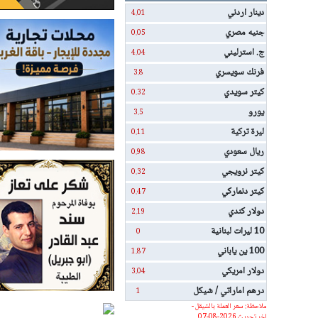
دينار اردني
4.01
جنيه مصري
0.05
ج. استرليني
4.04
فرنك سويسري
3.8
كيتر سويدي
0.32
يورو
3.5
ليرة تركية
0.11
ريال سعودي
0.98
كيتر نرويجي
0.32
كيتر دنماركي
0.47
دولار كندي
2.19
10 ليرات لبنانية
0
100 ين ياباني
1.87
دولار امريكي
3.04
درهم اماراتي / شيكل
1
ملاحظة: سعر العملة بالشيقل -
اخر تحديث 2026-08-07