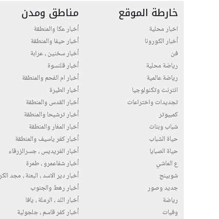
خارطة الموقع
مناطق ومدن
اخبار محلية
أخبار عكا والمنطقة
أخبار الكورونا
أخبار حيفا والمنطقة
فن
أخبار سخنين ، عرابة
رياضة محلية
أخبار قلنسوة
رياضة عالمية
أخبار ام الفحم والمنطقة
انترنت وتكنولوجيا
أخبار الطيرة
تجديدات واختراعات
أخبار القدس والمنطقة
كمبيوتر
أخبار ترشيحا والمنطقة
شباب وبنات
أخبار المغار والمنطقة
حياة الشباب
أخبار كفر ياسيف والمنطقة
حياة الصبايا
أخبار الفريديس ، جسرالزرقاء
ع الماشي
أخبار شفاعمرو ، طمرة
شوبينج
أخبار دير الاسد ، البعنة ، مجد الك
جديد وصور
أخبار رهط والجنوب
رياضة
أخبار اللد ، الرملة ، يافا
وفيات
أخبار كفر قاسم ، جلجولية