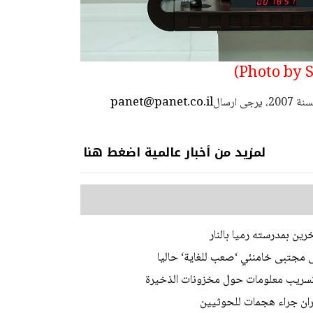
panet@panet.co.il
استعمال المضامين بموجب بند 27 أ لقانون الحقوق الأدبية لسنة 2007، يرجى ارسال
لمزيد من أخبار عالمية اضغط هنا
لى مجتبى خامنئي ‘صعب للغاية‘ حاليا
 تسريب معلومات حول مخزونات الذخيرة