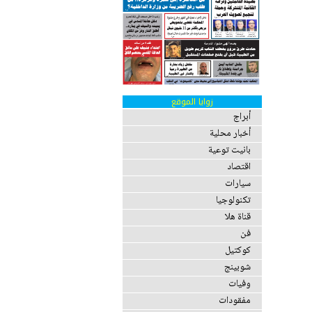
زوايا الموقع
أبراج
أخبار محلية
بانيت توعية
اقتصاد
سيارات
تكنولوجيا
قناة هلا
فن
كوكتيل
شوبينج
وفيات
مفقودات