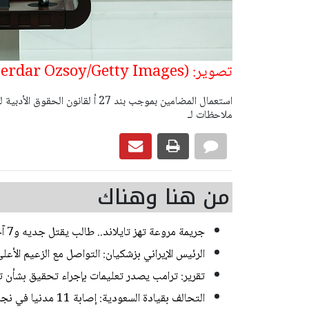
تصوير: (Photo by Serdar Ozsoy/Getty Images)
ملاحظات لـ
من هنا وهناك
جريمة مروعة تهز تايلاند.. طالب يقتل جديه و7 آخرين بمدرسته رميا بالنار
الرئيس الإيراني بزشكيان: التواصل مع الزعيم الأع
تقرير: ترامب يصدر تعليمات بإجراء تحقيق بشأن
التحالف بقيادة السعودية: إصابة 11 مدنيا في نجران جراء هجمات للحوثيين