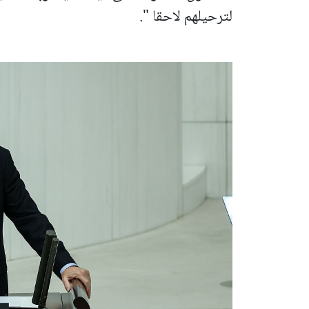
لترحيلهم لاحقا ".