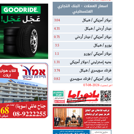
اسعار العملات - البنك التجاري
الفلسطيني
دولار أمريكي / شيكل
3.04
دينار أردني / شيكل
4.31
دولار أمريكي / دينار أردني
0.71
يورو / شيكل
3.5
دولار أمريكي / يورو
1.1
جنيه إسترليني / دولار أمريكي
1.31
فرنك سويسري / شيكل
3.74
دولار أمريكي / فرنك سويسري
0.82
اخر تحديث 2026-08-07