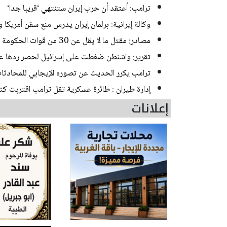
ترامب: أعتقد أن حرب إيران ستنتهي ‘قريبا جدا‘
وكالة إيرانية: برلمان إيران يدرس منع سفن أمريك
مصادر: مقتل ما لا يقل عن 30 من قوات الحكومة اليمنية في هجمات للحوثيين
تقرير: واشنطن ضغطت على إسرائيل لحصر ردها عل
ترامب يكرر الحديث عن تصوره الإيجابي للمحادثات
إدارة طيران : طائرة عسكرية تقل ترامب اقتربت كث
إعلانات