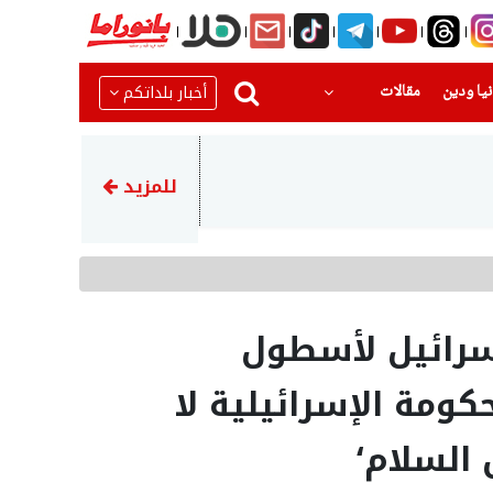
(current)
(current)
أخبار بلداتكم
يا ودين
مقالات
19:53
ميدالية ذهبية لجولان عرابي من
للمزيد
إسرائيل لأسطول
كومة الإسرائيلية لا
 السلام‘