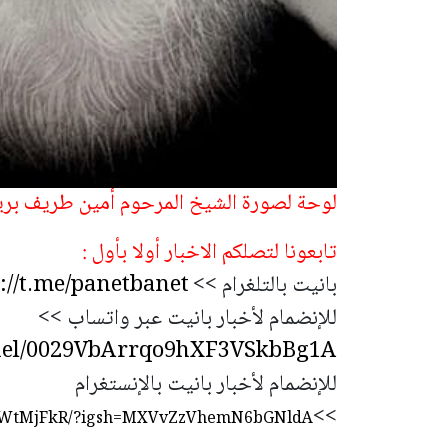
لوحة لصورة الشيخ المرحوم أمين طريف بريشة
تابعونا لتصلكم الاخبار أولا بأول :
بانيت بالتلغرام >>
://t.me/panetbanet
للإنضمام لأخبار بانيت عبر واتساب >>
nnel/0029VbArrqo9hXF3VSkbBg1A
للإنضمام لأخبار بانيت بالإنستغرام
>>
8QWtMjFkR/?igsh=MXVvZzVhemN6bGNldA==