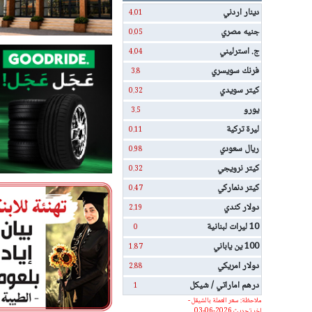
دينار اردني
4.01
جنيه مصري
0.05
ج. استرليني
4.04
فرنك سويسري
3.8
كيتر سويدي
0.32
يورو
3.5
ليرة تركية
0.11
ريال سعودي
0.98
كيتر نرويجي
0.32
كيتر دنماركي
0.47
دولار كندي
2.19
10 ليرات لبنانية
0
100 ين ياباني
1.87
دولار امريكي
2.88
درهم اماراتي / شيكل
1
ملاحظة: سعر العملة بالشيقل -
اخر تحديث 2026-06-03