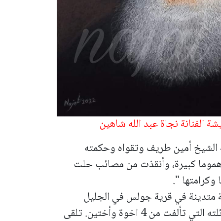
 الفنانة نجاة عبد الله شاهين
 الشيخ أمين طريف وتقواه وحكمته
هموما كبيرة، وأنقذت من مصائب حلت
وكرامتها ".
 امين طريف في سنة 1898 لعائلة متدينة في قرية جولس في الجليل
الغربي. الشيخ أمين كان اصغر الاولاد في عائلته التي تألفت من 4 اخوة وأختين. تلقى