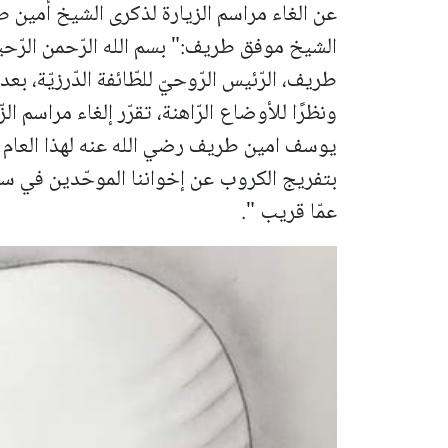
عن الغاء مراسم الزيارة لذكرى الشيخ أمين 
الشيخ موفق طريف:" بسم الله الرّحمن الرّحي
طريف، الرّئيس الرّوحيّ للطّائفة الدّرزيّة، ب
ونظرًا للأوضاع الرّاهنة، تقرّر إلغاء مراسم ا
يوسف امين طريف رضي الله عنه لهذا العام (2025)
بتفريج الكروب عن إخواننا الموحّدين في سور
عمّا قريب ".