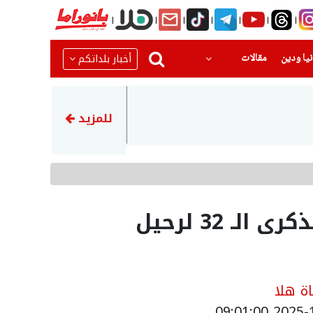
(current)
(current)
أخبار بلداتكم
يا ودين
مقالات
23:45
إيران تهدد بمهاجمة دول الخلي
للمزيد
الطائفة الدرزية تحيي الذكرى الـ 32 لرحيل
ة هلا