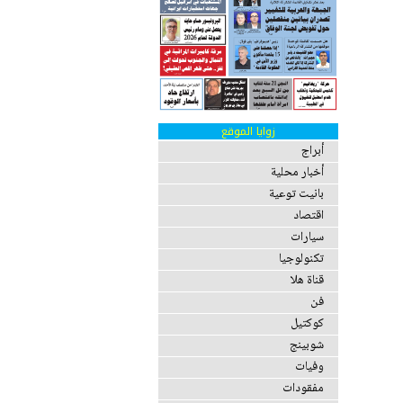
زوايا الموقع
أبراج
أخبار محلية
بانيت توعية
اقتصاد
سيارات
تكنولوجيا
قناة هلا
فن
كوكتيل
شوبينج
وفيات
مفقودات