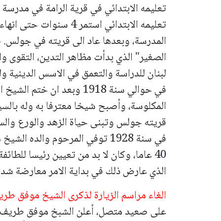
تعليمه الابتدائي في قرية الرامة في مدرسة 
تعليمه الابتدائي استمر 4
الصغير" الذي بدأت مظاهر التدين، التقوى وا
لبنان للدراسة والتعمق في الاسس الدينية و
في حوالي سنة 1918 وبعد ان خ
المكلوسة، وأصبح شيخا معترفا به وله بالسيا
قريته جولس وتبنى حياة الزهد والورع والس
في سنة 1928 توفي المرحوم والده 
40 عاما، وكان لا بد من تعيين رئيسا للطائف
الذي عارض ذلك في بداية الامر معارضة شدي
الغاء مراسم الزيارة لذكرى الشيخ موفق طريف
على صعيد متصل، أعلن الشبخ موفق طريف، ال