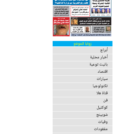
زوايا الموقع
أبراج
أخبار محلية
بانيت توعية
اقتصاد
سيارات
تكنولوجيا
قناة هلا
فن
كوكتيل
شوبينج
وفيات
مفقودات