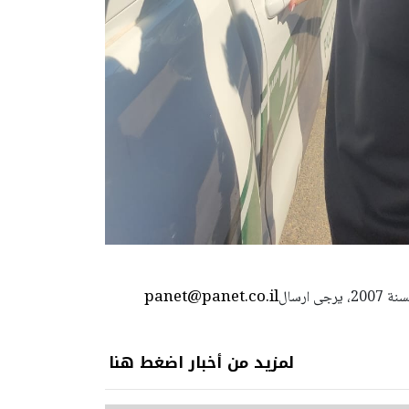
panet@panet.co.il
استعمال المضامين بموجب بند 27 أ لقانون الحقوق الأدبية لسنة 2007، يرجى ارسال
لمزيد من أخبار اضغط هنا