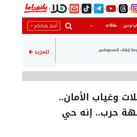
(current)
(current)
أخبار بلداتكم
يا ودين
مقالات
17:14
ميًا إرهاب المستوطنين
مسؤول: اتفاق الدفاع بين تركي
للمزيد
ت وغياب الأمان..
هة حرب.. إنه حي