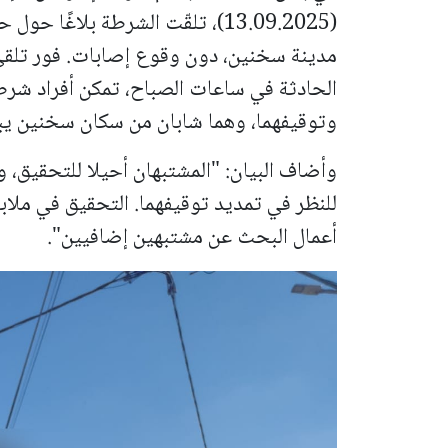
(13.09.2025)، تلقّت الشرطة بلاغً
مدينة سخنين، دون وقوع إصابات. فور تلقي 
الحادثة في ساعات الصباح، تمكن أفراد شرط
وتوقيفهما، وهما شابان من سكان سخنين يبلغان من العم
وأضاف البيان: "المشتبهان أحيلا للتحقيق، وم
للنظر في تمديد توقيفهما. التحقيق في ملابس
أعمال البحث عن مشتبهين إضافيين".