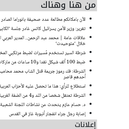
من هنا وهناك
الآن بامكانكم مطالعة عدد صحيفة بانوراما الصادر ا
تقرير: وزير الأمن يسرائيل كاتس غادر جلسة ‘الك
علاقات عامة | محمد عبد الرحمن.. المدير العربي
خلال ‘مئوحيدت‘
شرطة السير تستخدم مُسيرات لضبط مرتكبي المخا
ضبط 100 ألف شيكل نقدا و10 ساعات من ماركات فاخرة خلال مداهمات للشرطة في حيفا
أحدهم قاصر
استطلاع للرأي: هذا ما تحصل عليه الأحزاب العربي
الشرطة تعتقل شخصا من اللد و4 من الضفة الغربية بشبهة سرقة منازل في منطقة المركز
د. حسام عازم يتحدث عن نشاطات اللجنة الشعبية 
إصابة رجل جراء انفجار أنبوبة غاز في القدس
إعلانات