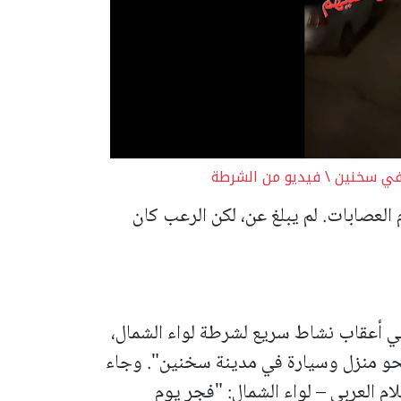
 في سخنين \ فيديو من الشرطة
العصابات. لم يبلغ عن، لكن الرعب كان
"في أعقاب نشاط سريع لشرطة لواء الشمال،
 نحو منزل وسيارة في مدينة سخنين". وجاء
م العربي – لواء الشمال: "فجر يوم