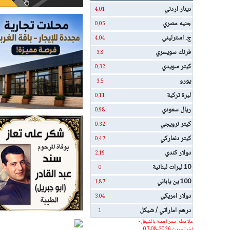
دينار اردني
4.01
جنيه مصري
0.05
ج. استرليني
4.04
فرنك سويسري
3.8
كيتر سويدي
0.32
يورو
3.5
ليرة تركية
0.11
ريال سعودي
0.98
كيتر نرويجي
0.32
كيتر دنماركي
0.47
دولار كندي
2.19
10 ليرات لبنانية
0
100 ين ياباني
1.87
دولار امريكي
3.04
درهم اماراتي / شيكل
1
ملاحظة: سعر العملة بالشيقل -
اخر تحديث 2026-08-07