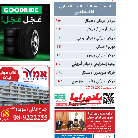
اسعار العملات - البنك التجاري
الفلسطيني
دولار أمريكي / شيكل
3.04
دينار أردني / شيكل
4.31
دولار أمريكي / دينار أردني
0.71
يورو / شيكل
3.5
دولار أمريكي / يورو
1.1
جنيه إسترليني / دولار أمريكي
1.31
فرنك سويسري / شيكل
3.74
دولار أمريكي / فرنك سويسري
0.82
اخر تحديث 2026-08-07