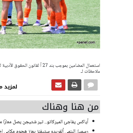
ملاحظات لـ
لمزيد من رياضة
من هنا وهناك
أياكس يفاجئ الميركاتو.. تير شتيجن يصل معارًا م
رسميا: البنمي ألفريدو ستيفنز يعزز هجوم مكابي إخ