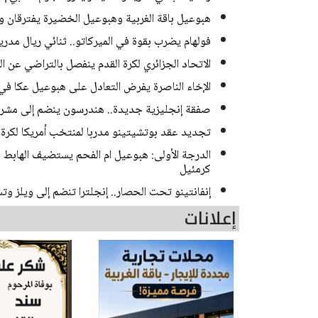
هبوعيل باقة الغربية وهبوعيل الخضيرة يفترقان وديا 
فولهام يضرب بقوة في الميركاتو.. ثنائي ريال مدر
الاتحاد الجزائري لكرة القدم ينفصل بالتراضي عن 
الإخاء الناصرة يفرض التعادل على هبوعيل عكا في 
صفقة إنجليزية جديدة.. هندرسون ينضم إلى مشر
تجديد عقد بوتشيتينو مدربا لمنتخب أمريكا لكرة الق
الدرجة الأولى: هبوعيل ام الفحم يستضيف الهاب
كرمئيل
إنفانتينو تحت الحصار.. إنجلترا تنضم إلى ويلز و
إعلانات