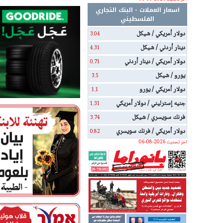
اسعار العملات - البنك التجاري
الفلسطيني
دولار أمريكي / شيكل
3.04
دينار أردني / شيكل
4.31
دولار أمريكي / دينار أردني
0.71
يورو / شيكل
3.5
دولار أمريكي / يورو
1.1
جنيه إسترليني / دولار أمريكي
1.31
فرنك سويسري / شيكل
3.74
دولار أمريكي / فرنك سويسري
0.82
اخر تحديث 2026-08-06