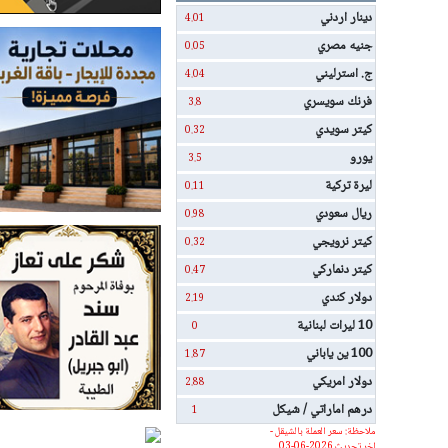
دينار اردني
4.01
جنيه مصري
0.05
ج. استرليني
4.04
فرنك سويسري
3.8
كيتر سويدي
0.32
يورو
3.5
ليرة تركية
0.11
ريال سعودي
0.98
كيتر نرويجي
0.32
كيتر دنماركي
0.47
دولار كندي
2.19
10 ليرات لبنانية
0
100 ين ياباني
1.87
دولار امريكي
2.88
درهم اماراتي / شيكل
1
ملاحظة: سعر العملة بالشيقل -
اخر تحديث 2026-06-03