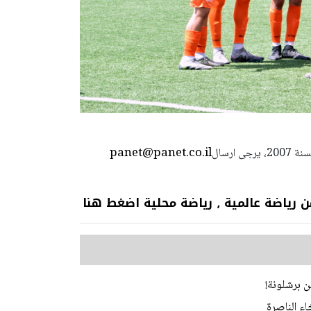
panet@panet.co.il
استعمال المضامين بموجب بند 27 أ لقانون الحقوق الأدبية لسنة 2007، يرجى ارسال
 عالمية ٫ رياضة محلية اضغط هنا
ن برشلونة!
اء الناصرة