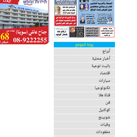
زوايا الموقع
أبراج
أخبار محلية
بانيت توعية
اقتصاد
سيارات
تكنولوجيا
قناة هلا
فن
كوكتيل
شوبينج
وفيات
مفقودات