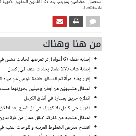
ملاحظات لـ
من هنا وهناك
إصابة طفلة (6 أعوام) إثر تعرضها لحادث دهس في رهط
إصابة شاب (27 عاما) بحادث عنف في إكسال
إقرار وفاة امرأة تم انتشالها فاقدة للوعي من مياه
اعتقال مشتبهيْن من ابطن وعبلين بحوزتهما مسدس
اندلاع حريق بسيارة في أنفاق الكرمل
تقرير: حي كامل بلا كهرباء في تل السبع بعد اطلاق 
اعتقال مشتبه من كفركنا ‘بنقل عمال من غزة بدون
افتتاح معرض الخطوط العربية واللوحات الفنية في 