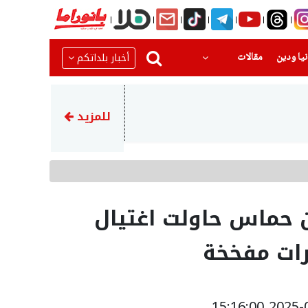
(current)
(current)
أخبار بلداتكم
يا ودين
مقالات
23:45
إيران تهدد بمهاجمة دول الخلي
للمزيد
من حماس حاولت اغتيال
رات مفخخة