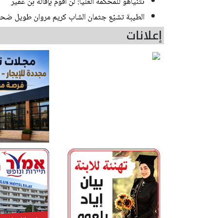
نتنياهو للمحكمة العليا: لن أقوم بإقالة بن غفير
الطيبة تشيّع جثمان الشاب كريم مروان طويل ضحي
إعلانات