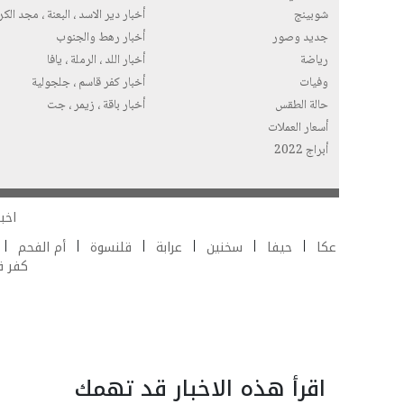
شوبينج
أخبار دير الاسد ، البعنة ، مجد الك
جديد وصور
أخبار رهط والجنوب
رياضة
أخبار اللد ، الرملة ، يافا
وفيات
أخبار كفر قاسم ، جلجولية
حالة الطقس
أخبار باقة ، زيمر ، جت
أسعار العملات
أبراج 2022
اخبا
عكا
حيفا
سخنين
عرابة
قلنسوة
أم الفحم
كفر 
اقرأ هذه الاخبار قد تهمك