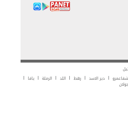
يل
فاعمرو
دير الاسد
رهط
اللد
الرملة
يافا
جولان