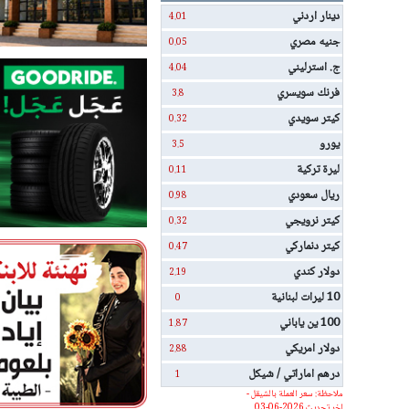
دينار اردني
4.01
جنيه مصري
0.05
ج. استرليني
4.04
فرنك سويسري
3.8
كيتر سويدي
0.32
يورو
3.5
ليرة تركية
0.11
ريال سعودي
0.98
كيتر نرويجي
0.32
كيتر دنماركي
0.47
دولار كندي
2.19
10 ليرات لبنانية
0
100 ين ياباني
1.87
دولار امريكي
2.88
درهم اماراتي / شيكل
1
ملاحظة: سعر العملة بالشيقل -
اخر تحديث 2026-06-03