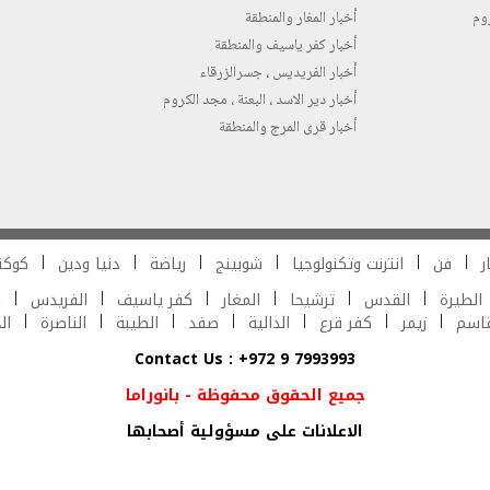
روم
أخبار المغار والمنطقة
أخبار كفر ياسيف والمنطقة
أخبار الفريديس ، جسرالزرقاء
أخبار دير الاسد ، البعنة ، مجد الكروم
أخبار قرى المرج والمنطقة
ر
فن
انترنت وتكنولوجيا
شوبينج
رياضة
دنيا ودين
كوكت
الطيرة
القدس
ترشيحا
المغار
كفر ياسيف
الفريدس
ش
قاسم
زيمر
كفر قرع
الدالية
صفد
الطيبة
الناصرة
ال
Contact Us : +972 9 7993993
جميع الحقوق محفوظة - بانوراما
الاعلانات على مسؤولية أصحابها