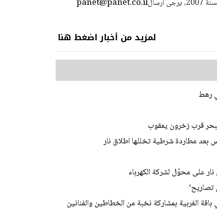
panet@panet.co.il
استعمال المضامين بموجب بند 27 أ لقانون الحقوق الأدبية لسنة 2007، يرجى ارسال
لمزيد من أخبار اضغط هنا
 البحر قرب زخرون يعقوب
 بعد مطاردة شرطية تخللها اطلاق نار
نار على محوّل لشركة الكهرباء
 تصاريح‘
باقة الغربية بمشاركة نخبة من الخطاطين والفنانين