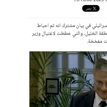
إسرائيلي في بيان مشترك انه تم احباط
قة الخليل، والتي خططت لاغتيال وزير
ات مفخخة.