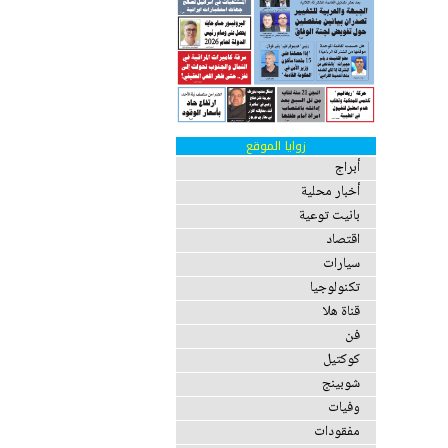
زوايا الموقع
أبراج
أخبار محلية
بانيت توعية
اقتصاد
سيارات
تكنولوجيا
قناة هلا
فن
كوكتيل
شوبينج
وفيات
مفقودات