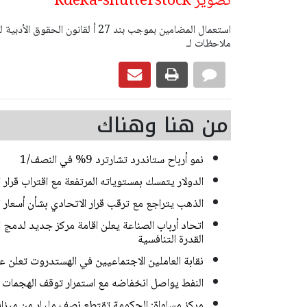
تصوير Rdeka-shutterstock
ملاحظات لـ
من هنا وهناك
نمو أرباح ستاندرد تشارترد 9% في النصف/1
الدولار يتمسك بمستوياته المرتفعة مع اقتراب قرار 
الذهب يتراجع مع ترقب قرار الاتحادي بشأن أسعار ا
اتحاد أرباب الصناعة يعلن اقامة مركز جديد لدمج ا
القدرة التنافسية
نقابة العاملين الاجتماعيين في الهستدروت تعلن 
النفط يواصل انخفاضه مع استمرار توقف الهجمات بي
مركز مساواة: الحكومة تقتطع نصف مليار من ميزا