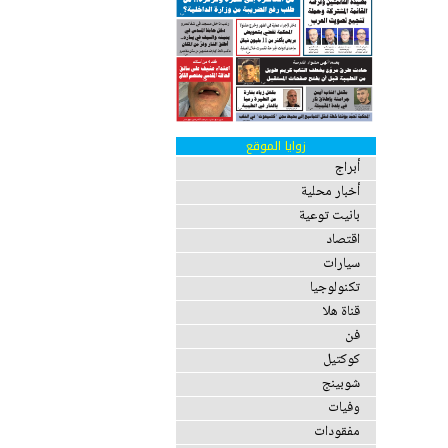
زوايا الموقع
أبراج
أخبار محلية
بانيت توعية
اقتصاد
سيارات
تكنولوجيا
قناة هلا
فن
كوكتيل
شوبينج
وفيات
مفقودات