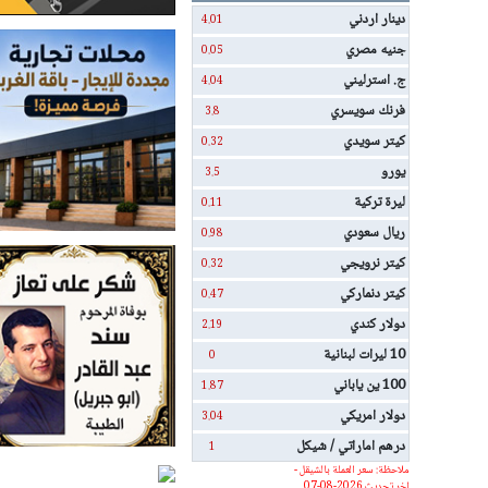
دينار اردني
4.01
جنيه مصري
0.05
ج. استرليني
4.04
فرنك سويسري
3.8
كيتر سويدي
0.32
يورو
3.5
ليرة تركية
0.11
ريال سعودي
0.98
كيتر نرويجي
0.32
كيتر دنماركي
0.47
دولار كندي
2.19
10 ليرات لبنانية
0
100 ين ياباني
1.87
دولار امريكي
3.04
درهم اماراتي / شيكل
1
ملاحظة: سعر العملة بالشيقل -
اخر تحديث 2026-08-07