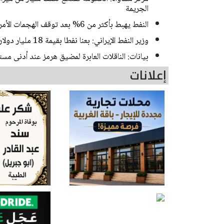
الجريمة
النفط يهبط بأكثر من 6% بعد توقف الهجمات الأمريكية الإيرانية
وزير النفط الإيراني: بعنا نفطا بقيمة 18 مليار دولار خلال الحرب ووقف إطلاق النار
بيانات: الناقلات العابرة لمضيق هرمز عند أدنى م
إعلانات