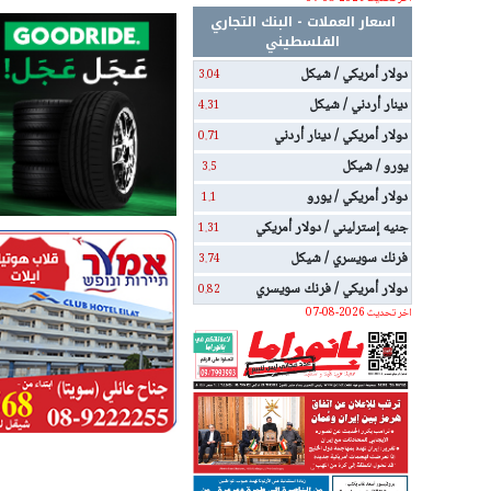
اسعار العملات - البنك التجاري
الفلسطيني
دولار أمريكي / شيكل
3.04
دينار أردني / شيكل
4.31
دولار أمريكي / دينار أردني
0.71
يورو / شيكل
3.5
دولار أمريكي / يورو
1.1
جنيه إسترليني / دولار أمريكي
1.31
فرنك سويسري / شيكل
3.74
دولار أمريكي / فرنك سويسري
0.82
اخر تحديث 2026-08-07