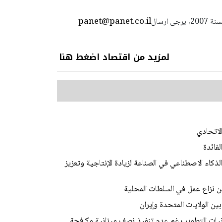
panet@panet.co.il
استعمال المضامين بموجب بند 27 أ لقانون الحقوق الأدبية لسنة 2007، يرجى ارسال
لمزيد من اقتصاد اضغط هنا
الاتحادي
لفائدة
لذكاء الاصطناعي في الصناعة لزيادة الإنتاجية وتعزيز
عن نزاع عمل في السلطات المحلية
ن الولايات المتحدة وإيران
نيات التطوير رغم عدم تنفيذ نصف ميزانية مكافحة