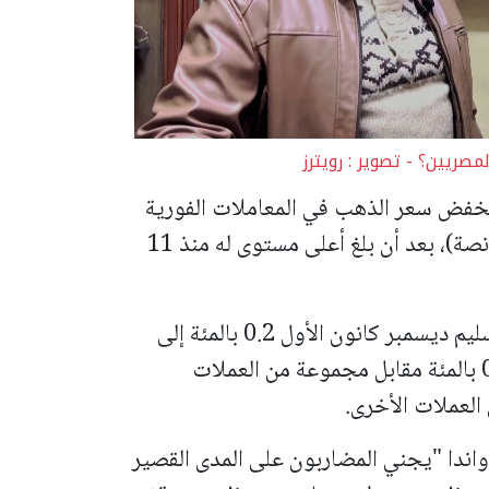
ريين؟ - تصوير : رويترز
ت جرينتش، انخفض سعر الذهب في المعاملات الفورية
0.5 بالمئة إلى 3376.99 دولار للأوقية (الأونصة)، بعد أن بلغ أعلى مستوى له منذ 11
وتراجعت العقود الأمريكية الآجلة للذهب تسليم ديسمبر كانون الأول 0.2 بالمئة إلى
وارتفع مؤشر الدولار بنحو 0.3 بالمئة مقابل مجموعة من العملات
العملات الأخرى.
اندا "يجني المضاربون على المدى القصير