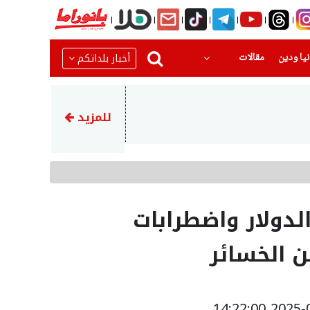
(current)
(current)
أخبار بلداتكم
يا ودين
مقالات
21:17
ضحية الحادث المروع قرب حورة
للمزيد
دولار واضطرابات
ن الخسائر