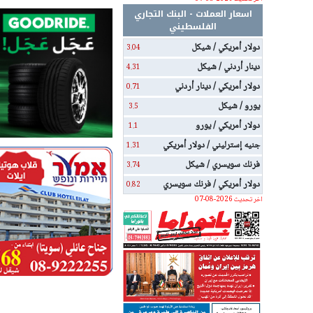
اسعار العملات - البنك التجاري
الفلسطيني
دولار أمريكي / شيكل
3.04
دينار أردني / شيكل
4.31
دولار أمريكي / دينار أردني
0.71
يورو / شيكل
3.5
دولار أمريكي / يورو
1.1
جنيه إسترليني / دولار أمريكي
1.31
فرنك سويسري / شيكل
3.74
دولار أمريكي / فرنك سويسري
0.82
اخر تحديث 2026-08-07