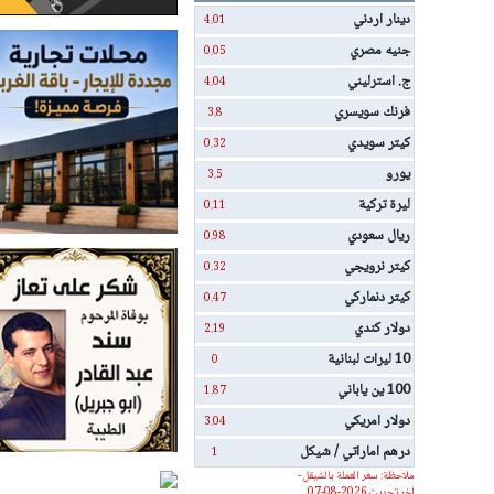
دينار اردني
4.01
جنيه مصري
0.05
ج. استرليني
4.04
فرنك سويسري
3.8
كيتر سويدي
0.32
يورو
3.5
ليرة تركية
0.11
ريال سعودي
0.98
كيتر نرويجي
0.32
كيتر دنماركي
0.47
دولار كندي
2.19
10 ليرات لبنانية
0
100 ين ياباني
1.87
دولار امريكي
3.04
درهم اماراتي / شيكل
1
ملاحظة: سعر العملة بالشيقل -
اخر تحديث 2026-08-07