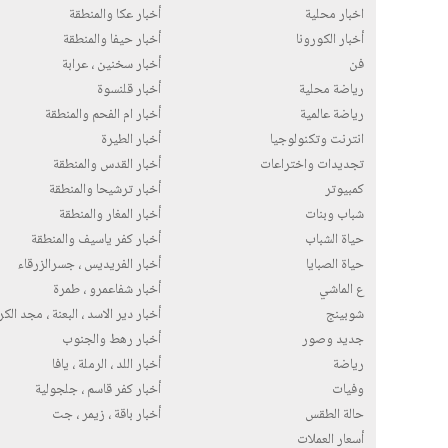
اخبار محلية
أخبار عكا والمنطقة
أخبار الكورونا
أخبار حيفا والمنطقة
فن
أخبار سخنين ، عرابة
رياضة محلية
أخبار قلنسوة
رياضة عالمية
أخبار ام الفحم والمنطقة
انترنت وتكنولوجيا
أخبار الطيرة
تجديدات واختراعات
أخبار القدس والمنطقة
كمبيوتر
أخبار ترشيحا والمنطقة
شباب وبنات
أخبار المغار والمنطقة
حياة الشباب
أخبار كفر ياسيف والمنطقة
حياة الصبايا
أخبار الفريديس ، جسرالزرقاء
ع الماشي
أخبار شفاعمرو ، طمرة
شوبينج
أخبار دير الاسد ، البعنة ، مجد الك
جديد وصور
أخبار رهط والجنوب
رياضة
أخبار اللد ، الرملة ، يافا
وفيات
أخبار كفر قاسم ، جلجولية
حالة الطقس
أخبار باقة ، زيمر ، جت
أسعار العملات