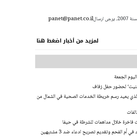
panet@panet.co.il
استعمال المضامين بموجب بند 27 أ لقانون الحقوق الأدبية لسنة 2007، يرجى ارسال
لمزيد من أخبار اضغط هنا
ليوم الجمعة
ابينيت‘ لحضور حفل زفاف
 الذي يعيد رسم خريطة الخدمات الصحية في الشمال من
لفات
الشرطة: فك رموز جريمة قتل الشاب محمد محاميد في أم الفحم وتقديم تصريح ادعاء ضد 3 مشتبهين