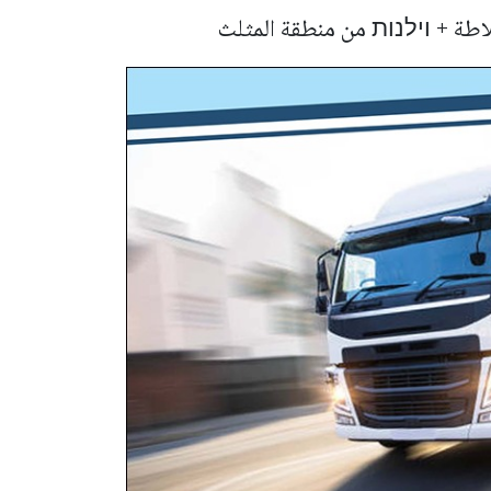
اطة + וילנות من منطقة المثلث