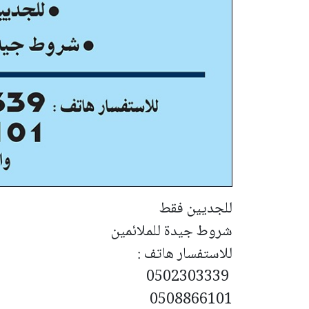
للجديين فقط
شروط جيدة للملائمين
للاستفسار هاتف :
0502303339
0508866101