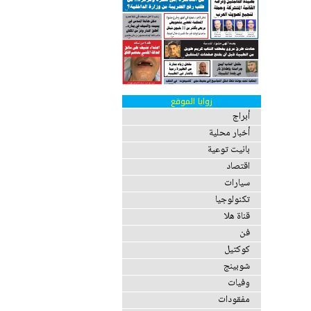
زوايا الموقع
أبراج
أخبار محلية
بانيت توعية
اقتصاد
سيارات
تكنولوجيا
قناة هلا
فن
كوكتيل
شوبينج
وفيات
مفقودات