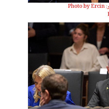
الرئيس التركي رجب طيب أردوغان - تصوير: Photo by Ercin