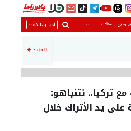
(current)
(current)
أخبار بلداتكم
يا ودين
مقالات
17:14
وفد طبي من جمعية أطباء لحقوق 
للمزيد
 تركيا.. نتنياهو:
 على يد الأتراك خلال