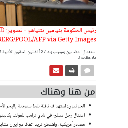
رئيس ا
RG/POOL/AFP via Getty Images
ملاحظات لـ
من هنا وهناك
الحوثيون: استهداف ناقلة نفط سعودية بالبحر الأح
اعتقال رجل مسلح في نادي ترامب للغولف بكاليفور
مصادر أمريكية: واشنطن تريد اتفاقا مع ايران مشابه