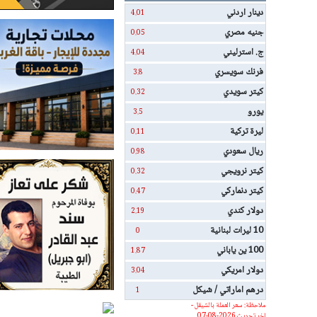
دينار اردني
4.01
جنيه مصري
0.05
ج. استرليني
4.04
فرنك سويسري
3.8
كيتر سويدي
0.32
يورو
3.5
ليرة تركية
0.11
ريال سعودي
0.98
كيتر نرويجي
0.32
كيتر دنماركي
0.47
دولار كندي
2.19
10 ليرات لبنانية
0
100 ين ياباني
1.87
دولار امريكي
3.04
درهم اماراتي / شيكل
1
ملاحظة: سعر العملة بالشيقل -
اخر تحديث 2026-08-07