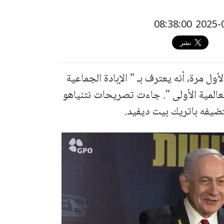
ول مرة، أنه يعترف بـ " الإبادة الجماعية
 1915 خلال الحرب العالمية الأولى ". جاءت تصريحات نتنياهو