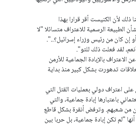
نا ذلك لأن الكنيست أقر قرارا بهذا
ن الطبيعة الرسمية للاعتراف متسائلا "لا
و إن كان من رئيس وزراء إسرائيل؟..".
نعم، لقد فعلت ذلك للتو".
الاعتراف بالإبادة الجماعية للأرمن
لعلاقات تدهورت بشكل كبير منذ بداية
على اعتراف دولي بعمليات القتل التي
 و1917 في العهد العثماني باعتبارها إبادة جماعية، والتي
ها أسفرت عن مقتل نحو 1.5 مليون من شعبهم. وترفض أنقرة بشكل قاطع
 لأحداث عام 1915، وتؤكد أنها "لم تكن إبادة جماعية، بل حربا بين