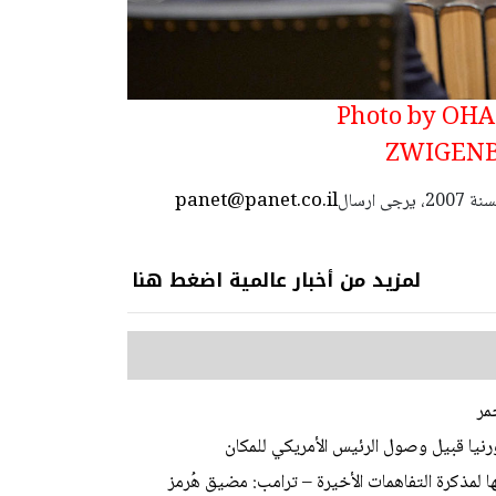
لحكومة بنيامين نتنياهو - تصوير: Photo by OHAD
ZWIGENBE
panet@panet.co.il
استعمال المضامين بموجب بند 27 أ لقانون الحقوق الأدبية لسنة 2007، يرجى ارسال
لمزيد من أخبار عالمية اضغط هنا
مر
نيا قبيل وصول الرئيس الأمريكي للمكان
ا لمذكرة التفاهمات الأخيرة – ترامب: مضيق هُرمز