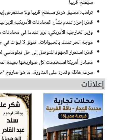
سيُفتح قريبا
ترامب: مضيق هرمز سيفتح قريبا وإلا ستتعرض إير
قطر: إحراز تقدم بشأن المحادثات الأمريكية الإيرانية
وزير الخارجية الأمريكي: نرى تقدما في محادثات 
موجة الحر تفتك بالحيوانات.. نفوق 3 لبؤات في حديقة حيوان بطوكيو
قطر: استمرار الجهود للتوصل إلى حل دبلوماسي لصر
مصادر: أمريكا استخدمت كل صواريخها بعيدة المدى
سرعة هائلة وقدرة على المناورة.. ما هو صاروخ ‘حا
إعلانات