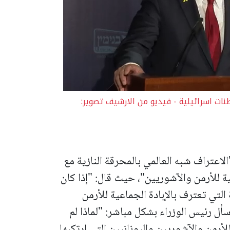
ات اسرائيلية - فيديو من الارشيف تصوير:
الاعتراف شبه العالمي بالمحرقة النازية مع
عية للأرمن والآشوريين"، حيث قال: "إذا كان
التي تعترف بالإبادة الجماعية للأرمن
أل رئيس الوزراء بشكل مباشر: "لماذا لم
لأرمن والآشوريين واليونانيين التي ارتكبها