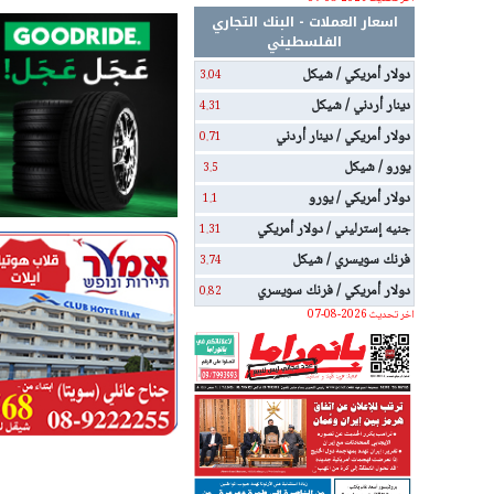
اسعار العملات - البنك التجاري
الفلسطيني
دولار أمريكي / شيكل
3.04
دينار أردني / شيكل
4.31
دولار أمريكي / دينار أردني
0.71
يورو / شيكل
3.5
دولار أمريكي / يورو
1.1
جنيه إسترليني / دولار أمريكي
1.31
فرنك سويسري / شيكل
3.74
دولار أمريكي / فرنك سويسري
0.82
اخر تحديث 2026-08-07