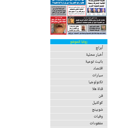
زوايا الموقع
أبراج
أخبار محلية
بانيت توعية
اقتصاد
سيارات
تكنولوجيا
قناة هلا
فن
كوكتيل
شوبينج
وفيات
مفقودات