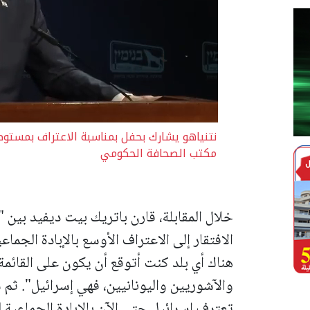
نتنياهو يشارك بحفل بمناسبة الاعتراف بمستوطن
مكتب الصحافة الحكومي
خلال المقابلة، قارن باتريك بيت ديفيد بين "
الافتقار إلى الاعتراف الأوسع بالإبادة الجما
هناك أي بلد كنت أتوقع أن يكون على القائمة 
والآشوريين واليونانيين، فهي إسرائيل".
ثم س
تعترف إسرائيل حتى الآن بالإبادة الجماعية ل