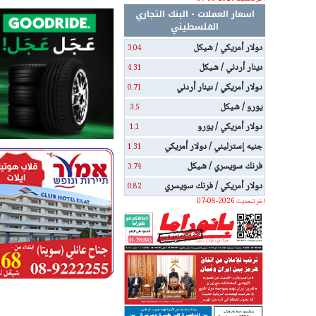
اسعار العملات - البنك التجاري
الفلسطيني
دولار أمريكي / شيكل
3.04
دينار أردني / شيكل
4.31
دولار أمريكي / دينار أردني
0.71
يورو / شيكل
3.5
دولار أمريكي / يورو
1.1
جنيه إسترليني / دولار أمريكي
1.31
فرنك سويسري / شيكل
3.74
دولار أمريكي / فرنك سويسري
0.82
اخر تحديث 2026-08-07