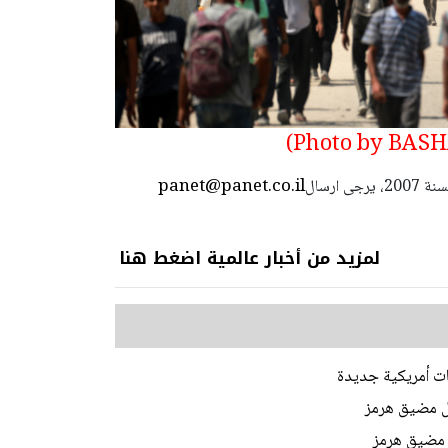
panet@panet.co.il
استعمال المضامين بموجب بند 27 أ لقانون الحقوق الأدبية لسنة 2007، يرجى ارسال
لمزيد من أخبار عالمية اضغط هنا
ات أمريكية جديدة
ل مضيق هرمز
ر مضيق هرمز