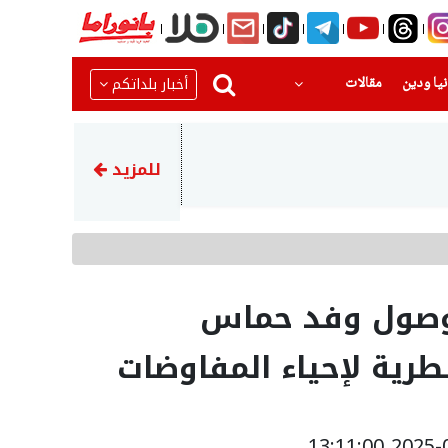
(current)
(current)
أخبار بلداتكم
يا ودين
مقالات
06:37
مصرع الفتى محمد القريناوي م
للمزيد
 وصول وفد حماس
رية لإحياء المفاوضات