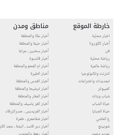
خارطة الموقع
مناطق ومدن
اخبار محلية
أخبار عكا والمنطقة
أخبار الكورونا
أخبار حيفا والمنطقة
فن
أخبار سخنين ، عرابة
رياضة محلية
أخبار قلنسوة
رياضة عالمية
أخبار ام الفحم والمنطقة
انترنت وتكنولوجيا
أخبار الطيرة
تجديدات واختراعات
أخبار القدس والمنطقة
كمبيوتر
أخبار ترشيحا والمنطقة
شباب وبنات
أخبار المغار والمنطقة
حياة الشباب
أخبار كفر ياسيف والمنطقة
حياة الصبايا
أخبار الفريديس ، جسرالزرقاء
ع الماشي
أخبار شفاعمرو ، طمرة
شوبينج
أخبار دير الاسد ، البعنة ، مجد الك
جديد وصور
أخبار رهط والجنوب