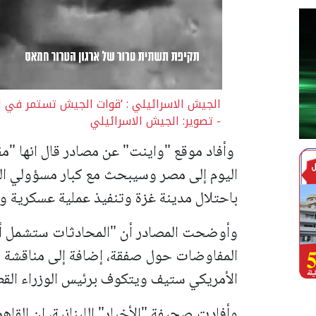
الجيش الاسرائيلي : ‘قوات الجيش تستمر في ا
- تصوير: الجيش الاسرائيلي
وأفاد موقع "واينت" عن مصادر قال انها "
اليوم إلى مصر وسيبحث مع كبار مسؤولي ال
باحتلال مدينة غزة وتنفيذ عملية عسكرية وا
وأوضحت المصادر أن "المحادثات ستشمل أي
المفاوضات حول صفقة، إضافة إلى مناقشة تد
الأمريكي ستيف ويتكوف برئيس الوزراء القط
وأفادت صحيفة "الأخبار" اللبنانية، ان القا