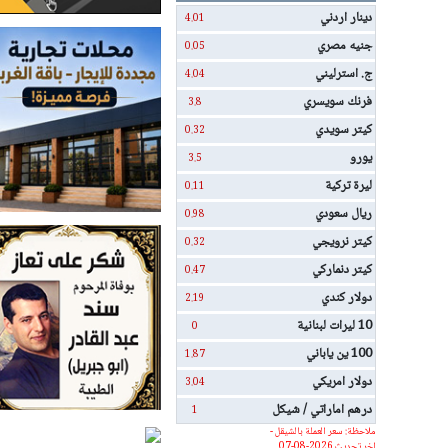
دينار اردني
4.01
جنيه مصري
0.05
ج. استرليني
4.04
فرنك سويسري
3.8
كيتر سويدي
0.32
يورو
3.5
ليرة تركية
0.11
ريال سعودي
0.98
كيتر نرويجي
0.32
كيتر دنماركي
0.47
دولار كندي
2.19
10 ليرات لبنانية
0
100 ين ياباني
1.87
دولار امريكي
3.04
درهم اماراتي / شيكل
1
ملاحظة: سعر العملة بالشيقل -
اخر تحديث 2026-08-07