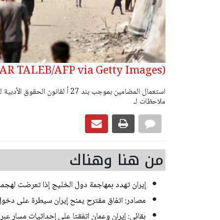
(Photo by BASHAR TALEB/AFP via Getty Images)
ملاحظات لـ
من هنا وهناك
إيران تهدد بمهاجمة دول الخليج إذا تعرضت لهجم
مصادر: اتفاق مقترح يمنح إيران سيطرة على دخو
بقائي: إيران وعمان اتفقتا على إحداثيات مسار عب