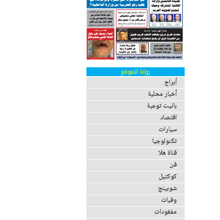
زوايا الموقع
أبراج
أخبار محلية
بانيت توعية
اقتصاد
سيارات
تكنولوجيا
قناة هلا
فن
كوكتيل
شوبينج
وفيات
مفقودات