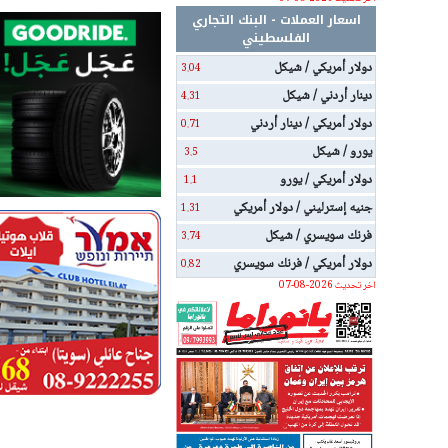
اسعار العملات - البنك التجاري
الفلسطيني
دولار أمريكي / شيكل
3.04
دينار أردني / شيكل
4.31
دولار أمريكي / دينار أردني
0.71
يورو / شيكل
3.5
دولار أمريكي / يورو
1.1
جنيه إسترليني / دولار أمريكي
1.31
فرنك سويسري / شيكل
3.74
دولار أمريكي / فرنك سويسري
0.82
اخر تحديث 2026-08-07