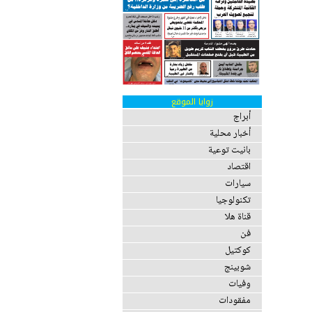
زوايا الموقع
أبراج
أخبار محلية
بانيت توعية
اقتصاد
سيارات
تكنولوجيا
قناة هلا
فن
كوكتيل
شوبينج
وفيات
مفقودات