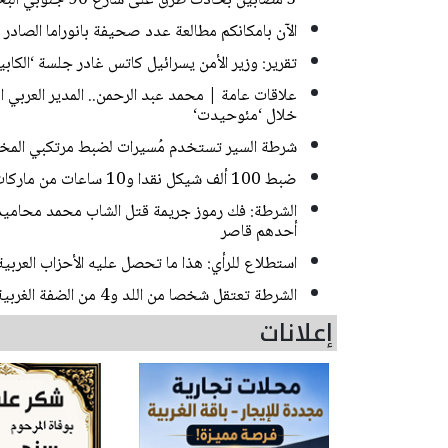
5 مصابين بحادث طرق على شارع 90 جنوبي البحر الميت
الآن بامكانكم مطالعة عدد صحيفة بانوراما الصادر ا
تقرير: وزير الأمن يسرائيل كاتس غادر جلسة ‘الك
علاقات عامة | محمد عبد الرحمن.. المدير العربي
خلال ‘مئوحيدت‘
شرطة السير تستخدم مُسيرات لضبط مرتكبي المخا
ضبط 100 ألف شيكل نقدا و10 ساعات من ماركات فاخرة خلال مداهمات للشرطة في حيفا
أحدهم قاصر
استطلاع للرأي: هذا ما تحصل عليه الأحزاب العربي
الشرطة تعتقل شخصا من اللد و4 من الضفة الغربية بشبهة سرقة منازل في منطقة المركز
إعلانات