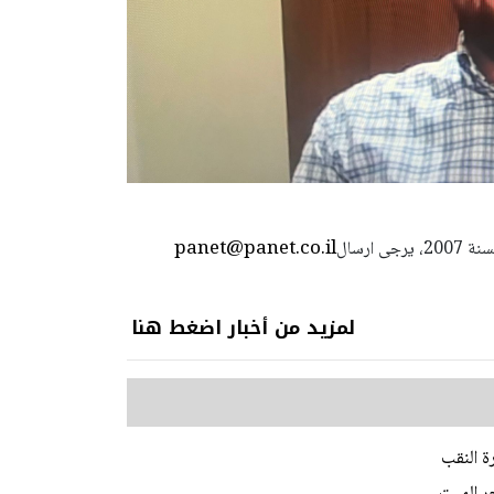
panet@panet.co.il
استعمال المضامين بموجب بند 27 أ لقانون الحقوق الأدبية لسنة 2007، يرجى ارسال
لمزيد من أخبار اضغط هنا