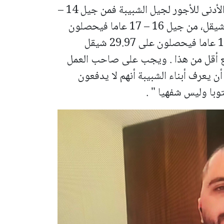
وتابع عزيز بسيوني بالقول : " بالنسبة للحد الأدنى للأجور لجيل الشبيبة فمن جيل 14 –
16 عاما فيأخذ الشبيبة على الساعة 25.28 شيقل، من جيل 16 – 17 عاما فيحصلون
على 27.9 شيقل للساعة ، ومن جيل 17 – 18 عاما فيحصلون على 29.97 شيقل
ع أقل من هذا . ويجب على صاحب العمل
ن يعرف أبناء الشبيبة أنهم لا يدفعون
با وليس شفهيا " .