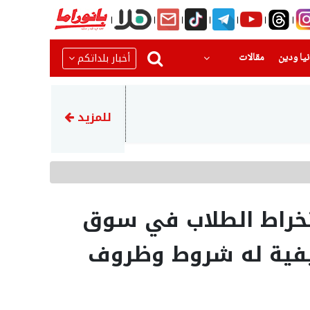
(current)
(current)
أخبار بلداتكم
يا ودين
مقالات
17:14
وفد طبي من جمعية أطباء لحقوق 
للمزيد
انخراط الطلاب في سوق
صيفية له شروط وظروف