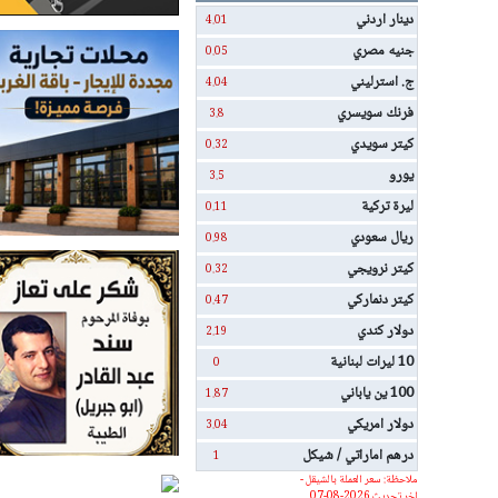
دينار اردني
4.01
جنيه مصري
0.05
ج. استرليني
4.04
فرنك سويسري
3.8
كيتر سويدي
0.32
يورو
3.5
ليرة تركية
0.11
ريال سعودي
0.98
كيتر نرويجي
0.32
كيتر دنماركي
0.47
دولار كندي
2.19
10 ليرات لبنانية
0
100 ين ياباني
1.87
دولار امريكي
3.04
درهم اماراتي / شيكل
1
ملاحظة: سعر العملة بالشيقل -
اخر تحديث 2026-08-07