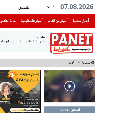
07.08.2026
°
(current)
(current)
(current)
أخبار محلية
أخبار من العالم
أخبار فلسطينية
حالة الطقس
23:44
فتى (17 عاما) بحالة حرجة اثر حادث طرق في عرعرة النقب
الرئيسية
أخبار
أسعار العملات