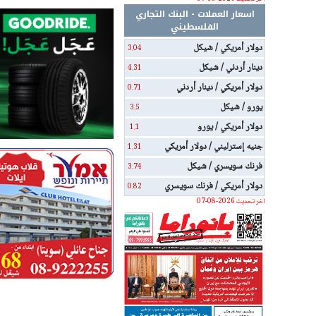
اسعار العملات - البنك التجاري
الفلسطيني
دولار أمريكي / شيكل
3.04
دينار أردني / شيكل
4.31
دولار أمريكي / دينار أردني
0.71
يورو / شيكل
3.5
دولار أمريكي / يورو
1.1
جنيه إسترليني / دولار أمريكي
1.31
فرنك سويسري / شيكل
3.74
دولار أمريكي / فرنك سويسري
0.82
اخر تحديث 2026-08-07