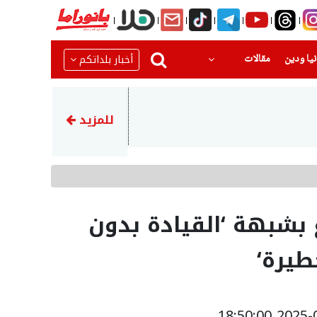
(current)
(current)
أخبار بلداتكم
يا ودين
مقالات
22:23
اتهام توني مهاجم الأهلي الس
للمزيد
بشبهة ‘القيادة بدون
طيرة‘