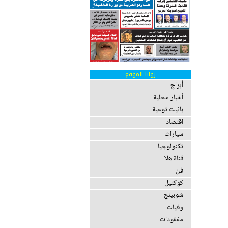
زوايا الموقع
أبراج
أخبار محلية
بانيت توعية
اقتصاد
سيارات
تكنولوجيا
قناة هلا
فن
كوكتيل
شوبينج
وفيات
مفقودات