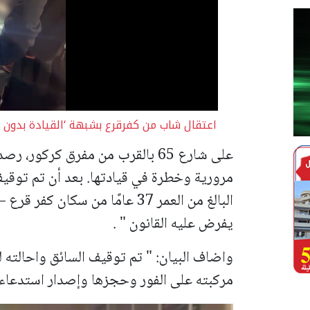
اعتقال شاب من كفرقرع بشبهة ‘القيادة بدون ر
على شارع 65 بالقرب من مفرق كركور
مرورية وخطرة في قيادتها.
بعد أن تم توقيف
البالغ من العمر 37 عامًا من سكا
يفرض عليه القانون " .
واضاف البيان: " تم توقيف السائق واحالته 
مركبته على الفور وحجزها وإصدار استدعاء ل