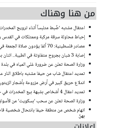
من هنا وهناك
اعتقال مشتبه ‘ضُبط متلبساً أثناء ترويج المخدر
إحباط محاولة سرقة مركبة وممتلكات في القدس و
مصادر فلسطينية: 70 ألفا يؤدون صلاة الجمعة في المسجد الأقصى
إصابة 3 شبان بجروح متفاوتة في الطيبة.. اثنان بحالة خطيرة
وزارة الصحة تعلن عن ضرورة غلي المياه في بلدة
تمديد اعتقال شاب من حيفا مشتبه باطلاق النار 
اندلاع حريق كبير في أرض مزروعة بأشجار الزيتون
تمديد اعقال 4 أشخاص بشبهة بيع المخدرات في حي ضاحية البريد بالقدس
وزارة الصحة تعلن عن سحب ‘بسكويت‘ من الأسواق
اتهام شخص من منطقة حيفا بانتحال شخصية قاصر
بهنّ
إعلانات