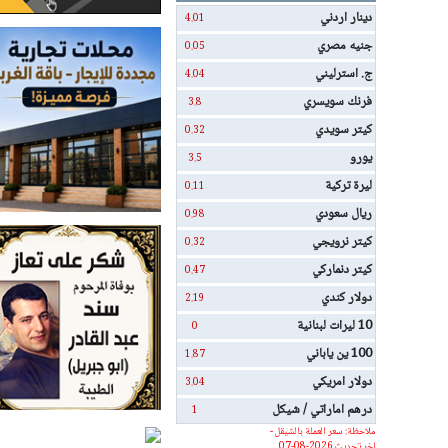
دينار اردني
4.01
جنيه مصري
0.05
ج. استرليني
4.04
فرنك سويسري
3.8
كيتر سويدي
0.32
يورو
3.5
ليرة تركية
0.11
ريال سعودي
0.98
كيتر نرويجي
0.32
كيتر دنماركي
0.47
دولار كندي
2.19
10 ليرات لبنانية
0
100 ين ياباني
1.87
دولار امريكي
3.04
درهم اماراتي / شيكل
1
ملاحظة: سعر العملة بالشيقل -
اخر تحديث 2026-08-07