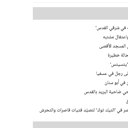
ات في شرقي القدس‘
اعتقال مشتبه
 ‘يتسيتس‘
على رجل في عسفيا
 في أبو سنان
 في ‘التيك توك‘ لتصيّد فتيات قاصرات والتحرش