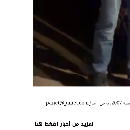
panet@panet.co.il
استعمال المضامين بموجب بند 27 أ لقانون الحقوق الأدبية لسنة 2007، يرجى ارسال
لمزيد من أخبار اضغط هنا