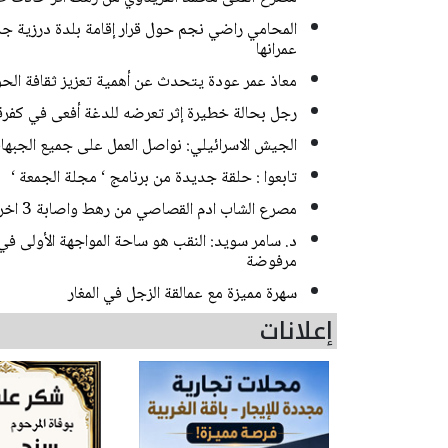
المحامي راضي نجم حول قرار إقامة بلدة درزية جديد
عمرانها
معاذ عمر عودة يتحدث عن أهمية تعزيز ثقافة الحوا
رجل بحالة خطيرة إثر تعرضه للدغة أفعى في كفر
الجيش الاسرائيلي: نواصل العمل على جميع الجبها
تابعوا : حلقة جديدة من برنامج ‘ مجلة الجمعة ‘
مصرع الشاب ادم القصاصي من رهط واصابة 3 اخرين بحادث طرق مروع قرب حورة
د. سامر سويد: النقب هو ساحة المواجهة الأولى في
مرفوضة
سهرة مميزة مع عمالقة الزجل في المغار
إعلانات