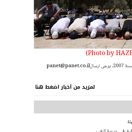
panet@panet.co.il
استعمال المضامين بموجب بند 27 أ لقانون الحقوق الأدبية لسنة 2007، يرجى ارسال
لمزيد من أخبار اضغط هنا
لة
رق في عرعرة النقب