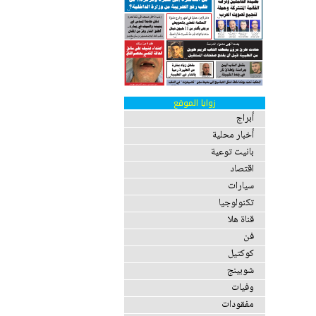
زوايا الموقع
أبراج
أخبار محلية
بانيت توعية
اقتصاد
سيارات
تكنولوجيا
قناة هلا
فن
كوكتيل
شوبينج
وفيات
مفقودات