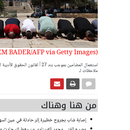
(Photo by HAZEM BADER/AFP via Getty Images)
ملاحظات لـ
من هنا وهناك
إصابة شاب بجروح خطيرة إثر حادثة في عين السه
مصرع الفتى محمد القريناوي من رهط اثر حادث ط