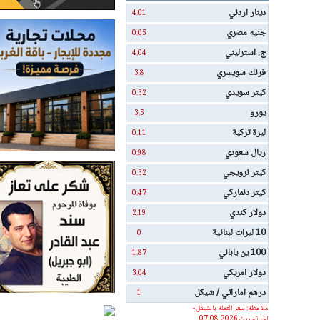
دينار اردني
4.01
جنيه مصري
0.05
ج. استرليني
4.04
فرنك سويسري
3.8
كيتر سويدي
0.32
يورو
3.5
ليرة تركية
0.11
ريال سعودي
0.98
كيتر نرويجي
0.32
كيتر دنماركي
0.47
دولار كندي
2.19
10 ليرات لبنانية
0
100 ين ياباني
1.87
دولار امريكي
3.04
درهم اماراتي / شيكل
1
ملاحظة: سعر العملة بالشيقل -
اخر تحديث 2026-08-07