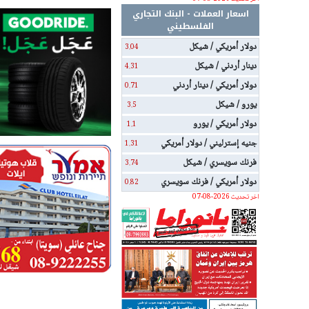
اسعار العملات - البنك التجاري
الفلسطيني
دولار أمريكي / شيكل
3.04
دينار أردني / شيكل
4.31
دولار أمريكي / دينار أردني
0.71
يورو / شيكل
3.5
دولار أمريكي / يورو
1.1
جنيه إسترليني / دولار أمريكي
1.31
فرنك سويسري / شيكل
3.74
دولار أمريكي / فرنك سويسري
0.82
اخر تحديث 2026-08-07