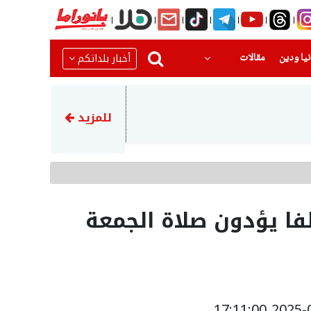
(current)
(current)
أخبار بلداتكم
يا ودين
مقالات
13:25
ازدحام كبير يغلق موقف حديقة 
للمزيد
قاف الاسلامية: ‎50 ألفا يؤدون صلاة الجمعة