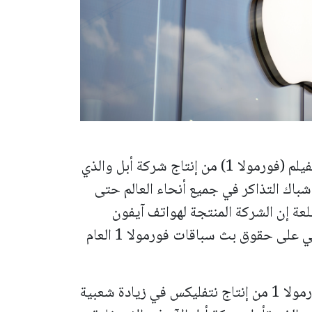
ويأتي هذا التقرير في أعقاب النجاح الكبير لفيلم (فورمولا 1) من إنتاج شركة أبل والذي
 إيرادات شباك التذاكر في جميع أنحاء العالم حتى
لعة إن الشركة المنتجة لهواتف آيفون
تنافس شبكة (ئي.إس.بي.إن) المملوكة لديزني على حقوق بث سباقات فورمولا 1 العام
وساعد مسلسل "درايف تو سرفايف" عن فورمولا 1 من إنتاج نتفليكس في زيادة شعبية