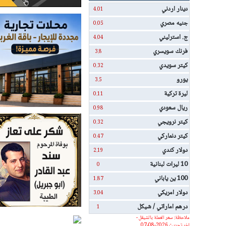
دينار اردني
4.01
جنيه مصري
0.05
ج. استرليني
4.04
فرنك سويسري
3.8
كيتر سويدي
0.32
يورو
3.5
ليرة تركية
0.11
ريال سعودي
0.98
كيتر نرويجي
0.32
كيتر دنماركي
0.47
دولار كندي
2.19
10 ليرات لبنانية
0
100 ين ياباني
1.87
دولار امريكي
3.04
درهم اماراتي / شيكل
1
ملاحظة: سعر العملة بالشيقل -
اخر تحديث 2026-08-07