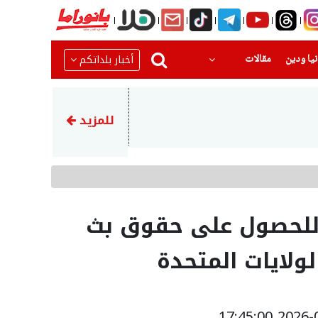
(current)
(current)
أخبار بلداتكم
يا ودين
مقالات
20:08
مصرع شاب واصابة 3 اخرين بحادث طرق مروع قرب حورة
للمزيد
 للحصول على حقوق بث