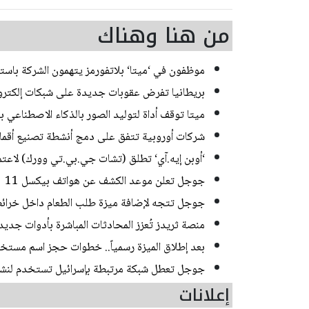
من هنا وهناك
موظفون في ‘ميتا‘ بلاتفورمز يتهمون الشركة باس
بريطانيا تفرض عقوبات جديدة على شبكات إلكترو
ميتا توقف أداة لتوليد الصور بالذكاء الاصطناعي بع
شركات أوروبية تتفق على دمج أنشطة تصنيع أقمار 
‘أوبن إيه.آي‘ تطلق (تشات جي.بي.تي وورك) لاعتماد 
جوجل تعلن موعد الكشف عن هواتف بيكسل 11
جوجل تتجه لإضافة ميزة طلب الطعام داخل خرائطها
منصة ثريدز تُعزز المحادثات المباشرة بأدوات جديدة
بعد إطلاق الميزة رسمياً.. خطوات حجز اسم مستخ
جوجل تعطل شبكة مرتبطة بإسرائيل تستخدم لنشر
إعلانات