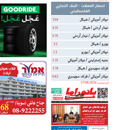
اسعار العملات - البنك التجاري
الفلسطيني
دولار أمريكي / شيكل
3.04
دينار أردني / شيكل
4.31
دولار أمريكي / دينار أردني
0.71
يورو / شيكل
3.5
دولار أمريكي / يورو
1.1
جنيه إسترليني / دولار أمريكي
1.31
فرنك سويسري / شيكل
3.74
دولار أمريكي / فرنك سويسري
0.82
اخر تحديث 2026-08-07