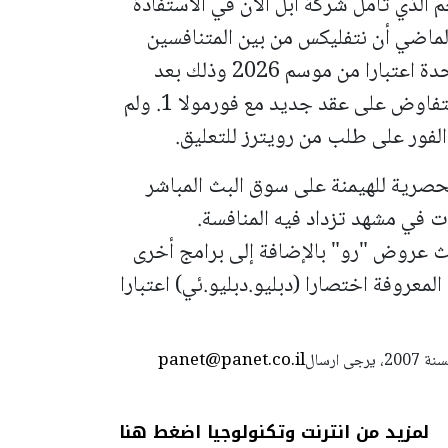
 الذي تأمل شركة أبل الآن في الاستفادة
لماضي أن نتفليكس من بين المتنافسين
على حقوق بث فورمولا 1 في الولايات المتحدة اعتبارا من موسم 2026 وذلك بعد
انتهاء فترة حصرية لشبكة (ئي.إس.بي.إن) للتفاوض على عقد جديد مع فورمولا 1. ولم
حصرية للهيمنة على سوق البث المباشر
ات في مشهد تزداد فيه المنافسة.
عروض "رو" بالإضافة إلى برامج أخرى
عروفة اختصارا (دبليو.دبليو.ئي) اعتبارا
panet@panet.co.il
استعمال المضامين بموجب بند 27 أ لقانون الحقوق الأدبية لسنة 2007، يرجى ارسال
لمزيد من انترنت وتكنولوجيا اضغط هنا