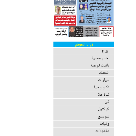
زوايا الموقع
أبراج
أخبار محلية
بانيت توعية
اقتصاد
سيارات
تكنولوجيا
قناة هلا
فن
كوكتيل
شوبينج
وفيات
مفقودات