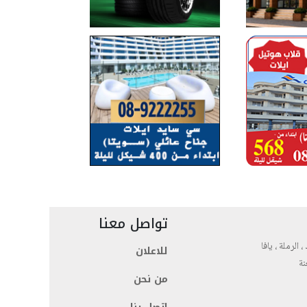
تواصل معنا
، الرملة ، يافا
للاعلان
نة
من نحن