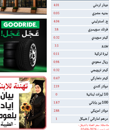
دينار اردني
4.01
جنيه مصري
0.05
ج. استرليني
4.04
فرنك سويسري
3.8
كيتر سويدي
0.32
يورو
3.5
ليرة تركية
0.11
ريال سعودي
0.98
كيتر نرويجي
0.32
كيتر دنماركي
0.47
دولار كندي
2.19
10 ليرات لبنانية
0
100 ين ياباني
1.87
دولار امريكي
2.88
درهم اماراتي / شيكل
1
ملاحظة: سعر العملة بالشيقل -
اخر تحديث 2026-06-03