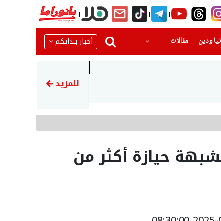
(current)
(current)
أخبار بلداتكم
يا ودين
مقالات
10:02
هدم منزل في كفر قاسم وسط ت
للمزيد
شبهة حيازة أكثر من