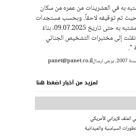
شتبه به في العشرينات من عمره من سكان
يث تم توقيفه لاحقاً.
وبحسب مستجدات
التحقيق ونتائجه، مدّدت المحكمة توقيف المشتبه به حتى تاريخ 09.07.2025، بناءً
نقلت إلى مختبرات التشخيص الجنائي
 ".
panet@panet.co.il
استعمال المضامين بموجب بند 27 أ لقانون الحقوق الأدبية لسنة 2007، يرجى ارسال
لمزيد من أخبار اضغط هنا
الملف الإيراني الأمريكي
تطورات السياسية والميدانية