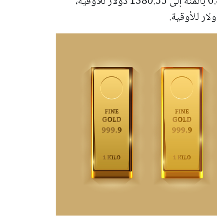
إلى 36.81 دولار للأوقية، وتراجع البلاتين 0.8 بالمئة إلى 1380.55 دولار للأوقية،