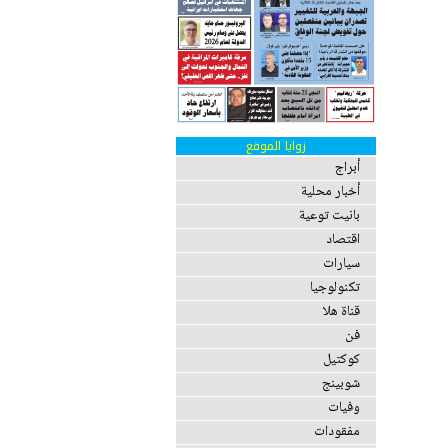
زوايا الموقع
أبراج
أخبار محلية
بانيت توعية
اقتصاد
سيارات
تكنولوجيا
قناة هلا
فن
كوكتيل
شوبينج
وفيات
مفقودات