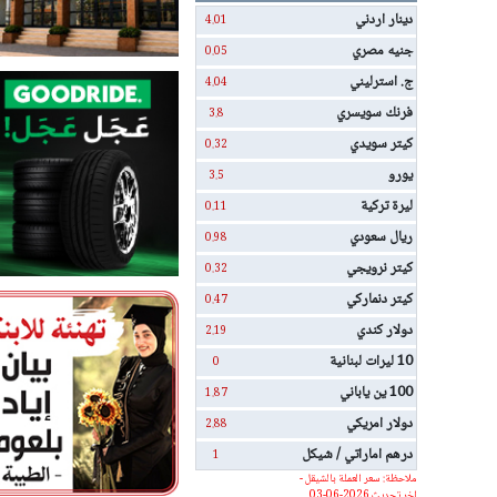
دينار اردني
4.01
جنيه مصري
0.05
ج. استرليني
4.04
فرنك سويسري
3.8
كيتر سويدي
0.32
يورو
3.5
ليرة تركية
0.11
ريال سعودي
0.98
كيتر نرويجي
0.32
كيتر دنماركي
0.47
دولار كندي
2.19
10 ليرات لبنانية
0
100 ين ياباني
1.87
دولار امريكي
2.88
درهم اماراتي / شيكل
1
ملاحظة: سعر العملة بالشيقل -
اخر تحديث 2026-06-03