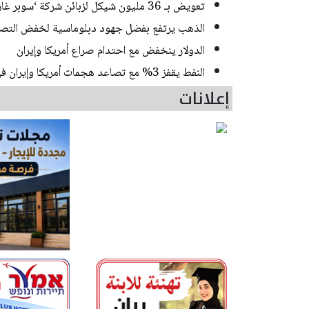
تعويض بـ 36 مليون شيكل لزبائن شركة ‘سوبر غار باور‘ بعد اكتشاف زبونة انها تدفع أكثر من جيرانها!
الذهب يرتفع بفضل جهود دبلوماسية لخفض التصعيد
الدولار ينخفض مع احتدام صراع أمريكا وإيران
النفط يقفز 3% مع تصاعد هجمات أمريكا وإيران في الشرق الأوسط
إعلانات