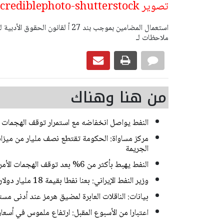
تصوير incrediblephoto-shutterstock
ملاحظات لـ
من هنا وهناك
النفط يواصل انخفاضه مع استمرار توقف الهجمات بي
مركز مساواة: الحكومة تقتطع نصف مليار من ميزا
الجريمة
النفط يهبط بأكثر من 6% بعد توقف الهجمات الأمريكية الإيرانية
وزير النفط الإيراني: بعنا نفطا بقيمة 18 مليار دولار خلال الحرب ووقف إطلاق النار
بيانات: الناقلات العابرة لمضيق هرمز عند أدنى م
اعتبارا من الأسبوع المقبل: ارتفاع ملموس في أسعار