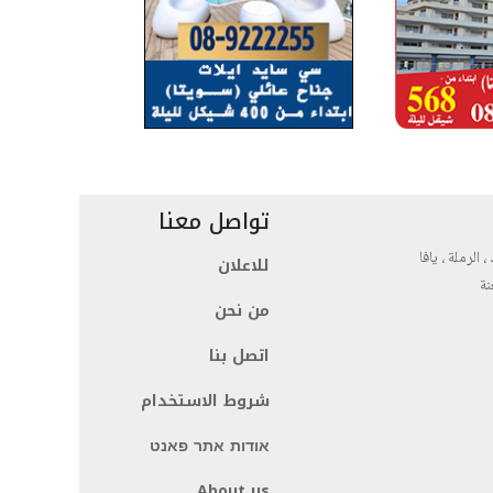
تواصل معنا
، الرملة ، يافا
للاعلان
نة
من نحن
اتصل بنا
شروط الاستخدام
אודות אתר פאנט
About us