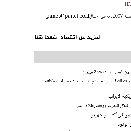
panet@panet.co.il
استعمال المضامين بموجب بند 27 أ لقانون الحقوق الأدبية لسنة 2007، يرجى ارسال
لمزيد من اقتصاد اضغط هنا
ن الولايات المتحدة وإيران
نيات التطوير رغم عدم تنفيذ نصف ميزانية مكافحة
ستوى في أكثر من شهرين
 الوقود