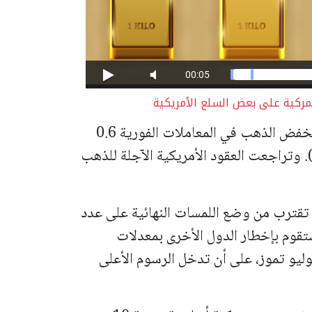
مركية على بعض السلع الأمريكية
وبحلول الساعة 02:32 بتوقيت جرينتش، انخفض الذهب في المعاملات الفورية 0.6
قية (الأونصة). وتراجعت العقود الأمريكية الآجلة للذهب
 تقترب من وضع اللمسات النهائية على عدد
وستقوم بإخطار الدول الأخرى بمعدلات
وليو تموز، على أن تدخل الرسوم الأعلى