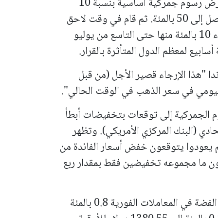
وكان ترامب قد أعلن في أبريل نيسان عن فرض رسوم جمركية أساسية بنسبة 10
بالمئة على معظم الدول، مع رسوم إضافية تصل إلى 50 بالمئة. ثم قام في وقت لاحق
بتأجيل تطبيق جميع تلك التعريفات باستثناء 10 بالمئة منها حتى التاسع من يوليو
سابيع لمعظم الدول المتأثرة بالقرار.
دا "هذا الإرجاء قصير الأجل (من قبل
ليومي في سعر الذهب في الوقت الحالي".
 الجمركية إلى توقعات بتخفيضات أبطأ
ادي (البنك المركزي الأمريكي). وتظهر
 لم يعودوا يتوقعون خفض أسعار الفائدة من
ون ما مجموعه تخفيضين فقط بمقدار ربع
وبالنسبة للمعادن النفيسة الأخرى، انخفضت الفضة في المعاملات الفورية 0.8 بالمئة