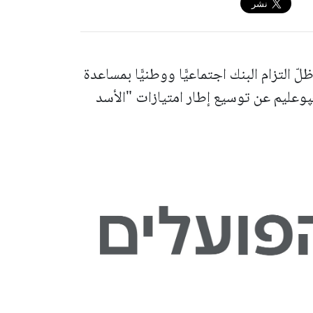
ّ التزام البنك اجتماعيًّا ووطنيًّا بمساعدة
هپوعليم عن توسيع إطار امتيازات "الأسد