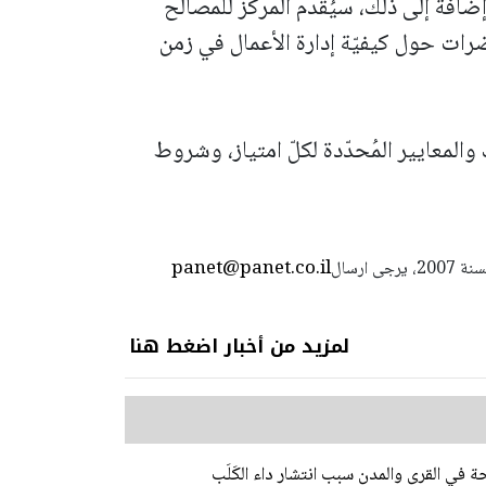
افةً إلى ذلك، سيُقدّم المركز للمصالح
ضرات حول كيفيّة إدارة الأعمال في زمن
المعايير المُحدّدة لكلّ امتياز، وشروط
panet@panet.co.il
استعمال المضامين بموجب بند 27 أ لقانون الحقوق الأدبية لسنة 2007، يرجى ارسال
لمزيد من أخبار اضغط هنا
في القرى والمدن سبب انتشار داء الكَلَب