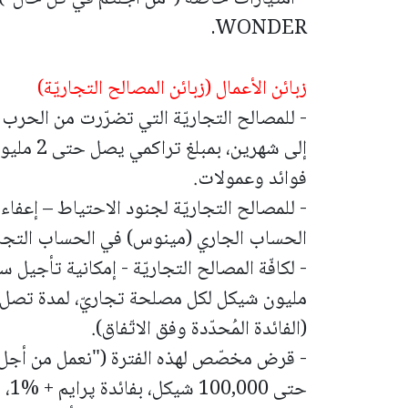
WONDER.
زبائن الأعمال (زبائن المصالح التجاريّة)
- للمصالح التجاريّة التي تضرّرت من الحرب 
إلى شهرين
فوائد وعمولات.
- للمصالح التجاريّة لجنود الاحتياط – إعفاء
الحساب الجاري (مينوس) في الحساب التجاريّ حتى مب
مليون شيكل لكل مصلحة تجاريّ، لمدة تصل إل
(الفائدة المُحدّدة وفق الاتّفاق).
- قرض مخصّص لهذه الفترة ("نعمل من أجل 