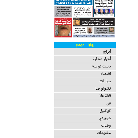
زوايا الموقع
أبراج
أخبار محلية
بانيت توعية
اقتصاد
سيارات
تكنولوجيا
قناة هلا
فن
كوكتيل
شوبينج
وفيات
مفقودات