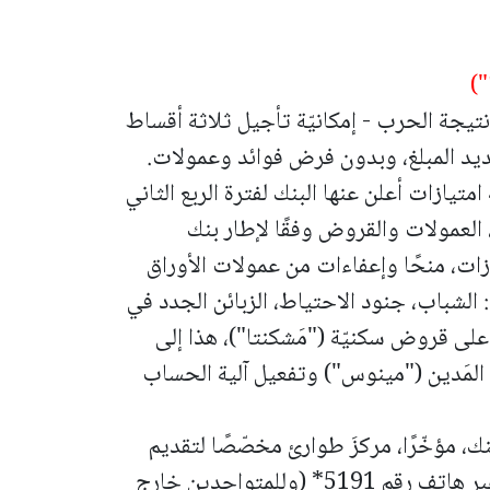
")
وا نتيجة الحرب - إمكانيّة تأجيل ثلاثة أقساط
يد المبلغ، وبدون فرض فوائد وعمولات.
متيازات أعلن عنها البنك لفترة الربع الثاني
جاري، العمولات والقروض وفقًا لإطار بنك
زات، منحًا وإعفاءات من عمولات الأوراق
: الشباب، جنود الاحتياط، الزبائن الجدد في
 على قروض سكنيّة ("مَشكنتا")، هذا إلى
 المَدين ("مينوس") وتفعيل آلية الحساب
ك، مؤخّرًا، مركزَ طوارئ مخصّصًا لتقديم
استجابة فوريّة لزبائنه في جميع المواضيع عبر هاتف رقم 5191* (وللمتواجدين خارج