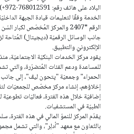
ال
الخدمة وفقًا لتعليمات قيادة الجبهة الداخليّة
جانب الوسائل الرقميّة (ديجيتال) المُتاحة لزب
الإلكترونيّ والتطبيق.
يقود مركز الخدمات البنكيّة الاجتماعيّة، م
للمساعدة ودعم الفئات المُتضرّرة، والتي تشم
الحمراء" وجمعيّة "پتحون ليڤ"، إلى جانب إ
إخلاؤهم، إنشاء مركز مخصّص للجمعيّات لتقدي
إضافيّة خلال هذه الفترة، فعاليّات تطوعيّة
الطبيّة في المستشفيات.
يقدّم المركز للنموّ المالي في هذه الفترة، 
بالتّعاون مع معهد "أدلِر"، والتي تشمل مجم