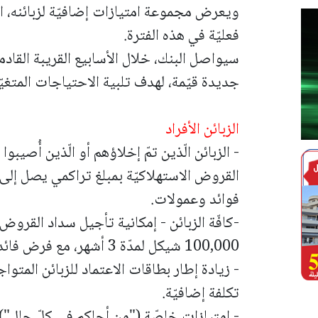
ويعرض مجموعة امتيازات إضافيّة لزبائنه، ان
فعليّة في هذه الفترة.
سيواصل البنك، خلال الأسابيع القريبة الق
جديدة قيّمة، لهدف تلبية الاحتياجات المتغيّر
الزبائن الأفراد
- الزبائن الّذين تمّ إخلاؤهم أو الّذين أُصيب
فوائد وعمولات.
-كافّة الزبائن - إمكانية تأجيل سداد القروض
100,000 شيكل لمدّة 3 أشهر، مع فرض فائدة تعاقديّة (الفائدة المُحدّدة وفق الاتّفاق).
- زيادة إطار بطاقات الاعتماد للزبائن المتو
تكلفة إضافيّة.
- امتيازات خاصّة ("من أجلكم في كلّ حال")