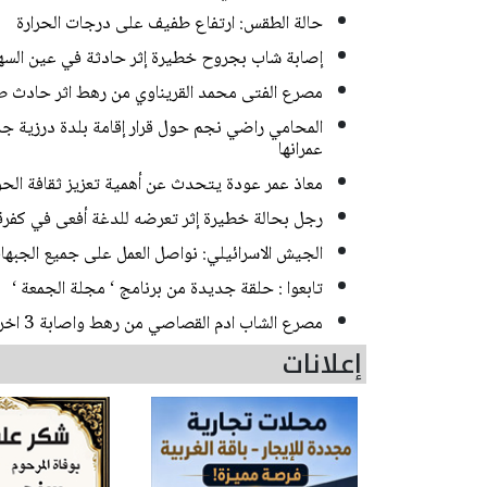
حالة الطقس: ارتفاع طفيف على درجات الحرارة
إصابة شاب بجروح خطيرة إثر حادثة في عين السه
مصرع الفتى محمد القريناوي من رهط اثر حادث ط
المحامي راضي نجم حول قرار إقامة بلدة درزية جديد
عمرانها
معاذ عمر عودة يتحدث عن أهمية تعزيز ثقافة الحوا
رجل بحالة خطيرة إثر تعرضه للدغة أفعى في كفر
الجيش الاسرائيلي: نواصل العمل على جميع الجبها
تابعوا : حلقة جديدة من برنامج ‘ مجلة الجمعة ‘
مصرع الشاب ادم القصاصي من رهط واصابة 3 اخرين بحادث طرق مروع قرب حورة
إعلانات