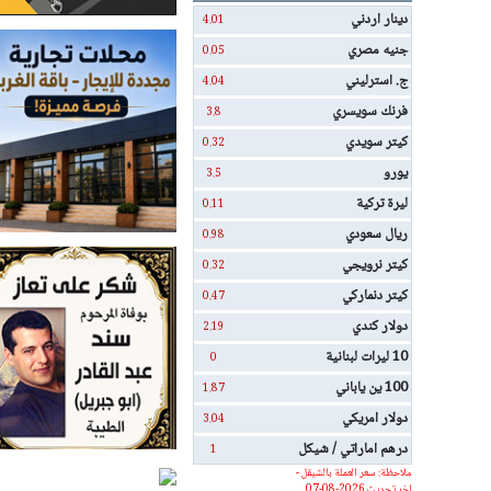
دينار اردني
4.01
جنيه مصري
0.05
ج. استرليني
4.04
فرنك سويسري
3.8
كيتر سويدي
0.32
يورو
3.5
ليرة تركية
0.11
ريال سعودي
0.98
كيتر نرويجي
0.32
كيتر دنماركي
0.47
دولار كندي
2.19
10 ليرات لبنانية
0
100 ين ياباني
1.87
دولار امريكي
3.04
درهم اماراتي / شيكل
1
ملاحظة: سعر العملة بالشيقل -
اخر تحديث 2026-08-07