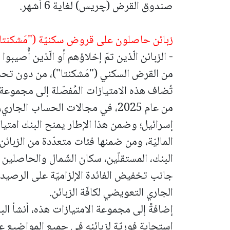
صندوق القرض (چريس) لغاية 6 أشهر.
زبائن حاصلون على قروض سكنيّة ("مَشكنتا
- الزبائن الّذين تمّ إخلاؤهم أو الّذين أُصيب
من القرض السكني ("مَشكنتا")، من دون تحد
تُضاف هذه الامتيازات المُفصّلة إلى مجموعة ا
من عام 2025، في مجالات الحساب ال
إسرائيل؛ وضمن هذا الإطار يمنح البنك امتيا
الماليّة، ومن ضمنها فئات متعدّدة من الزبائن
البنك، المستقلّين، سكان الشّمال والحاصلين
جانب تخفيض الفائدة الإلزاميّة على الرصيد
الجاري التعويضي لكافّة الزبائن.
إضافةً إلى مجموعة الامتيازات هذه، أنشأ البن