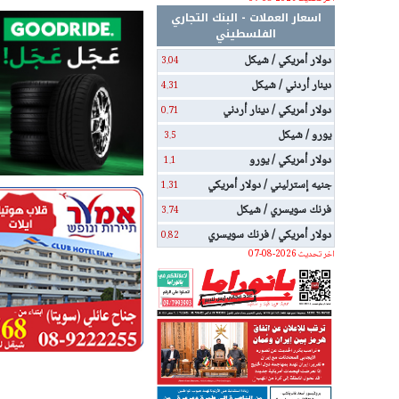
اسعار العملات - البنك التجاري
الفلسطيني
دولار أمريكي / شيكل
3.04
دينار أردني / شيكل
4.31
دولار أمريكي / دينار أردني
0.71
يورو / شيكل
3.5
دولار أمريكي / يورو
1.1
جنيه إسترليني / دولار أمريكي
1.31
فرنك سويسري / شيكل
3.74
دولار أمريكي / فرنك سويسري
0.82
اخر تحديث 2026-08-07