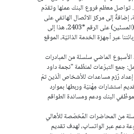
بلاد على هاتف رقم: ‎+972-768012591). تواصل معظم فروع البنك عملها وتقدّم
، إضافةً إلى مركز الاتّصال الهاتفي على
الرقم *2407 والمركز المُخصّص لكبار السّن (المسنّين) على الرقم *2403، هذا إلى
ائننا عبر أجهزة الخدمة الذاتيّة، الموقع
نذ الأسبوع الماضي سلسلة من المبادرات
ل: جمع التبرّعات لمنظّمة "نجمة داود
عداد رُزم مساعدات للأشخاص الّذين تمّ
م استشارات مِهْنيّة وربطها بموارد
 لموظّفي البنك ودعم ومساندة الطواقم
سلسلة من المحاضرات المُخصّصة للأهالي
وعة دعم عبر الواتساپ، لهدف تقديم