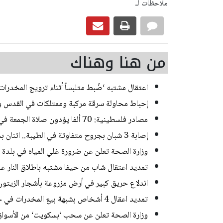
ملاحظات لـ
من هنا وهناك
اعتقال مشتبه ‘ضُبط متلبساً أثناء ترويج المخدر
إحباط محاولة سرقة مركبة وممتلكات في القدس و
مصادر فلسطينية: 70 ألفا يؤدون صلاة الجمعة في المسجد الأقصى
إصابة 3 شبان بجروح متفاوتة في الطيبة.. اثنان بحالة خطيرة
وزارة الصحة تعلن عن ضرورة غلي المياه في بلدة
تمديد اعتقال شاب من حيفا مشتبه باطلاق النار 
اندلاع حريق كبير في أرض مزروعة بأشجار الزيتون
تمديد اعقال 4 أشخاص بشبهة بيع المخدرات في حي ضاحية البريد بالقدس
وزارة الصحة تعلن عن سحب ‘بسكويت‘ من الأسواق