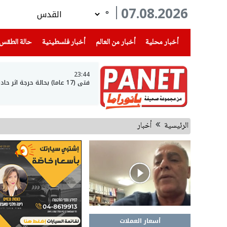
07.08.2026
°
(current)
(current)
(current)
أخبار محلية
أخبار من العالم
أخبار فلسطينية
حالة الطقس
23:44
فتى (17 عاما) بحالة حرجة اثر حادث طرق في عرعرة النقب
الرئيسية
أخبار
أسعار العملات