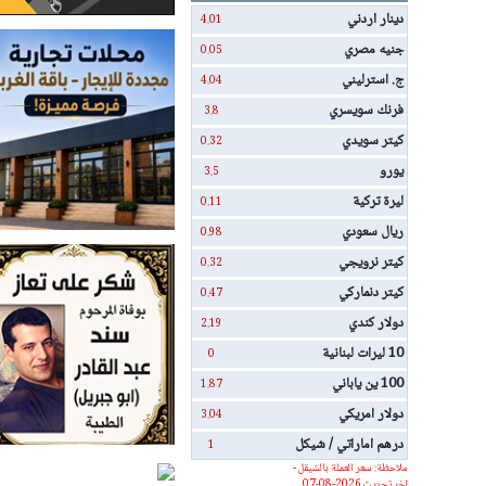
دينار اردني
4.01
جنيه مصري
0.05
ج. استرليني
4.04
فرنك سويسري
3.8
كيتر سويدي
0.32
يورو
3.5
ليرة تركية
0.11
ريال سعودي
0.98
كيتر نرويجي
0.32
كيتر دنماركي
0.47
دولار كندي
2.19
10 ليرات لبنانية
0
100 ين ياباني
1.87
دولار امريكي
3.04
درهم اماراتي / شيكل
1
ملاحظة: سعر العملة بالشيقل -
اخر تحديث 2026-08-07