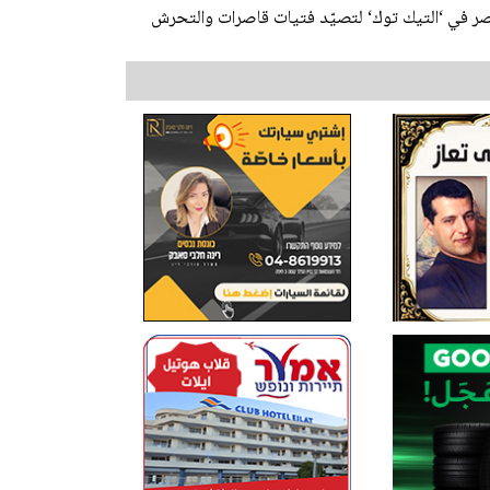
 في ‘التيك توك‘ لتصيّد فتيات قاصرات والتحرش