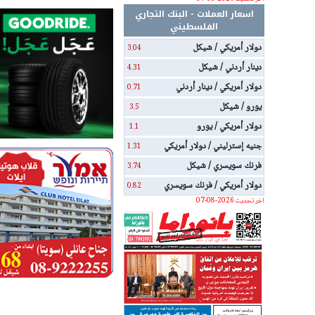
اسعار العملات - البنك التجاري
الفلسطيني
دولار أمريكي / شيكل
3.04
دينار أردني / شيكل
4.31
دولار أمريكي / دينار أردني
0.71
يورو / شيكل
3.5
دولار أمريكي / يورو
1.1
جنيه إسترليني / دولار أمريكي
1.31
فرنك سويسري / شيكل
3.74
دولار أمريكي / فرنك سويسري
0.82
اخر تحديث 2026-08-07