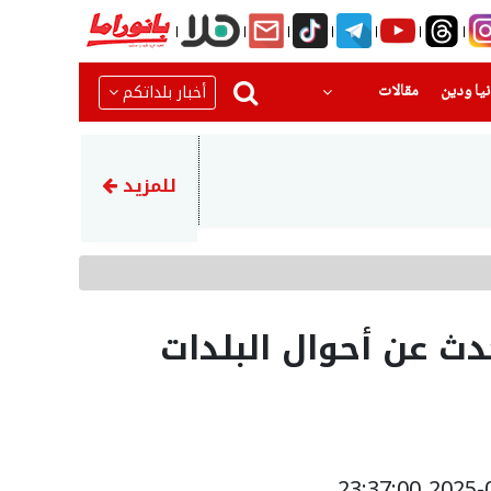
(current)
(current)
أخبار بلداتكم
يا ودين
مقالات
22:23
اتهام توني مهاجم الأهلي الس
للمزيد
ث عن أحوال البلدات