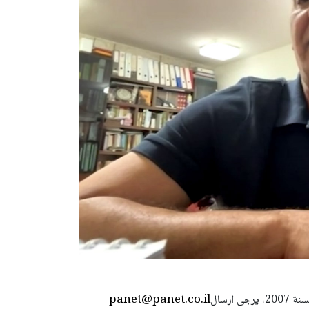
panet@panet.co.il
استعمال المضامين بموجب بند 27 أ لقانون الحقوق الأدبية لسنة 2007، يرجى ارسال