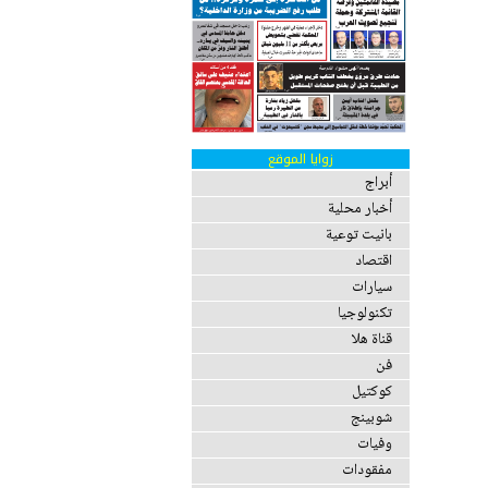
زوايا الموقع
أبراج
أخبار محلية
بانيت توعية
اقتصاد
سيارات
تكنولوجيا
قناة هلا
فن
كوكتيل
شوبينج
وفيات
مفقودات