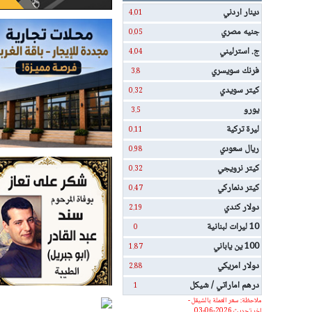
دينار اردني
4.01
جنيه مصري
0.05
ج. استرليني
4.04
فرنك سويسري
3.8
كيتر سويدي
0.32
يورو
3.5
ليرة تركية
0.11
ريال سعودي
0.98
كيتر نرويجي
0.32
كيتر دنماركي
0.47
دولار كندي
2.19
10 ليرات لبنانية
0
100 ين ياباني
1.87
دولار امريكي
2.88
درهم اماراتي / شيكل
1
ملاحظة: سعر العملة بالشيقل -
اخر تحديث 2026-06-03