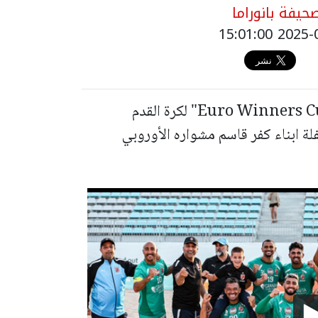
يفة بانوراما
في مباراة ضمن ربع نهائي بطولة "Euro Winners Cup 2025" لكرة القدم
لة ابناء كفر قاسم مشواره الأوروبي