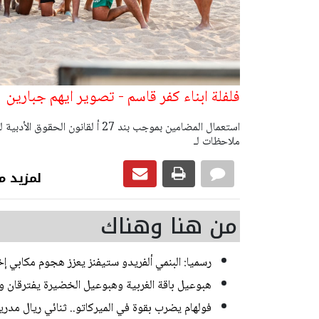
فلفلة ابناء كفر قاسم - تصوير ايهم جبارين
ملاحظات لـ
لمزيد من رياضة
من هنا وهناك
رسميا: البنمي ألفريدو ستيفنز يعزز هجوم مكابي إخ
هبوعيل باقة الغربية وهبوعيل الخضيرة يفترقان وديا 
فولهام يضرب بقوة في الميركاتو.. ثنائي ريال مدر