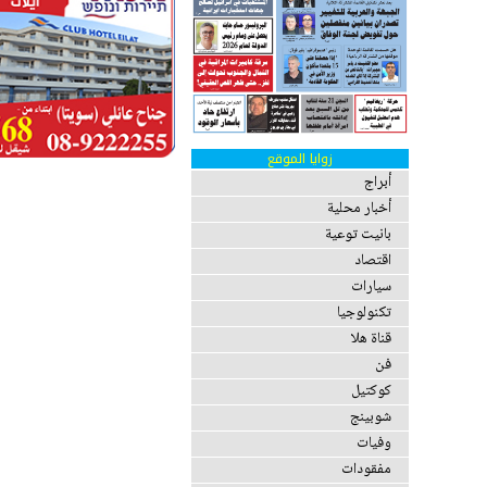
زوايا الموقع
أبراج
أخبار محلية
بانيت توعية
اقتصاد
سيارات
تكنولوجيا
قناة هلا
فن
كوكتيل
شوبينج
وفيات
مفقودات