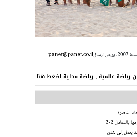
panet@panet.co.il
استعمال المضامين بموجب بند 27 أ لقانون الحقوق الأدبية لسنة 2007، يرجى ارسال
 عالمية ٫ رياضة محلية اضغط هنا
اء الناصرة
بالتعادل 2-2
يد يصل إلى لندن