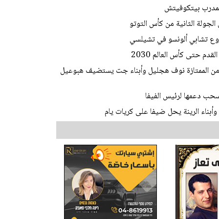
المدرب بيتكوفيتش
الجولة الثانية من كأس التوتو
وع تشابي ألونسو في تشيلسي
دم حتى كأس العالم 2030
ط من الممتازة نوف هجليل وأبناء جت يستضيف هبوعيل
تسحب دعمها لرئيس الفيفا
أبناء الرينة يحل ضيفا على كريات يام