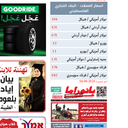
اسعار العملات - البنك التجاري
الفلسطيني
دولار أمريكي / شيكل
3.04
دينار أردني / شيكل
4.31
دولار أمريكي / دينار أردني
0.71
يورو / شيكل
3.5
دولار أمريكي / يورو
1.1
جنيه إسترليني / دولار أمريكي
1.31
فرنك سويسري / شيكل
3.74
دولار أمريكي / فرنك سويسري
0.82
اخر تحديث 2026-08-06