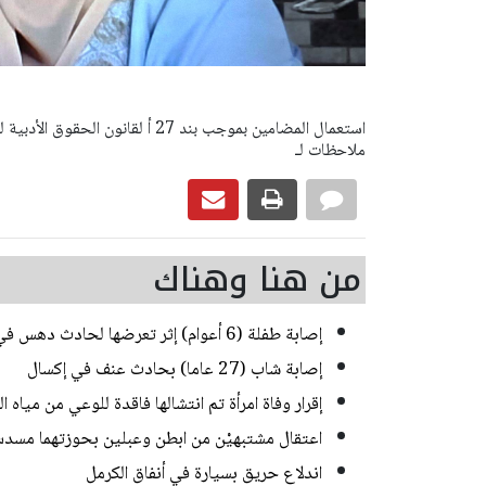
ملاحظات لـ
من هنا وهناك
إصابة طفلة (6 أعوام) إثر تعرضها لحادث دهس في رهط
إصابة شاب (27 عاما) بحادث عنف في إكسال
إقرار وفاة امرأة تم انتشالها فاقدة للوعي من مياه
اعتقال مشتبهيْن من ابطن وعبلين بحوزتهما مسدس
اندلاع حريق بسيارة في أنفاق الكرمل