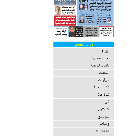
زوايا الموقع
أبراج
أخبار محلية
بانيت توعية
اقتصاد
سيارات
تكنولوجيا
قناة هلا
فن
كوكتيل
شوبينج
وفيات
مفقودات