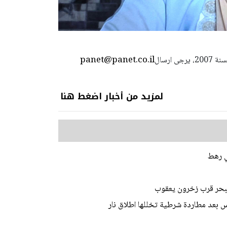
panet@panet.co.il
استعمال المضامين بموجب بند 27 أ لقانون الحقوق الأدبية لسنة 2007، يرجى ارسال
لمزيد من أخبار اضغط هنا
 البحر قرب زخرون يعقوب
 بعد مطاردة شرطية تخللها اطلاق نار