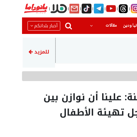
(current)
(current)
أخبار بلداتكم
يا ودين
مقالات
23:45
إيران تهدد بمهاجمة دول الخلي
للمزيد
ة: علينا أن نوازن بين
ل تهيئة الأطفال