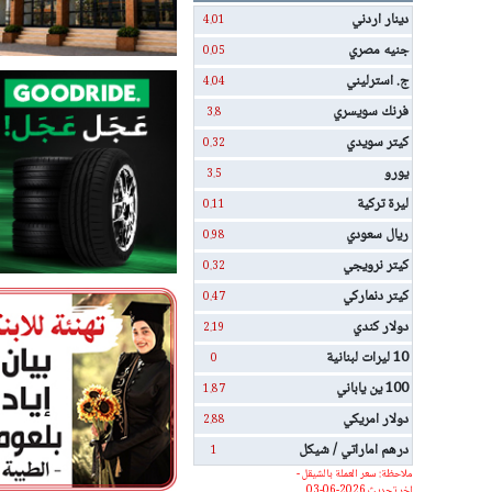
دينار اردني
4.01
جنيه مصري
0.05
ج. استرليني
4.04
فرنك سويسري
3.8
كيتر سويدي
0.32
يورو
3.5
ليرة تركية
0.11
ريال سعودي
0.98
كيتر نرويجي
0.32
كيتر دنماركي
0.47
دولار كندي
2.19
10 ليرات لبنانية
0
100 ين ياباني
1.87
دولار امريكي
2.88
درهم اماراتي / شيكل
1
ملاحظة: سعر العملة بالشيقل -
اخر تحديث 2026-06-03