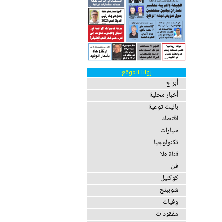
زوايا الموقع
أبراج
أخبار محلية
بانيت توعية
اقتصاد
سيارات
تكنولوجيا
قناة هلا
فن
كوكتيل
شوبينج
وفيات
مفقودات