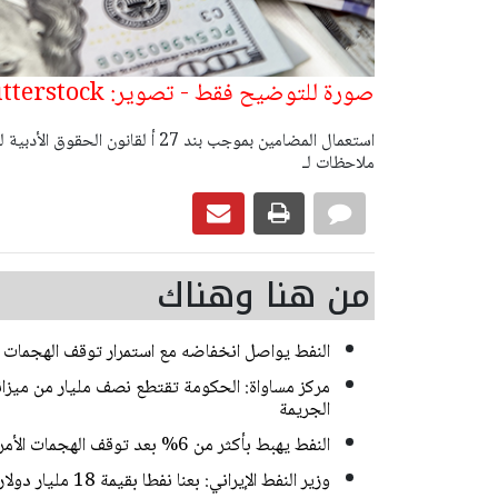
صورة للتوضيح فقط - تصوير: wedmoments.stock - shutterstock
ملاحظات لـ
من هنا وهناك
النفط يواصل انخفاضه مع استمرار توقف الهجمات بي
مركز مساواة: الحكومة تقتطع نصف مليار من ميزا
الجريمة
النفط يهبط بأكثر من 6% بعد توقف الهجمات الأمريكية الإيرانية
وزير النفط الإيراني: بعنا نفطا بقيمة 18 مليار دولار خلال الحرب ووقف إطلاق النار