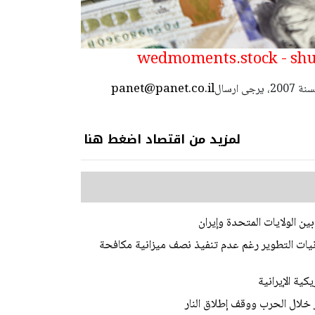
panet@panet.co.il
استعمال المضامين بموجب بند 27 أ لقانون الحقوق الأدبية لسنة 2007، يرجى ارسال
لمزيد من اقتصاد اضغط هنا
ن الولايات المتحدة وإيران
نيات التطوير رغم عدم تنفيذ نصف ميزانية مكافحة