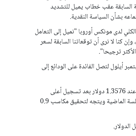
 السابقة عقب خطاب يميل للتشديد
ماعه بشأن السياسة النقدية.
كلي لدى مونكس أوروبا "نميل إلى التعامل
وإن كنا لا نرى أن توقعاتنا السابقة لسعر
ر أيلول لتصل الفائدة على الودائع إلى
ولم يطرأ على الجنيه الإسترليني تغير يذكر عند 1.3576 دولار بعد تسجيل أعلى
مستوياته في أكثر من ثلاث سنوات في الجلسة الماضية ويتجه لتحقيق مكاسب 0.9