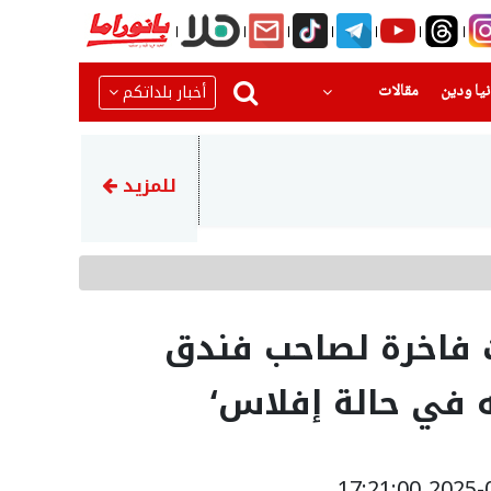
(current)
(current)
أخبار بلداتكم
يا ودين
مقالات
22:51
رضيع بحالة حرجةبعد تعرضه للا
للمزيد
ط 3 سيارات فاخرة لصاحب فندق
 في حالة إفلاس‘