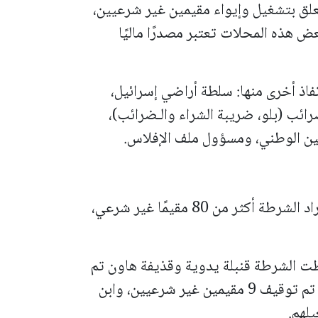
لق بتشغيل وإيواء مقيمين غير شرعيين،
ض هذه المحلات تعتبر مصدرًا ماليًا
فاذ أخرى منها: سلطة أراضي إسرائيل،
رائب (بلو، ضريبة الشراء والـضرائب)،
مين الوطني، ومسؤول ملف الإفلاس.
* في الفندق الصغير داخل المدينة، أوقف أفراد الشرطة أكثر من 80 مقيمًا غير شرعي،
ت الشرطة قنبلة يدوية وقذيفة هاون تم
تفكيكهما بأمان من قبل خبير متفجرات. كما تم توقيف 9 مقيمين غير شرعيين، وابن
لهم.