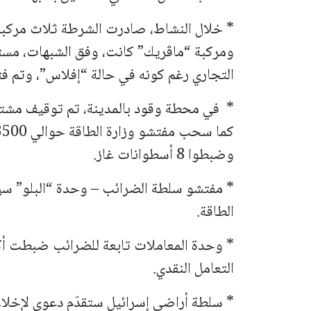
ومركبة “ماڤريك” كانت، وفق الشبهات، مس
التجاري رغم كونه في حالة “إفلاس”، وتم فت
* في محطة وقود بالمدينة، تم توقيف مشتب
وضبطوا 8 أسطوانات غاز.
* مفتشو سلطة الضرائب – وحدة “البلو” س
الطاقة.
* وحدة المعاملات تابعة للضرائب ضبطت أك
التعامل النقدي.
* سلطة أراضي إسرائيل ستقدّم دعوى لإخلاء م