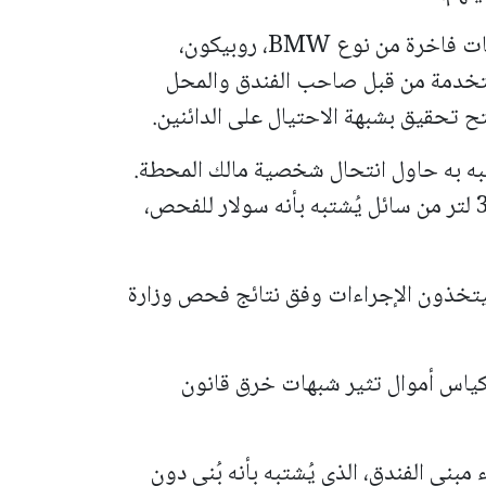
* خلال النشاط، صادرت الشرطة ثلاث مركبات فاخرة من نوع BMW، روبيكون،
تخدمة من قبل صاحب الفندق والمحل
ح تحقيق بشبهة الاحتيال على الدائنين.
ه به حاول انتحال شخصية مالك المحطة.
كما سحب مفتشو وزارة الطاقة حوالي 3500 لتر من سائل يُشتبه بأنه سولار للفحص،
يتخذون الإجراءات وفق نتائج فحص وزارة
ياس أموال تثير شبهات خرق قانون
بنى الفندق، الذي يُشتبه بأنه بُني دون