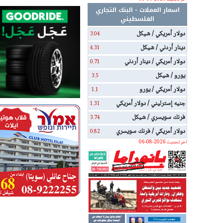
اسعار العملات - البنك التجاري
الفلسطيني
دولار أمريكي / شيكل
3.04
دينار أردني / شيكل
4.31
دولار أمريكي / دينار أردني
0.71
يورو / شيكل
3.5
دولار أمريكي / يورو
1.1
جنيه إسترليني / دولار أمريكي
1.31
فرنك سويسري / شيكل
3.74
دولار أمريكي / فرنك سويسري
0.82
اخر تحديث 2026-08-06