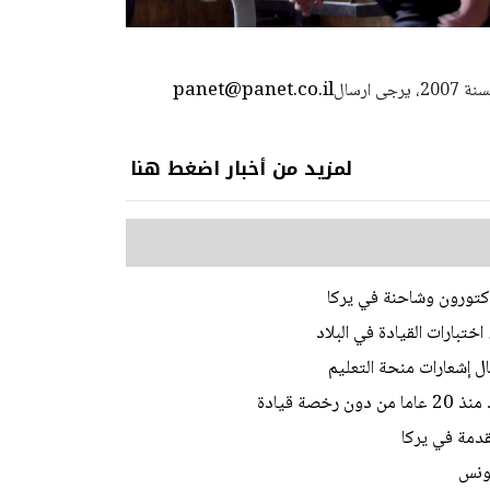
panet@panet.co.il
استعمال المضامين بموجب بند 27 أ لقانون الحقوق الأدبية لسنة 2007، يرجى ارسال
لمزيد من أخبار اضغط هنا
ختبارات القيادة في البلاد
ل إشعارات منحة التعليم
ة قيادة
تقدمة في يركا
تونس