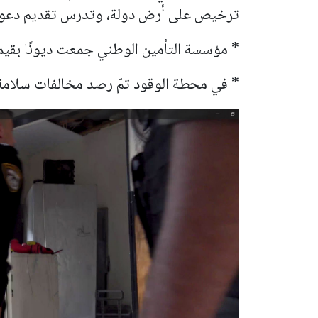
ترخيص على أرض دولة، وتدرس تقديم دعوى 
* مؤسسة التأمين الوطني جمعت ديونًا بقيمة 20,000 ₪ من مدين
* في محطة الوقود تمّ رصد مخالفات سلامة 