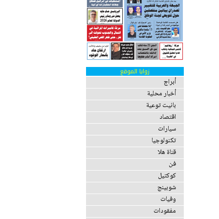
زوايا الموقع
أبراج
أخبار محلية
بانيت توعية
اقتصاد
سيارات
تكنولوجيا
قناة هلا
فن
كوكتيل
شوبينج
وفيات
مفقودات