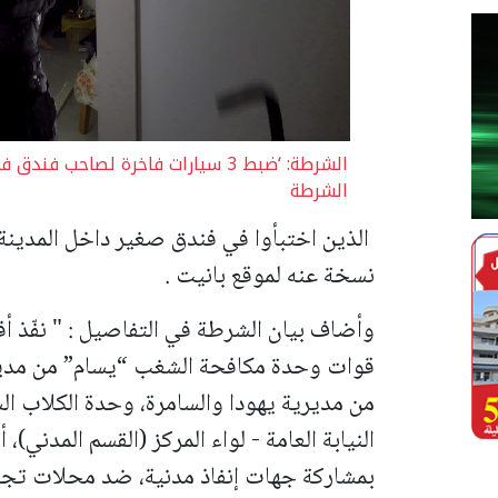
الشرطة: ‘ضبط 3 سيارات فاخرة لصاح
الشرطة
الذين اختبأوا في فندق صغير داخل المدينة
نسخة عنه لموقع بانيت .
وأضاف بيان الشرطة في التفاصيل : " نفّذ أف
قوات وحدة مكافحة الشغب “يسام” من مدير
من مديرية يهودا والسامرة، وحدة الكلاب ا
بمشاركة جهات إنفاذ مدنية، ضد محلات تجاري