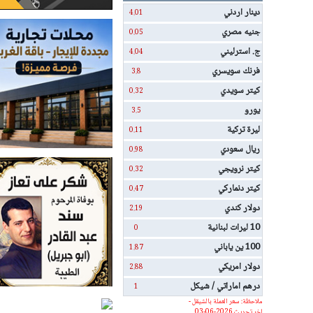
دينار اردني
4.01
جنيه مصري
0.05
ج. استرليني
4.04
فرنك سويسري
3.8
كيتر سويدي
0.32
يورو
3.5
ليرة تركية
0.11
ريال سعودي
0.98
كيتر نرويجي
0.32
كيتر دنماركي
0.47
دولار كندي
2.19
10 ليرات لبنانية
0
100 ين ياباني
1.87
دولار امريكي
2.88
درهم اماراتي / شيكل
1
ملاحظة: سعر العملة بالشيقل -
اخر تحديث 2026-06-03