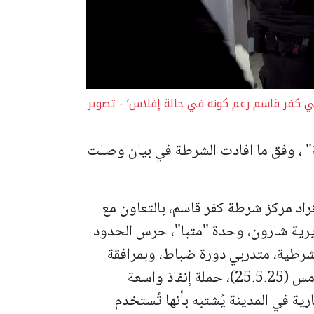
ب فندق في كفر قاسم رغم كونه في حالة إفلاس‘ - تصوير
" ، وفق ما افادت الشرطة في بيان وصلت
راد مركز شرطة كفر قاسم، بالتعاون مع
ية شارون، وحدة "متبا"، حرس الحدود
لشرطية، متدربي دورة ضباط، وبمرافقة
النيابة العامة - لواء المركز (القسم المدني)، أمس (25.5.25)، حملة إنفاذ واسعة
ة في المدينة يُشتبه بأنها تُستخدم