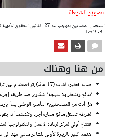
تصوير الشرطة
ملاحظات لـ
من هنا وهناك
إصابة خطيرة لشاب (17 عامًا) إثر اصطدام بين تراكتورون وشاحنة في يركا
‘ندفع وننتظر بلا نتيجة‘: شكاوى ضد طريقة إجراء ا
هل أنت من المستحقين؟ التأمين الوطني يبدأ بإرسا
الشرطة تعتقل سائق سيارة أجرة وتكتشف أنه يقود منذ 20 عاما من دون رخص
افتتاح أولي لمركز لريادة الأعمال والتكنولوجيا الم
اهتمام كبير بالزيارة الأولى للشاعر سامي مهنا إلى 