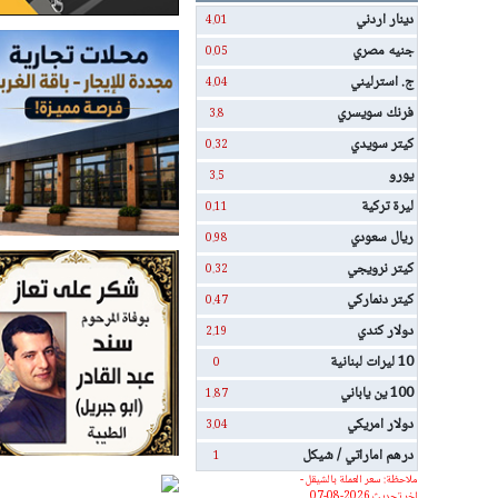
دينار اردني
4.01
جنيه مصري
0.05
ج. استرليني
4.04
فرنك سويسري
3.8
كيتر سويدي
0.32
يورو
3.5
ليرة تركية
0.11
ريال سعودي
0.98
كيتر نرويجي
0.32
كيتر دنماركي
0.47
دولار كندي
2.19
10 ليرات لبنانية
0
100 ين ياباني
1.87
دولار امريكي
3.04
درهم اماراتي / شيكل
1
ملاحظة: سعر العملة بالشيقل -
اخر تحديث 2026-08-07