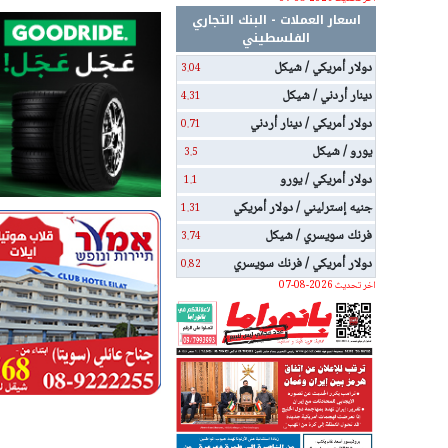
اسعار العملات - البنك التجاري
الفلسطيني
دولار أمريكي / شيكل
3.04
دينار أردني / شيكل
4.31
دولار أمريكي / دينار أردني
0.71
يورو / شيكل
3.5
دولار أمريكي / يورو
1.1
جنيه إسترليني / دولار أمريكي
1.31
فرنك سويسري / شيكل
3.74
دولار أمريكي / فرنك سويسري
0.82
اخر تحديث 2026-08-07