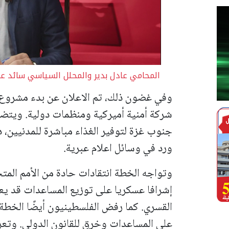
المحامي عادل بدير والمحلل السياسي سائد ع
وفي غضون ذلك، تم الاعلان عن بدء مشروع م
شركة أمنية أميركية ومنظمات دولية. ويتضم
جنوب غزة لتوفير الغذاء مباشرة للمدنيين،
ورد في وسائل اعلام عبرية.
وتواجه الخطة انتقادات حادة من الأمم المتح
إشرافا عسكريا على توزيع المساعدات قد ي
القسري. كما رفض الفلسطينيون أيضًا الخطة، 
على المساعدات وخرق للقانون الدولي. وتع