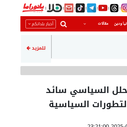
(current)
(current)
أخبار بلداتكم
يا ودين
مقالات
22:22
عراقجي يشيد بالجيش الإيراني 
للمزيد
محلل السياسي سائد
لتطورات السياسية