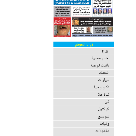
زوايا الموقع
أبراج
أخبار محلية
بانيت توعية
اقتصاد
سيارات
تكنولوجيا
قناة هلا
فن
كوكتيل
شوبينج
وفيات
مفقودات