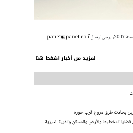
panet@panet.co.il
استعمال المضامين بموجب بند 27 أ لقانون الحقوق الأدبية لسنة 2007، يرجى ارسال
لمزيد من أخبار اضغط هنا
ت
 قضايا التخطيط والأرض والمسكن والقرية الدرزية