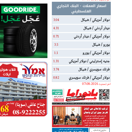
اسعار العملات - البنك التجاري
الفلسطيني
دولار أمريكي / شيكل
3.04
دينار أردني / شيكل
4.31
دولار أمريكي / دينار أردني
0.71
يورو / شيكل
3.5
دولار أمريكي / يورو
1.1
جنيه إسترليني / دولار أمريكي
1.31
فرنك سويسري / شيكل
3.74
دولار أمريكي / فرنك سويسري
0.82
اخر تحديث 2026-08-07