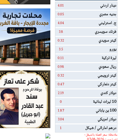
دينار اردني
4.01
جنيه مصري
0.05
ج. استرليني
4.04
فرنك سويسري
3.8
كيتر سويدي
0.32
يورو
3.5
ليرة تركية
0.11
ريال سعودي
0.98
كيتر نرويجي
0.32
كيتر دنماركي
0.47
دولار كندي
2.19
10 ليرات لبنانية
0
100 ين ياباني
1.87
دولار امريكي
3.04
درهم اماراتي / شيكل
1
ملاحظة: سعر العملة بالشيقل -
اخر تحديث 2026-08-07