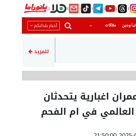
(current)
(current)
أخبار بلداتكم
يا ودين
مقالات
10:32
إصابة رجل إثر اصطدام مركبة بجدار في أم الفحم
للمزيد
مران اغبارية يتحدثان
العالمي في ام الفحم