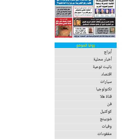
زوايا الموقع
أبراج
أخبار محلية
بانيت توعية
اقتصاد
سيارات
تكنولوجيا
قناة هلا
فن
كوكتيل
شوبينج
وفيات
مفقودات