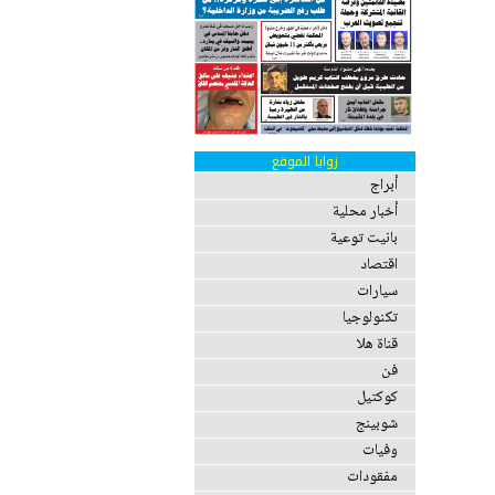
زوايا الموقع
أبراج
أخبار محلية
بانيت توعية
اقتصاد
سيارات
تكنولوجيا
قناة هلا
فن
كوكتيل
شوبينج
وفيات
مفقودات