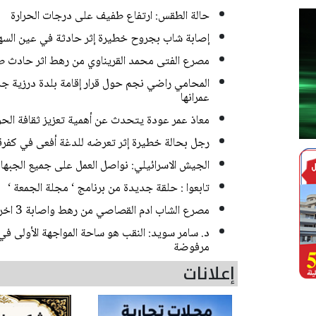
حالة الطقس: ارتفاع طفيف على درجات الحرارة
إصابة شاب بجروح خطيرة إثر حادثة في عين السه
مصرع الفتى محمد القريناوي من رهط اثر حادث ط
المحامي راضي نجم حول قرار إقامة بلدة درزية جديد
عمرانها
معاذ عمر عودة يتحدث عن أهمية تعزيز ثقافة الحوا
رجل بحالة خطيرة إثر تعرضه للدغة أفعى في كفر
الجيش الاسرائيلي: نواصل العمل على جميع الجبها
تابعوا : حلقة جديدة من برنامج ‘ مجلة الجمعة ‘
مصرع الشاب ادم القصاصي من رهط واصابة 3 اخرين بحادث طرق مروع قرب حورة
د. سامر سويد: النقب هو ساحة المواجهة الأولى في
مرفوضة
إعلانات