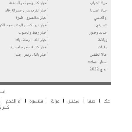
حياة الشباب
أخبار كفر ياسيف والمنطقة
حياة الصبايا
أخبار الفريديس ، جسرالزرقاء
ع الماشي
أخبار شفاعمرو ، طمرة
شوبينج
أخبار دير الاسد ، البعنة ، مجد الك
جديد وصور
أخبار رهط والجنوب
رياضة
أخبار اللد ، الرملة ، يافا
وفيات
أخبار كفر قاسم ، جلجولية
حالة الطقس
أخبار باقة ، زيمر ، جت
أسعار العملات
أبراج 2022
اخبا
عكا
حيفا
سخنين
عرابة
قلنسوة
أم الفحم
كفر 