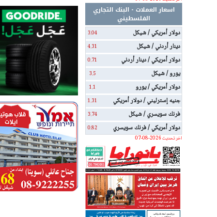
اسعار العملات - البنك التجاري
الفلسطيني
دولار أمريكي / شيكل
3.04
دينار أردني / شيكل
4.31
دولار أمريكي / دينار أردني
0.71
يورو / شيكل
3.5
دولار أمريكي / يورو
1.1
جنيه إسترليني / دولار أمريكي
1.31
فرنك سويسري / شيكل
3.74
دولار أمريكي / فرنك سويسري
0.82
اخر تحديث 2026-08-07