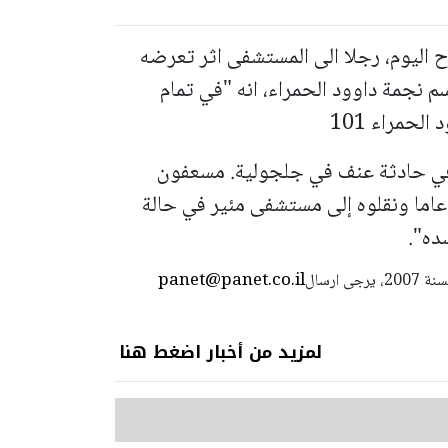
 اليوم، رجلا الى المستشفى اثر تعرضه
نجمة داوود الحمراء، انه "في تمام
في حادثة عنف في جلجولية. مسعفون
دموا العلاج الطبي لرجل يبلغ من العمر 65 عاما ونقلوه إلى مستشفى مئير في حالة
ده".
panet@panet.co.il
استعمال المضامين بموجب بند 27 أ لقانون الحقوق الأدبية لسنة 2007، يرجى ارسال
لمزيد من أخبار اضغط هنا