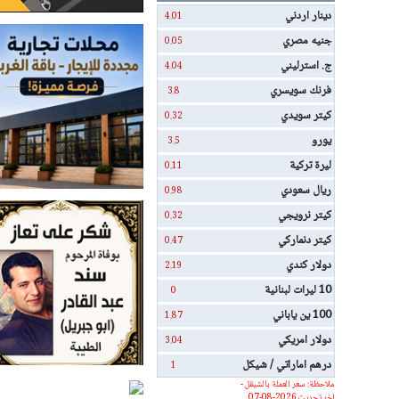
دينار اردني
4.01
جنيه مصري
0.05
ج. استرليني
4.04
فرنك سويسري
3.8
كيتر سويدي
0.32
يورو
3.5
ليرة تركية
0.11
ريال سعودي
0.98
كيتر نرويجي
0.32
كيتر دنماركي
0.47
دولار كندي
2.19
10 ليرات لبنانية
0
100 ين ياباني
1.87
دولار امريكي
3.04
درهم اماراتي / شيكل
1
ملاحظة: سعر العملة بالشيقل -
اخر تحديث 2026-08-07