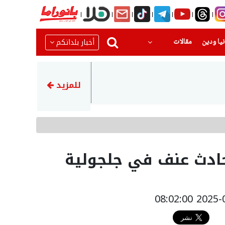
(current)
(current)
أخبار بلداتكم
يا ودين
مقالات
14:18
إصابة 3 أشخاص في حادث تصادم بين مركبتين على شارع 6 قرب مفرق عارة
للمزيد
حادث عنف في جلجولية