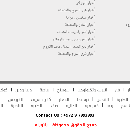
أخبار الجولان
أخبار قرى المرج والمنطقة
أخبار سخنين ، عرابة
روم
أخبار المغار والمنطقة
أخبار كفر ياسيف والمنطقة
أخبار الفريديس ، جسرالزرقاء
أخبار دير الاسد ، البعنة ، مجد الكروم
أخبار قرى المرج والمنطقة
ر
فن
انترنت وتكنولوجيا
شوبينج
رياضة
دنيا ودين
كوكت
الطيرة
القدس
ترشيحا
المغار
كفر ياسيف
الفريدس
ش
قاسم
زيمر
كفر قرع
الدالية
صفد
الطيبة
الناصرة
ال
Contact Us : +972 9 7993993
جميع الحقوق محفوظة - بانوراما