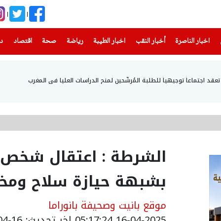
(current)
(current)
(current)
(current)
(current)
(current)
(current)
اخبار الناصرة
أخبار النقب
اخبار الطيبة
رياضة
صحة
اقتصاد
دن
عقد اجتماعاً توجيهياً للطلبة المُرشَّحين لمنح الدراسات العليا في المغرب
الشرطة : اعتقال شخص م
بشبهة حيازة سلاح ومخ
موقع بانيت وصحيفة بانوراما
16-04-2025 05:17:24
اخر تحديث: 16-04-2025 10:39:00