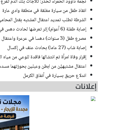
نجمة داوود الحمراء تحذر: ثلاجات بنك الدم تفرغ 
انقاذ طفل من سيارة مغلقة في منطقة وادي عارة
الشرطة تطلب تمديد اعتقال المشتبه بقتل المحامي في
إصابة طفلة (6 أعوام) إثر تعرضها لحادث دهس في رهط
مصرع طفل (3 سنوات) دهسا في عرعرة واعتقال مشتبه
إصابة شاب (27 عاما) بحادث عنف في إكسال
إقرار وفاة امرأة تم انتشالها فاقدة للوعي من مياه
اعتقال مشتبهيْن من ابطن وعبلين بحوزتهما مسدس
اندلاع حريق بسيارة في أنفاق الكرمل
إعلانات