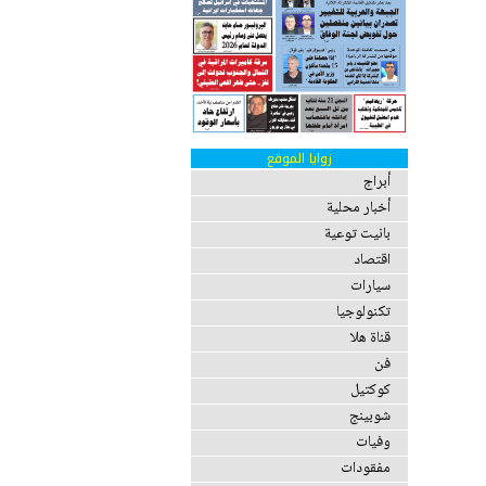
زوايا الموقع
أبراج
أخبار محلية
بانيت توعية
اقتصاد
سيارات
تكنولوجيا
قناة هلا
فن
كوكتيل
شوبينج
وفيات
مفقودات