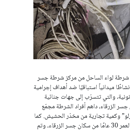
د شرطة لواء الساحل من مركز شرطة جسر
شاطًا ميدانياً استباقيًا ضد أهداف إجرامية
ونية، والتي تتسرّب إلى جهات جنائية
جسر الزرقاء، داهم أفراد الشرطة مجمّع
لو” وكمية تجارية من مخدّر الحشيش.
كما
ذُكر، تم إلقاء القبض على مشتبه به يبلغ من العمر 30 عامًا من سكان جسر الزرقاء، وتم