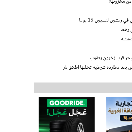
من مخزونها!
 ريشون لتسيون 15 يوما
 البحر قرب زخرون يعقوب
 بعد مطاردة شرطية تخللها اطلاق نار