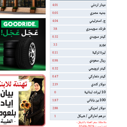
دينار اردني
4.01
جنيه مصري
0.05
ج. استرليني
4.04
فرنك سويسري
3.8
كيتر سويدي
0.32
يورو
3.5
ليرة تركية
0.11
ريال سعودي
0.98
كيتر نرويجي
0.32
كيتر دنماركي
0.47
دولار كندي
2.19
10 ليرات لبنانية
0
100 ين ياباني
1.87
دولار امريكي
2.88
درهم اماراتي / شيكل
1
ملاحظة: سعر العملة بالشيقل -
اخر تحديث 2026-06-03