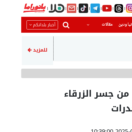
(current)
(current)
أخبار بلداتكم
يا ودين
مقالات
08:14
مركز مساواة يطالب مراقب الدول
للمزيد
ن جسر الزرقاء
درات