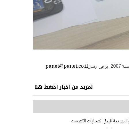
panet@panet.co.il
استعمال المضامين بموجب بند 27 أ لقانون الحقوق الأدبية لسنة 2007، يرجى ارسال
لمزيد من أخبار اضغط هنا
اليهودية قبيل انتخابات الكنيست