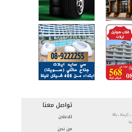
تواصل معنا
، الرملة ، يافا
للاعلان
نة
من نحن