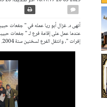
عندما عمل على إقامة فرع لـ " جفعات حبيب
إفرات "، وانتقل الفرع لسخنين سنة 2004.