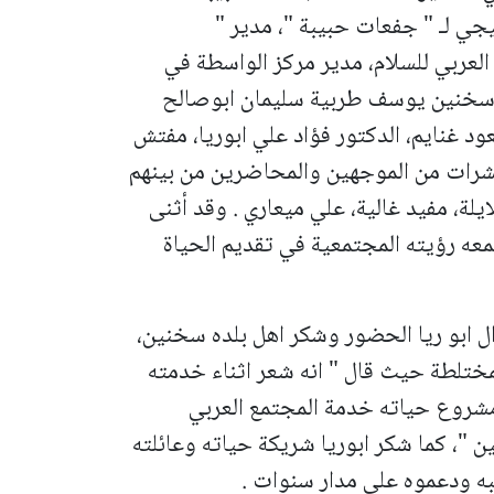
جي لـ " جفعات حبيبة "، مدير "
العربي للسلام، مدير مركز الواسطة في
ة سخنين يوسف طربية سليمان ابوصالح
د غنايم، الدكتور فؤاد علي ابوريا، مفتش
وعشرات من الموجهين والمحاضرين من بينهم
يلة، مفيد غالية، علي ميعاري . وقد أثنى
عه رؤيته المجتمعية في تقديم الحياة
ل ابو ريا الحضور وشكر اهل بلده سخنين،
مختلطة حيث قال " انه شعر اثناء خدمته
 " مشروع حياته خدمة المجتمع العربي
ن "، كما شكر ابوريا شريكة حياته وعائلته
نبه ودعموه على مدار سنوات .