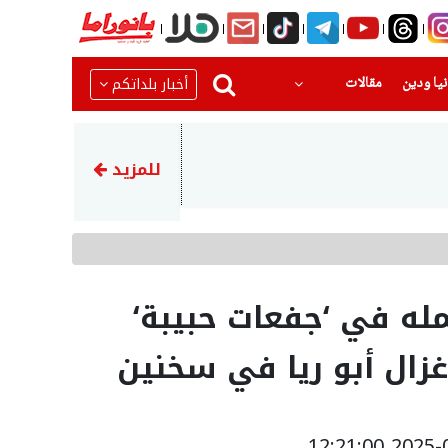
(current)
(current)
أخبار بلداتكم
يا ودين
مقالات
10:04
الرئيس الإيراني بزشكيان: التوا
للمزيد
له في ‘جفعات حبيبة‘
غزال أبو ريا في سخنين