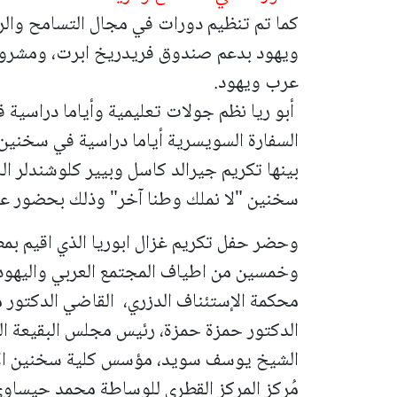
كما تم تنظيم دورات في مجال التسامح وال
ويهود بدعم صندوق فريدريخ ابرت، ومشروع ا
عرب ويهود.
أبو ريا نظم جولات تعليمية وأياما دراسية ف
السفارة السويسرية أياما دراسية في سخنين
بينها تكريم جيرالد كاسل وبيير كلوشندلر الل
سخنين "لا نملك وطنا آخر" وذلك بحضور عم
وحضر حفل تكريم غزال ابوريا الذي اقيم بمط
وخمسين من اطياف المجتمع العربي واليهودي
محكمة الإستئناف الدزري، القاضي الدكتور 
الدكتور حمزة حمزة، رئيس مجلس البقيعة ا
الشيخ يوسف سويد، مؤسس كلية سخنين الأك
مُركز المركز القطري للوساطة محمد حيساوي، 