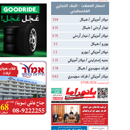
اسعار العملات - البنك التجاري
الفلسطيني
دولار أمريكي / شيكل
3.04
دينار أردني / شيكل
4.31
دولار أمريكي / دينار أردني
0.71
يورو / شيكل
3.5
دولار أمريكي / يورو
1.1
جنيه إسترليني / دولار أمريكي
1.31
فرنك سويسري / شيكل
3.74
دولار أمريكي / فرنك سويسري
0.82
اخر تحديث 2026-08-07