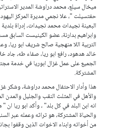
ميخال سيلع، محمد دراوشة المدير الاستراتي
حفتسيلت "، علا نجمي مديرة المركز اليهود 
البعينة نجيدات محمد نجيدات، إدراة بلدي
وابراهيم بدارنة، عضو الكينيست السابق مسعو
التربية اللا منهجية صالح شريف ابو ريا، 
خالد هدهود، رافع ابو ريا، صفاء طه، جاد خلا
الجميع على عمل غزال ابوريا في خدمة مجتم
المشتركة.
هذا وأدار الاحتفال محمد دراوشة، وشكر غزا
والأهل في المثلث النقب والجليل والمدن ال
انه ابن البلد في كل بلد" ، وأكد ابو ريا ان
والحياة المشتركة، هو تراثه وعمله عبر السني
من أخواته وابناء الاخوات الذين وقفوا بجا