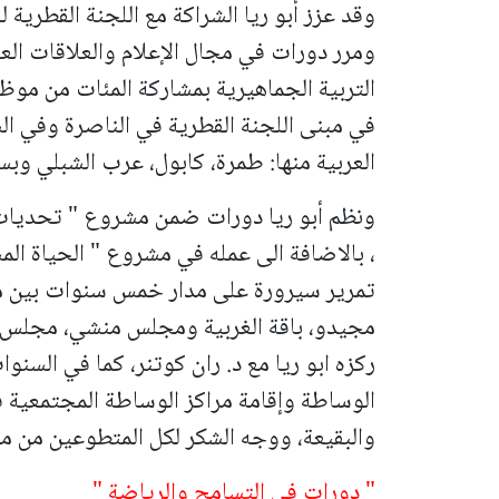
وقد عزز أبو ريا الشراكة مع اللجنة القطرية
ومرر دورات في مجال الإعلام والعلاقات العام
التربية الجماهيرية بمشاركة المئات من موظ
في مبنى اللجنة القطرية في الناصرة وفي ال
العربية منها: طمرة، كابول، عرب الشبلي وبس
ونظم أبو ريا دورات ضمن مشروع " تحديات"
، بالاضافة الى عمله في مشروع " الحياة ال
تمرير سيرورة على مدار خمس سنوات بين م
مجيدو، باقة الغربية ومجلس منشي، مجلس ز
ركزه ابو ريا مع د. ران كوتنر، كما في السنو
الوساطة وإقامة مراكز الوساطة المجتمعية 
والبقيعة، ووجه الشكر لكل المتطوعين من 
" دورات في التسامح والرياضة "