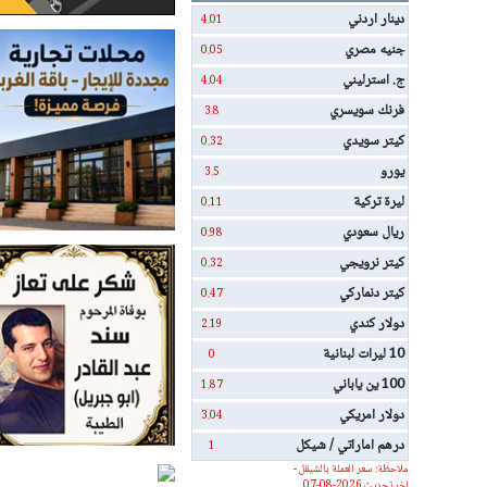
دينار اردني
4.01
جنيه مصري
0.05
ج. استرليني
4.04
فرنك سويسري
3.8
كيتر سويدي
0.32
يورو
3.5
ليرة تركية
0.11
ريال سعودي
0.98
كيتر نرويجي
0.32
كيتر دنماركي
0.47
دولار كندي
2.19
10 ليرات لبنانية
0
100 ين ياباني
1.87
دولار امريكي
3.04
درهم اماراتي / شيكل
1
ملاحظة: سعر العملة بالشيقل -
اخر تحديث 2026-08-07