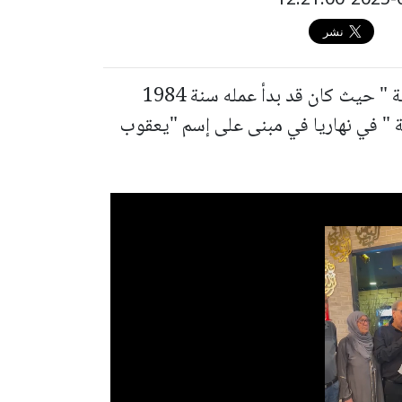
أنهى د. غزال أبو ريا عمله في " جفعات حبيبة " حيث كان قد بدأ عمله سنة 1984
ة " في نهاريا في مبنى على إسم "يعقوب