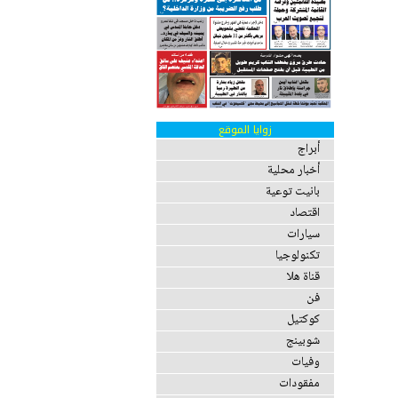
زوايا الموقع
أبراج
أخبار محلية
بانيت توعية
اقتصاد
سيارات
تكنولوجيا
قناة هلا
فن
كوكتيل
شوبينج
وفيات
مفقودات