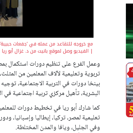
مع خروجه للتقاعد من عمله في ‘جفعات حبيبة‘ .
| الفيديو وصل لموقع بانيت من د. غزال أبو ريا
وعمل الفرع على تنظيم دورات استكمال بمصاد
تربوية وتعليمية لآلاف المعلمين من المثلث،
بينخا دورات في التربية الاجتماعية،
توجيه م
البشرية، تأهيل مركزي تربية اجتماعية في ا
كما شارك أبو ريا في تخطيط دورات للمعلم
تعليمية لمصر، تركيا، إيطاليا وإسبانيا، و
وفي الجليل، ويافا والمدن المختلطة.