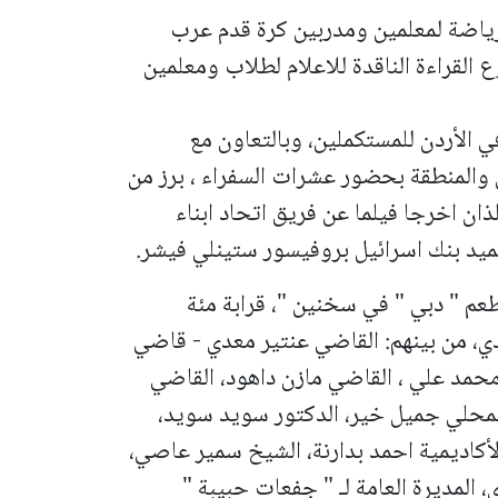
رياضة لمعلمين ومدربين كرة قدم عرب
لقراءة الناقدة للاعلام لطلاب ومعلمين
ي الأردن للمستكملين، وبالتعاون مع
 والمنطقة بحضور عشرات السفراء ، برز من
ذان اخرجا فيلما عن فريق اتحاد ابناء
يد بنك اسرائيل بروفيسور ستينلي
فيشر.
عم " دبي " في سخنين "، قرابة مئة
، من بينهم: القاضي عنتير معدي - قاضي
محمد علي ، القاضي مازن داهود، القاضي
لمحلي جميل خير، الدكتور سويد سويد،
اديمية احمد بدارنة، الشيخ سمير عاصي،
المديرة العامة لـ " جفعات حبيبة "