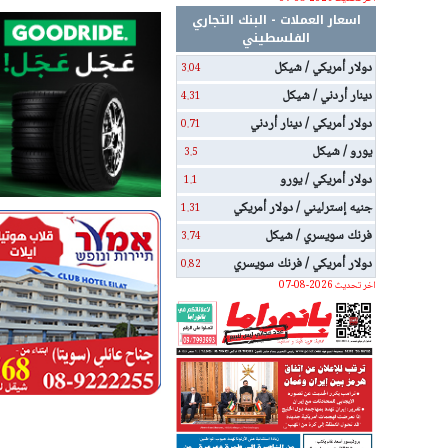
اسعار العملات - البنك التجاري
الفلسطيني
دولار أمريكي / شيكل
3.04
دينار أردني / شيكل
4.31
دولار أمريكي / دينار أردني
0.71
يورو / شيكل
3.5
دولار أمريكي / يورو
1.1
جنيه إسترليني / دولار أمريكي
1.31
فرنك سويسري / شيكل
3.74
دولار أمريكي / فرنك سويسري
0.82
اخر تحديث 2026-08-07