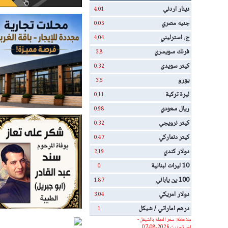
دينار اردني
4.01
جنيه مصري
0.05
ج. استرليني
4.04
فرنك سويسري
3.8
كيتر سويدي
0.32
يورو
3.5
ليرة تركية
0.11
ريال سعودي
0.98
كيتر نرويجي
0.32
كيتر دنماركي
0.47
دولار كندي
2.19
10 ليرات لبنانية
0
100 ين ياباني
1.87
دولار امريكي
3.04
درهم اماراتي / شيكل
1
ملاحظة: سعر العملة بالشيقل -
اخر تحديث 2026-08-07