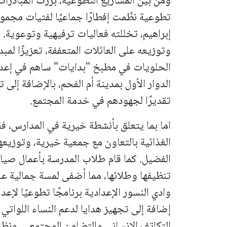
ومن بين المشاريع التطوعية، برزت المبادرات
تطوعية نظّمت إفطارًا جماعيًا لفتيات مج
إبراهيم، تخللته فعاليات ترفيهية وتوعوية. 
وتوزيعه على العائلات المتعففة، تعزيزًا لمب
الحلويات في مطبخ "بدايات" ساهم في إعدا
الدوار الأول بمدينة أم الفحم، بالإضافة إلى
تقديرًا لجهودهم في خدمة المجتمع.
اما بما يتعلق بأنشطة خيرية في المدارس، 
الغذائية بالتعاون مع جمعية خيرية، وتوزيعه
الفضيل. كما قام طلاب المدرسة بأعمال صي
تنظيفها وطلائها، مما أضفى لمسة جمالية 
وادي النسور الإعدادية برنامجًا تطوعيًا لإع
إضافة إلى تجهيز هدايا لدعم النساء اللوات