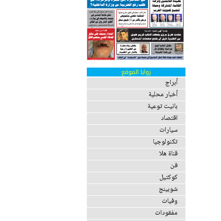
زوايا الموقع
أبراج
أخبار محلية
بانيت توعية
اقتصاد
سيارات
تكنولوجيا
قناة هلا
فن
كوكتيل
شوبينج
وفيات
مفقودات