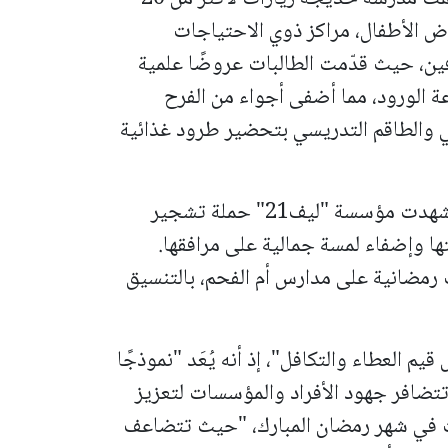
ض الأطفال، مراكز ذوي الاحتياجات
ن، حيث قدّمت الطالبات عروضًا علمية
 الورود، مما أضفى أجواء من الفرح
ي والطاقم التدريسي بتحضير طرود غذائية
وعلى صعيد الحملات البيئية والتجميلية: فشهدت مؤسسة "ليف21" حملة تشجير
ها وإضفاء لمسة جمالية على مرافقها.
رمضانية على مدارس أم الفحم، بالتنسيق
م العطاء والتكافل"، إذ أنه يُعَد "نموذجًا
تضافر جهود الأفراد والمؤسسات لتعزيز
يات في شهر رمضان المبارك، "حيث تتضاعف