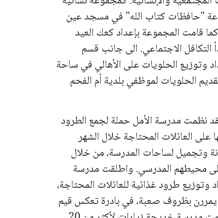
 المجتمعية والإنسانية:
كمجموعة نسائية
موعة "حافظات كتاب الله" في مسجد عين
كما قامت المجموعة بإعداد كعك العيد
دأ التكافل الاجتماعي. الى جانب قسم
د وتوزيع الحلويات على الأهالي في ساحة
 تقديم الحلويات لموظفي بلدية أم الفحم
فقد نظمت مدرسة الأمل حملة لجمع الطرود
ا على العائلات المحتاجة خلال الشهر
انة وتجميل لساحات المدرسة، من خلال
على محيطهم المدرسي. واطلقت مدرسة
داد وتوزيع طرود غذائية للعائلات المحتاجة،
ي يمررن بظروف صعبة، في بادرة تعكس قيم
التكاتف الإنساني والتضامن المجتمعي. ونظمت مدرسة خديجة زيارات لأكثر من 20