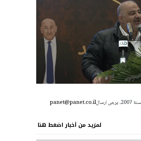
panet@panet.co.il
استعمال المضامين بموجب بند 27 أ لقانون الحقوق الأدبية لسنة 2007، يرجى ارسال
لمزيد من أخبار اضغط هنا