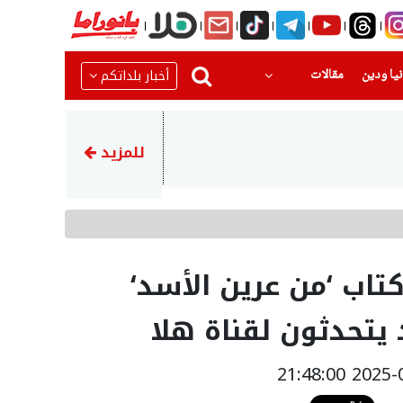
(current)
(current)
أخبار بلداتكم
يا ودين
مقالات
16:27
الشرطة: إحباط خلية مسلحة قبيل تن
للمزيد
اب ‘من عرين الأسد‘
يتحدثون لقناة هلا