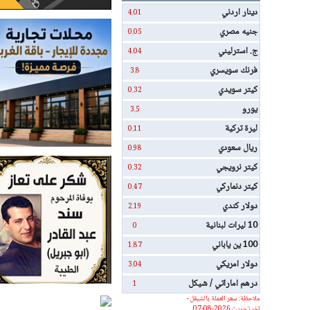
دينار اردني
4.01
جنيه مصري
0.05
ج. استرليني
4.04
فرنك سويسري
3.8
كيتر سويدي
0.32
يورو
3.5
ليرة تركية
0.11
ريال سعودي
0.98
كيتر نرويجي
0.32
كيتر دنماركي
0.47
دولار كندي
2.19
10 ليرات لبنانية
0
100 ين ياباني
1.87
دولار امريكي
3.04
درهم اماراتي / شيكل
1
ملاحظة: سعر العملة بالشيقل -
اخر تحديث 2026-08-07