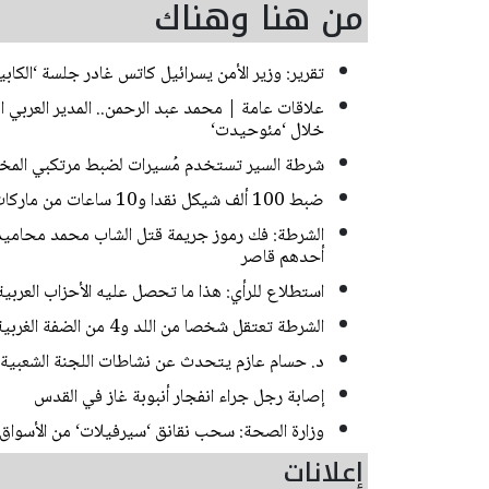
من هنا وهناك
تقرير: وزير الأمن يسرائيل كاتس غادر جلسة ‘الك
علاقات عامة | محمد عبد الرحمن.. المدير العربي
خلال ‘مئوحيدت‘
شرطة السير تستخدم مُسيرات لضبط مرتكبي المخا
ضبط 100 ألف شيكل نقدا و10 ساعات من ماركات فاخرة خلال مداهمات للشرطة في حيفا
أحدهم قاصر
استطلاع للرأي: هذا ما تحصل عليه الأحزاب العربي
الشرطة تعتقل شخصا من اللد و4 من الضفة الغربية بشبهة سرقة منازل في منطقة المركز
د. حسام عازم يتحدث عن نشاطات اللجنة الشعبية 
إصابة رجل جراء انفجار أنبوبة غاز في القدس
وزارة الصحة: سحب نقانق ‘سيرفيلات‘ من الأسواق
إعلانات