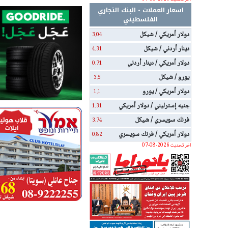
اسعار العملات - البنك التجاري
الفلسطيني
دولار أمريكي / شيكل
3.04
دينار أردني / شيكل
4.31
دولار أمريكي / دينار أردني
0.71
يورو / شيكل
3.5
دولار أمريكي / يورو
1.1
جنيه إسترليني / دولار أمريكي
1.31
فرنك سويسري / شيكل
3.74
دولار أمريكي / فرنك سويسري
0.82
اخر تحديث 2026-08-07