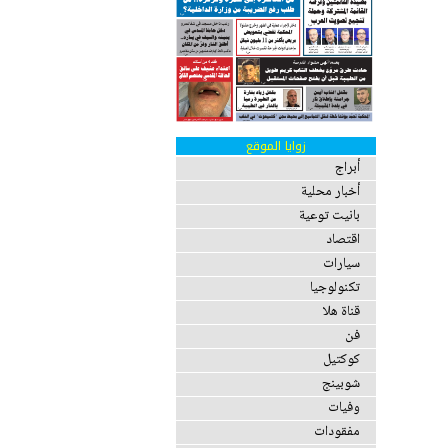
زوايا الموقع
أبراج
أخبار محلية
بانيت توعية
اقتصاد
سيارات
تكنولوجيا
قناة هلا
فن
كوكتيل
شوبينج
وفيات
مفقودات