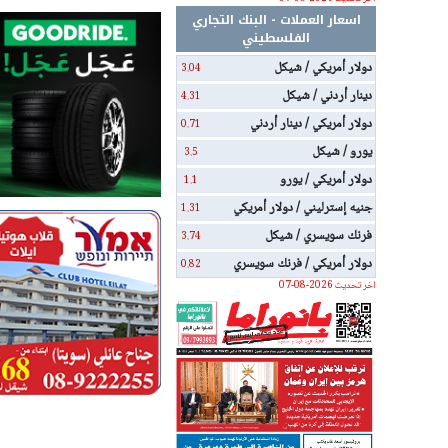
اسعار العملات - البنك التجاري
الفلسطيني
دولار أمريكي / شيكل
3.04
دينار أردني / شيكل
4.31
دولار أمريكي / دينار أردني
0.71
يورو / شيكل
3.5
دولار أمريكي / يورو
1.1
جنيه إسترليني / دولار أمريكي
1.31
فرنك سويسري / شيكل
3.74
دولار أمريكي / فرنك سويسري
0.82
اخر تحديث 2026-08-07