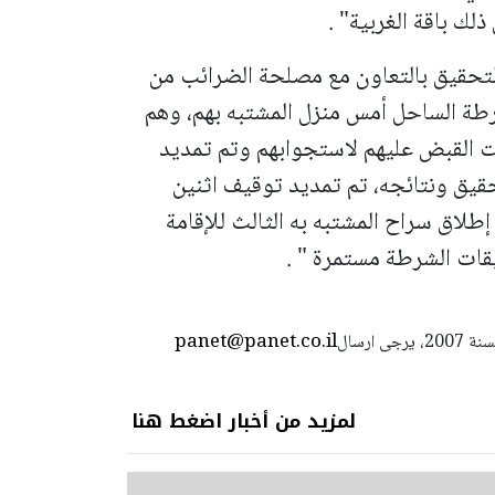
لك باقة الغربية" .
لتحقيق بالتعاون مع مصلحة الضرائب من
ة الساحل أمس منزل المشتبه بهم، وهم
لقت القبض عليهم لاستجوابهم وتم تمديد
حقيق ونتائجه، تم تمديد توقيف اثنين
ل 30 حتى تاريخ 19.12.24، وتم إطلاق سراح المشتبه به الثالث للإقامة
ات الشرطة مستمرة " .
panet@panet.co.il
استعمال المضامين بموجب بند 27 أ لقانون الحقوق الأدبية لسنة 2007، يرجى ارسال
لمزيد من أخبار اضغط هنا