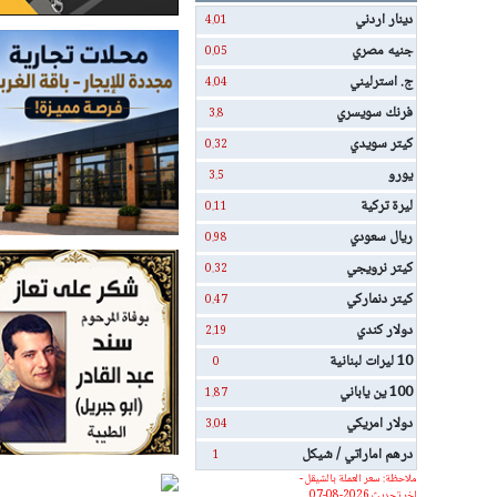
دينار اردني
4.01
جنيه مصري
0.05
ج. استرليني
4.04
فرنك سويسري
3.8
كيتر سويدي
0.32
يورو
3.5
ليرة تركية
0.11
ريال سعودي
0.98
كيتر نرويجي
0.32
كيتر دنماركي
0.47
دولار كندي
2.19
10 ليرات لبنانية
0
100 ين ياباني
1.87
دولار امريكي
3.04
درهم اماراتي / شيكل
1
ملاحظة: سعر العملة بالشيقل -
اخر تحديث 2026-08-07