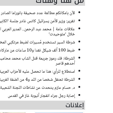
من هنا وهناك
الآن بامكانكم مطالعة عدد صحيفة بانوراما الصادر ا
تقرير: وزير الأمن يسرائيل كاتس غادر جلسة ‘الك
علاقات عامة | محمد عبد الرحمن.. المدير العربي
خلال ‘مئوحيدت‘
شرطة السير تستخدم مُسيرات لضبط مرتكبي المخا
ضبط 100 ألف شيكل نقدا و10 ساعات من ماركات فاخرة خلال مداهمات للشرطة في حيفا
أحدهم قاصر
استطلاع للرأي: هذا ما تحصل عليه الأحزاب العربي
الشرطة تعتقل شخصا من اللد و4 من الضفة الغربية بشبهة سرقة منازل في منطقة المركز
د. حسام عازم يتحدث عن نشاطات اللجنة الشعبية 
إصابة رجل جراء انفجار أنبوبة غاز في القدس
إعلانات