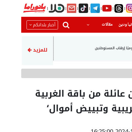
(current)
(current)
أخبار بلداتكم
يا ودين
مقالات
17:14
ميًا إرهاب المستوطنين
مسؤول: اتفاق الدفاع بين تركي
للمزيد
ل 3 أفراد من عائلة من باقة الغربية
يبية وتبييض أموال‘