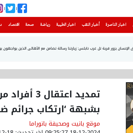
(current)
(current)
(current)
(current)
(current)
(current)
(current)
اخبار الناصرة
أخبار النقب
اخبار الطيبة
رياضة
صحة
اقتصاد
دن
إنسان يزور قرية تل غرب نابلس: زيارتنا رسالة تضامن مع الأهالي الذين يواجهون يو
‎⁨تمديد اعتقا
بشبهة ‘ارتكاب جرائم ضر
موقع بانيت وصحيفة بانوراما
18-12-2024 09:25:27
اخر تحديث: 18-12-2024 16:25:00