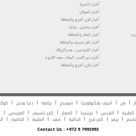
أخبار الناصرة
أخبار الجولان
أخبار قرى المرج والمنطقة
أخبار سخنين ، عرابة
روم
أخبار المغار والمنطقة
أخبار كفر ياسيف والمنطقة
أخبار الفريديس ، جسرالزرقاء
أخبار دير الاسد ، البعنة ، مجد الكروم
أخبار قرى المرج والمنطقة
ر
فن
انترنت وتكنولوجيا
شوبينج
رياضة
دنيا ودين
كوكت
الطيرة
القدس
ترشيحا
المغار
كفر ياسيف
الفريدس
ش
قاسم
زيمر
كفر قرع
الدالية
صفد
الطيبة
الناصرة
ال
Contact Us : +972 9 7993993