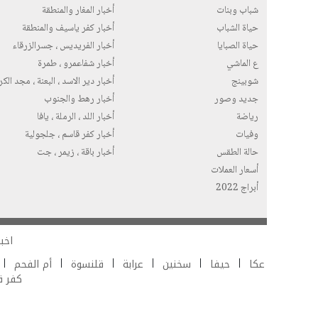
شباب وبنات
أخبار المغار والمنطقة
حياة الشباب
أخبار كفر ياسيف والمنطقة
حياة الصبايا
أخبار الفريديس ، جسرالزرقاء
ع الماشي
أخبار شفاعمرو ، طمرة
شوبينج
أخبار دير الاسد ، البعنة ، مجد الك
جديد وصور
أخبار رهط والجنوب
رياضة
أخبار اللد ، الرملة ، يافا
وفيات
أخبار كفر قاسم ، جلجولية
حالة الطقس
أخبار باقة ، زيمر ، جت
أسعار العملات
أبراج 2022
اخبا
عكا
حيفا
سخنين
عرابة
قلنسوة
أم الفحم
كفر 